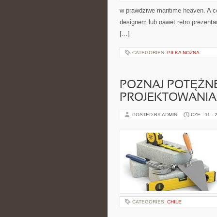
w prawdziwe maritime heaven. A c
designem lub nawet retro prezenta
[…]
CATEGORIES:
PIŁKA NOŻNA
POZNAJ POTĘŻN
PROJEKTOWANIA 
POSTED BY ADMIN
CZE - 11 - 
CATEGORIES:
CHILE