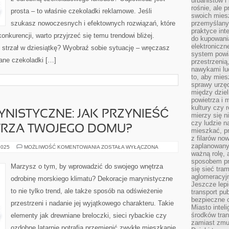
urbanistów i
rośnie, ale 
prosta – to właśnie czekoladki reklamowe. Jeśli
swoich mies
szukasz nowoczesnych i efektownych rozwiązań, które
przemyślany
praktyce inte
onkurencji, warto przyjrzeć się temu trendowi bliżej.
do kupowania
elektroniczn
 strzał w dziesiątkę? Wyobraź sobie sytuację – wręczasz
system powi
wane czekoladki […]
przestrzenią
nawykami lu
to, aby mies
sprawy urzę
między dziel
powietrza i 
kultury czy 
NISTYCZNE: JAK PRZYNIEŚĆ
mierzy się n
czy ludzie 
RZA TWOJEGO DOMU?
mieszkać, p
z filarów no
zaplanowany
DEKORACJE
2025
MOŻLIWOŚĆ KOMENTOWANIA
ZOSTAŁA WYŁĄCZONA
MARYNISTYCZNE:
ważną rolę, 
JAK
sposobem pr
PRZYNIEŚĆ
Marzysz o tym, by wprowadzić do swojego wnętrza
się sieć tra
OCEAN
DO
aglomeracyjn
odrobinę morskiego klimatu? Dekoracje marynistyczne
WNĘTRZA
Jeszcze lepi
TWOJEGO
to nie tylko trend, ale także sposób na odświeżenie
transport pu
DOMU?
bezpieczne c
przestrzeni i nadanie jej wyjątkowego charakteru. Takie
Miasto intel
środków tran
elementy jak drewniane breloczki, sieci rybackie czy
zamiast zmu
ozdobne latarnie potrafią przemienić zwykłe mieszkanie