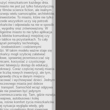
służyć mieszkańcom każdego dnia.
miasto nie jest już tylko futurystyczną
z filmów science fiction, ale realnym
ozwoju wielu samorządów, architektów,
 inwestorów. To miasto, które nie tylko
przede wszystkim uczy się potrzeb
zkańców i odpowiada na nie w sposób
, wygodny oraz zrównoważony. W
ligentne miasto to nie tylko aplikacja
 biletów komunikacji miejskiej czy
e tablice na przystankach. To cały
ązań pomiędzy technologią,
, środowiskiem i codziennymi
dzi. W takim modelu ważne staje się
zkańcy mogli szybciej załatwiać
dowe, sprawniej przemieszczać się
nicami, korzystać z czystszego
mieć łatwiejszy dostęp do edukacji,
rekreacji. Coraz częściej rozwój miasta
ie liczbą nowych inwestycji, ale tym,
naprawdę chcą w danym miejscu
racować i wychowywać dzieci. Jednym
woczesnego miasta jest dobrze
 transport. Samochód wciąż odgrywa
ale nie powinien być jedynym
zemieszczania się. Tam, gdzie rozwija
mwajowa, autobusowa i kolej
a, rośnie komfort życia mieszkańców.
ej sytuacja wygląda wtedy, gdy
bliczny uzupełniają drogi rowerowe,