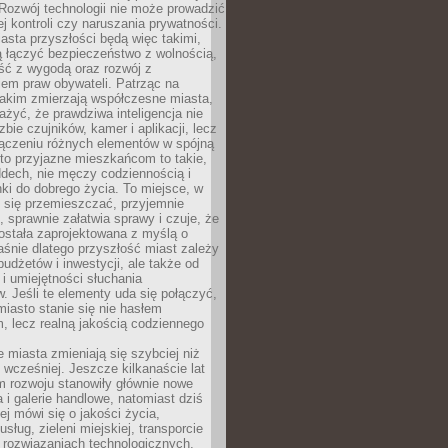
Rozwój technologii nie może prowadzić
j kontroli czy naruszania prywatności.
asta przyszłości będą więc takimi,
ią łączyć bezpieczeństwo z wolnością,
ć z wygodą oraz rozwój z
em praw obywateli. Patrząc na
jakim zmierzają współczesne miasta,
yć, że prawdziwa inteligencja nie
zbie czujników, kamer i aplikacji, lecz
ączeniu różnych elementów w spójną
to przyjazne mieszkańcom to takie,
ddech, nie męczy codziennością i
ki do dobrego życia. To miejsce, w
 się przemieszczać, przyjemnie
 sprawnie załatwia sprawy i czuje, że
ostała zaprojektowana z myślą o
aśnie dlatego przyszłość miast zależy
budżetów i inwestycji, ale także od
 i umiejętności słuchania
 Jeśli te elementy uda się połączyć,
 miasto stanie się nie hasłem
, lecz realną jakością codziennego
miasta zmieniają się szybciej niż
 wcześniej. Jeszcze kilkanaście lat
m rozwoju stanowiły głównie nowe
a i galerie handlowe, natomiast dziś
ej mówi się o jakości życia,
sług, zieleni miejskiej, transporcie
 rozwiązaniach technologicznych,