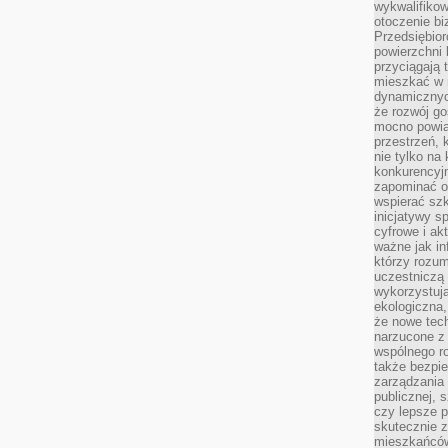
wykwalifiko
otoczenie bi
Przedsiębior
powierzchni 
przyciągają 
mieszkać w 
dynamicznych
że rozwój go
mocno powią
przestrzeń, 
nie tylko na
konkurencyj
zapominać o 
wspierać szko
inicjatywy 
cyfrowe i ak
ważne jak in
którzy rozum
uczestniczą 
wykorzystuj
ekologiczna,
że nowe tech
narzucone z 
wspólnego r
także bezpie
zarządzania 
publicznej, 
czy lepsze p
skutecznie 
mieszkańców.