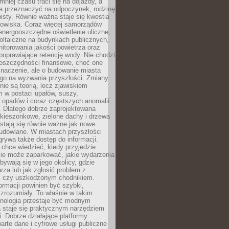
mniej czasu traci się na dojazdy, a
a przeznaczyć na odpoczynek, rodzinę
bisty. Równie ważna staje się kwestia
odowiska. Coraz więcej samorządów
energooszczędne oświetlenie uliczne,
oltaiczne na budynkach publicznych,
torowania jakości powietrza oraz
poprawiające retencję wody. Nie chodzi
 oszczędności finansowe, choć one
naczenie, ale o budowanie miasta
ego na wyzwania przyszłości. Zmiany
nie są teorią, lecz zjawiskiem
 w postaci upałów, suszy,
 opadów i coraz częstszych anomalii
 Dlatego dobrze zaprojektowana
i kieszonkowe, zielone dachy i drzewa
 stają się równie ważne jak nowe
budowlane. W miastach przyszłości
grywa także dostęp do informacji.
chce wiedzieć, kiedy przyjedzie
zie może zaparkować, jakie wydarzenia
dbywają się w jego okolicy, gdzie
arza lub jak zgłosić problem z
m czy uszkodzonym chodnikiem.
ormacji powinien być szybki,
i zrozumiały. To właśnie w takim
hnologia przestaje być modnym
a staje się praktycznym narzędziem
. Dobrze działające platformy
warte dane i cyfrowe usługi publiczne