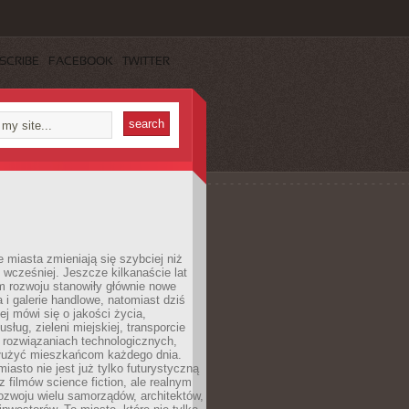
SCRIBE
FACEBOOK
TWITTER
miasta zmieniają się szybciej niż
 wcześniej. Jeszcze kilkanaście lat
m rozwoju stanowiły głównie nowe
a i galerie handlowe, natomiast dziś
ej mówi się o jakości życia,
sług, zieleni miejskiej, transporcie
 rozwiązaniach technologicznych,
służyć mieszkańcom każdego dnia.
miasto nie jest już tylko futurystyczną
z filmów science fiction, ale realnym
ozwoju wielu samorządów, architektów,