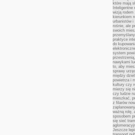
które mają 
Inteligentne 
wizją rodem 
kierunkiem r
urbanistów i
rośnie, ale 
swoich mies
przemyślany
praktyce inte
do kupowania
elektroniczn
system powi
przestrzenią
nawykami lu
to, aby mies
sprawy urzę
między dziel
powietrza i 
kultury czy 
mierzy się n
czy ludzie 
mieszkać, p
z filarów no
zaplanowany
ważną rolę, 
sposobem pr
się sieć tra
aglomeracyjn
Jeszcze lepi
transport pu