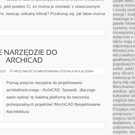
Dzięki temu 
więcej możn
o, jeśli powiem Ci, że można je zestawić z nowoczesnym
i rozwój oso
mi, tworząc unikalny klimat? Przekonaj się, jak łatwo można
energii i śr
inwestuje w 
panele fotow
systemy moni
rozwiązania 
wyłącznie o
także mają z
odporniejsz
klimatyczne 
E NARZĘDZIE DO
odczuwalnym
gwałtownych
– ARCHICAD
pogodowych.
zieleń, park
POZNAJ
2025
MOŻLIWOŚĆ KOMENTOWANIA
ZOSTAŁA WYŁĄCZONA
przy ulicach
POTĘŻNE
inwestycje 
NARZĘDZIE
DO
dużą rolę od
Poznaj potężne narzędzie do projektowania
PROJEKTOWANIA
Mieszkaniec 
–
architektonicznego - ArchiCAD. Sprawdź, dlaczego
autobus, gd
ARCHICAD
kulturalne o
warto wybrać tę świetną platformę do tworzenia
znajdzie lek
profesjonalnych projektów! #ArchiCAD #projektowanie
oświetlenie
Przepływ inf
#architektura
przejrzysty 
miejscu tec
dodatkiem, 
codzienności
miejskie, ot