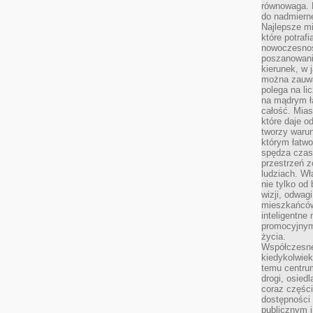
równowaga. 
do nadmierne
Najlepsze mi
które potraf
nowoczesnoś
poszanowani
kierunek, w 
można zauważ
polega na lic
na mądrym ł
całość. Mias
które daje o
tworzy warun
którym łatwo
spędza czas,
przestrzeń z
ludziach. Wł
nie tylko od 
wizji, odwagi
mieszkańców.
inteligentne
promocyjnym
życia.
Współczesne 
kiedykolwiek
temu centru
drogi, osiedl
coraz części
dostępności u
publicznym i