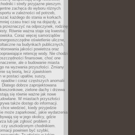
hodniki i strefy przyjazne pieszym.
igentne zachęca do wyboru różnych
sportu w zależności od potrzeb,
szać każdego do stania w korkach.
mniej czasu traci się na dojazdy, a
a przeznaczyć na odpoczynek, rodzinę
bisty. Równie ważna staje się kwestia
odowiska. Coraz więcej samorządów
energooszczędne oświetlenie uliczne,
oltaiczne na budynkach publicznych,
torowania jakości powietrza oraz
poprawiające retencję wody. Nie chodzi
 oszczędności finansowe, choć one
naczenie, ale o budowanie miasta
ego na wyzwania przyszłości. Zmiany
nie są teorią, lecz zjawiskiem
 w postaci upałów, suszy,
 opadów i coraz częstszych anomalii
 Dlatego dobrze zaprojektowana
i kieszonkowe, zielone dachy i drzewa
 stają się równie ważne jak nowe
budowlane. W miastach przyszłości
grywa także dostęp do informacji.
chce wiedzieć, kiedy przyjedzie
zie może zaparkować, jakie wydarzenia
dbywają się w jego okolicy, gdzie
arza lub jak zgłosić problem z
m czy uszkodzonym chodnikiem.
ormacji powinien być szybki,
i zrozumiały. To właśnie w takim