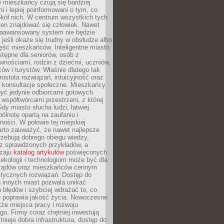
e mieszkańcy czują się bardziej
 i lepiej poinformowani o tym, co
okół nich. W centrum wszystkich tych
ien znajdować się człowiek. Nawet
 zaawansowany system nie będzie
 jeśli okaże się trudny w obsłudze albo
ęść mieszkańców. Inteligentne miasto
tępne dla seniorów, osób z
wnościami, rodzin z dziećmi, uczniów,
ców i turystów. Właśnie dlatego tak
rostota rozwiązań, intuicyjność oraz
a konsultacje społeczne. Mieszkańcy
być jedynie odbiorcami gotowych
z współtwórcami przestrzeni, z której
Gdy miasto słucha ludzi, łatwiej
lnotę opartą na zaufaniu i
ności. W połowie tej miejskiej
arto zauważyć, że nawet najlepsze
zebują dobrego obiegu wiedzy,
raz sprawdzonych przykładów, a
dzaju
katalog artykułów
poświęconych
 ekologii i technologiom może być dla
ządów oraz mieszkańców cennym
ktycznych rozwiązań. Dostęp do
 innych miast pozwala unikać
błędów i szybciej wdrażać to, co
e poprawia jakość życia. Nowoczesne
kże miejsca pracy i rozwoju
o. Firmy coraz chętniej inwestują
tnieje dobra infrastruktura, dostęp do