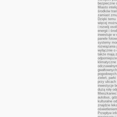
bezpieczne c
Miasto intel
środków tran
zamiast zmu
Dzięki temu 
więcej możn
i rozwój oso
energii i śr
inwestuje w 
panele fotow
systemy moni
rozwiązania 
wyłącznie o
także mają z
odporniejsz
klimatyczne 
odczuwalnym
gwałtownych
pogodowych.
zieleń, park
przy ulicach
inwestycje 
dużą rolę od
Mieszkaniec 
autobus, gd
kulturalne o
znajdzie lek
oświetlenie
Przepływ inf
przejrzysty 