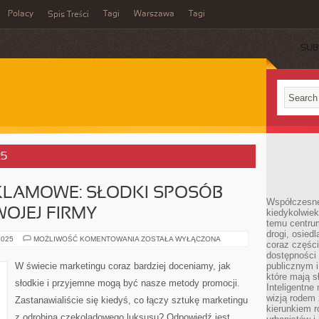
Polacy
Tagi
Warszawa
Tagi
Spis Treści
SUB
25
KLAMOWE: SŁODKI SPOSÓB
Współczesne 
OJEJ FIRMY
kiedykolwiek
temu centru
drogi, osiedl
CZEKOLADKI
2025
MOŻLIWOŚĆ KOMENTOWANIA
ZOSTAŁA WYŁĄCZONA
coraz części
REKLAMOWE:
SŁODKI
dostępności u
SPOSÓB
W świecie marketingu coraz bardziej doceniamy, jak
publicznym i
NA
które mają 
PROMOCJĘ
słodkie i przyjemne mogą być nasze metody promocji.
TWOJEJ
Inteligentne 
FIRMY
wizją rodem 
Zastanawialiście się kiedyś, co łączy sztukę marketingu
kierunkiem r
z odrobiną czekoladowego luksusu? Odpowiedź jest