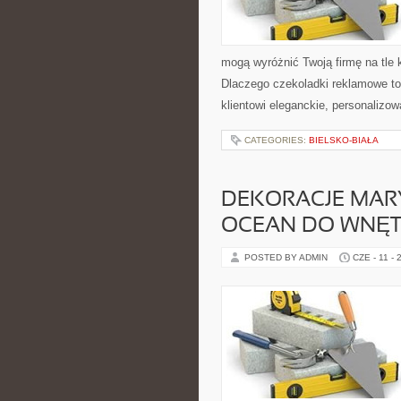
mogą wyróżnić Twoją firmę na tle k
Dlaczego czekoladki reklamowe to
klientowi eleganckie, personalizo
CATEGORIES:
BIELSKO-BIAŁA
DEKORACJE MARY
OCEAN DO WNĘT
POSTED BY ADMIN
CZE - 11 - 