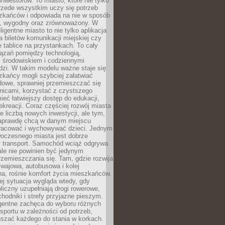
 inwestorów. To miasto, które nie tylko
przede wszystkim uczy się potrzeb
zkańców i odpowiada na nie w sposób
, wygodny oraz zrównoważony. W
ligentne miasto to nie tylko aplikacja
 biletów komunikacji miejskiej czy
e tablice na przystankach. To cały
ązań pomiędzy technologią,
, środowiskiem i codziennymi
dzi. W takim modelu ważne staje się
zkańcy mogli szybciej załatwiać
dowe, sprawniej przemieszczać się
nicami, korzystać z czystszego
mieć łatwiejszy dostęp do edukacji,
rekreacji. Coraz częściej rozwój miasta
ie liczbą nowych inwestycji, ale tym,
naprawdę chcą w danym miejscu
racować i wychowywać dzieci. Jednym
woczesnego miasta jest dobrze
 transport. Samochód wciąż odgrywa
ale nie powinien być jedynym
zemieszczania się. Tam, gdzie rozwija
mwajowa, autobusowa i kolej
a, rośnie komfort życia mieszkańców.
ej sytuacja wygląda wtedy, gdy
bliczny uzupełniają drogi rowerowe,
hodniki i strefy przyjazne pieszym.
igentne zachęca do wyboru różnych
sportu w zależności od potrzeb,
szać każdego do stania w korkach.