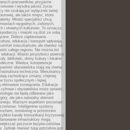
wanych pracowników, przyjazne
znesowe i wysoka jakość życia.
cy nie szukają już wyłącznie taniej
biurowej, ale także miejsc, które
talenty. Młodzi specjaliści chcą
miastach wygodnych, zielonych,
 i otwartych kulturowo. To oznacza,
spodarczy i miejski są dziś ze sobą
zane. Dobrze zaplanowana
kultura, edukacja i transport wpływają
 komfort mieszkańców, ale również na
ność całego regionu. Nie można też
edukacji. Miasto przyszłości powinno
ły, biblioteki, domy kultury i lokalne
społeczne. Wiedza, kompetencje
tywność obywatelska stają się równie
frastruktura techniczna. Mieszkańcy,
ieją zachodzące zmiany, chętniej
w życiu społecznym i lepiej
ą oferowane rozwiązania. Edukacja
 cyfrowa i obywatelska może sprawić,
nologie nie będą odbierane jako
góry, ale jako naturalny element
ozwoju. Ważnym aspektem pozostaje
czeństwo. Inteligentne systemy
ruchem, monitoring w przestrzeni
szybkie kanały komunikacji kryzysowej
lanowanie infrastruktury mogą
zwiększać poczucie bezpieczeństwa
 Jednak również tutaj potrzebna jest