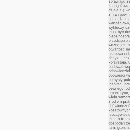
sprawiają, ż
zaangażowani
dzieje się w
zmian powin
najbardziej
wartościowy,
wykluczy cz
musi być dos
niepełnospra
przedsiębior
ważna jest p
otwartość n
nie powinni 
decyzji, lec
korzystają. 
budować wspó
odpowiedzial
opowieści w
pomysły potr
inspiracji o
pewnego ro
urbanistyce,
wielu samor
źródłem pra
doświadczeń
kosztownych 
rzeczywiści
miasta to ta
gospodarczeg
tam, gdzie is