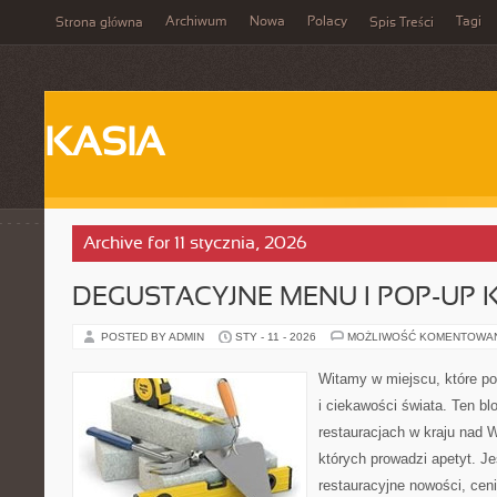
Archiwum
Nowa
Polacy
Tagi
Strona główna
Spis Treści
KASIA
Archive for 11 stycznia, 2026
DEGUSTACYJNE MENU I POP-UP 
POSTED BY ADMIN
STY - 11 - 2026
MOŻLIWOŚĆ KOMENTOWA
Witamy w miejscu, które po
i ciekawości świata. Ten bl
restauracjach w kraju nad 
których prowadzi apetyt. Je
restauracyjne nowości, ceni