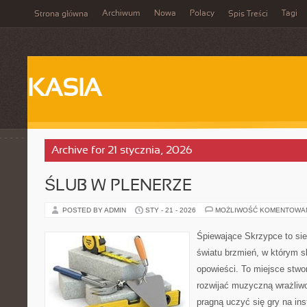
Archiwum
Nowa
Polacy
Tagi
Strona główna
Spis Treści
KASIA
Archive for 21 stycznia, 2026
ŚLUB W PLENERZE
POSTED BY ADMIN
STY - 21 - 2026
MOŻLIWOŚĆ KOMENTOWA
Śpiewające Skrzypce to si
światu brzmień, w którym s
opowieści. To miejsce stwo
rozwijać muzyczną wrażliwo
pragną uczyć się gry na i