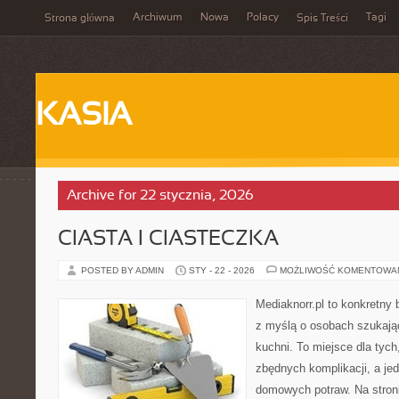
Archiwum
Nowa
Polacy
Tagi
Strona główna
Spis Treści
KASIA
Archive for 22 stycznia, 2026
CIASTA I CIASTECZKA
POSTED BY ADMIN
STY - 22 - 2026
MOŻLIWOŚĆ KOMENTOWA
Mediaknorr.pl to konkretny b
z myślą o osobach szukają
kuchni. To miejsce dla tyc
zbędnych komplikacji, a je
domowych potraw. Na stroni