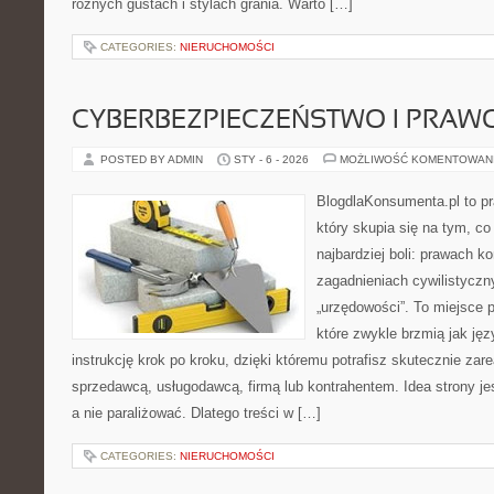
różnych gustach i stylach grania. Warto […]
CATEGORIES:
NIERUCHOMOŚCI
CYBERBEZPIECZEŃSTWO I PRAW
POSTED BY ADMIN
STY - 6 - 2026
MOŻLIWOŚĆ KOMENTOWAN
BlogdlaKonsumenta.pl to pr
który skupia się na tym, c
najbardziej boli: prawach 
zagadnieniach cywilistycz
„urzędowości”. To miejsce p
które zwykle brzmią jak jęz
instrukcję krok po kroku, dzięki któremu potrafisz skutecznie za
sprzedawcą, usługodawcą, firmą lub kontrahentem. Idea strony je
a nie paraliżować. Dlatego treści w […]
CATEGORIES:
NIERUCHOMOŚCI