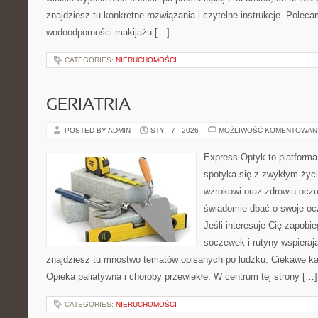
znajdziesz tu konkretne rozwiązania i czytelne instrukcje. Poleca
wodoodporności makijażu […]
CATEGORIES:
NIERUCHOMOŚCI
GERIATRIA
POSTED BY ADMIN
STY - 7 - 2026
MOŻLIWOŚĆ KOMENTOWAN
Express Optyk to platform
spotyka się z zwykłym życ
wzrokowi oraz zdrowiu oczu
świadomie dbać o swoje ocz
Jeśli interesuje Cię zapobi
soczewek i rutyny wspieraj
znajdziesz tu mnóstwo tematów opisanych po ludzku. Ciekawe ka
Opieka paliatywna i choroby przewlekłe. W centrum tej strony […]
CATEGORIES:
NIERUCHOMOŚCI