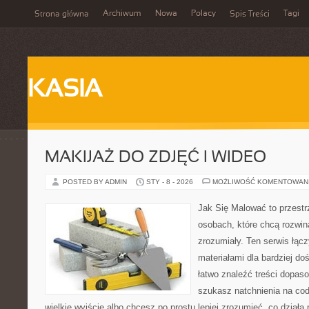
Archiwum
Nowa
Polacy
Tagi
Strona główna
Spis Treści
KASIA
MAKIJAŻ DO ZDJĘĆ I WIDEO
POSTED BY ADMIN
STY - 8 - 2026
MOŻLIWOŚĆ KOMENTOWAN
Jak Się Malować to przestr
osobach, które chcą rozwi
zrozumiały. Ten serwis łąc
materiałami dla bardziej d
łatwo znaleźć treści dopas
szukasz natchnienia na cod
wielkie wyjście albo chcesz po prostu lepiej zrozumieć, co działa 