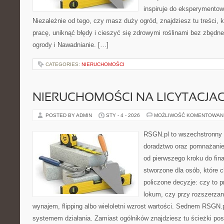
inspiruje do eksperymentow
Niezależnie od tego, czy masz duży ogród, znajdziesz tu treści,
pracę, uniknąć błędy i cieszyć się zdrowymi roślinami bez zbęd
ogrody i Nawadnianie. […]
CATEGORIES:
NIERUCHOMOŚCI
NIERUCHOMOŚCI NA LICYTACJA
POSTED BY ADMIN
STY - 4 - 2026
MOŻLIWOŚĆ KOMENTOWAN
RSGN.pl to wszechstronny s
doradztwo oraz pomnażanie
od pierwszego kroku do fina
stworzone dla osób, które
policzone decyzje: czy to 
lokum, czy przy rozszerzan
wynajem, flipping albo wieloletni wzrost wartości. Sednem RSGN.p
systemem działania. Zamiast ogólników znajdziesz tu ścieżki pos