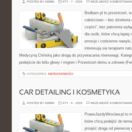
POSTED BY ADMIN
STY - 7 - 2026
MOŻLIWOŚĆ KOMENTOWAN
Bodbam.pl to przestrzeń, w k
całościowo – bez dzielenia 
części”, bez patrzenia wyłą
dla osób, które chcą lepiej
emocje i codzienne nawyki, 
interesują się terapiami na
Medycyną Chińską jako drogą do przywracania równowagi. Kategor
podejście do bólu głowy i migren i Przestrzeń domu a zdrowie (F
CATEGORIES:
NIERUCHOMOŚCI
CAR DETAILING I KOSMETYKA
POSTED BY ADMIN
STY - 6 - 2026
MOŻLIWOŚĆ KOMENTOWAN
PrawoJazdyWroclaw.pl to m
które chcą podejść do tema
przejść drogę od pierwszej 