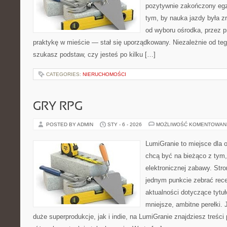
pozytywnie zakończony egz
tym, by nauka jazdy była z
od wyboru ośrodka, przez pr
praktykę w mieście — stał się uporządkowany. Niezależnie od teg
szukasz podstaw, czy jesteś po kilku […]
CATEGORIES:
NIERUCHOMOŚCI
GRY RPG
POSTED BY ADMIN
STY - 6 - 2026
MOŻLIWOŚĆ KOMENTOWAN
LumiGranie to miejsce dla o
chcą być na bieżąco z tym, 
elektronicznej zabawy. Stro
jednym punkcie zebrać rece
aktualności dotyczące tytuł
mniejsze, ambitne perełki. 
duże superprodukcje, jak i indie, na LumiGranie znajdziesz treśc