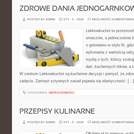
ZDROWE DANIA JEDNOGARNKO
POSTED BY ADMIN
STY - 5 - 2026
MOŻLIWOŚĆ KOMENTOWAN
Lekkowkuchni to przestrzeń
smacznie, a jednocześnie b
o gotowaniu w stylu fit, gdz
wykonania z wartością odż
myślą o tych, którzy szukaj
dań, kuchennych trików, a ta
W centrum Lekkowkuchni są kuchenne decyzje i pomysł, że zdro
zadęcia. Zamiast sztywnych zasad pojawia się elastyczność: […]
CATEGORIES:
NIERUCHOMOŚCI
PRZEPISY KULINARNE
POSTED BY ADMIN
STY - 5 - 2026
MOŻLIWOŚĆ KOMENTOWAN
OKdieta.pl to miejsce, w k