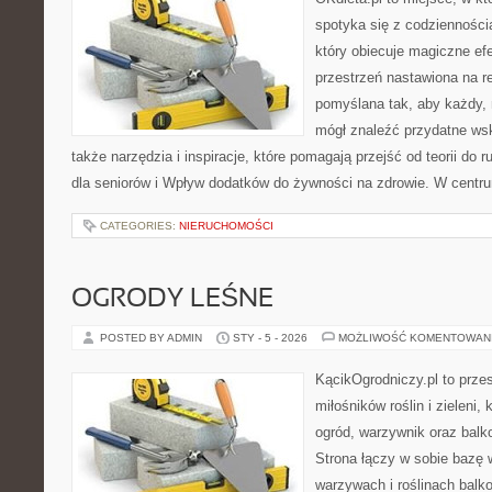
spotyka się z codziennością
który obiecuje magiczne efe
przestrzeń nastawiona na r
pomyślana tak, aby każdy, n
mógł znaleźć przydatne wsk
także narzędzia i inspiracje, które pomagają przejść od teorii do 
dla seniorów i Wpływ dodatków do żywności na zdrowie. W centr
CATEGORIES:
NIERUCHOMOŚCI
OGRODY LEŚNE
POSTED BY ADMIN
STY - 5 - 2026
MOŻLIWOŚĆ KOMENTOWAN
KącikOgrodniczy.pl to prze
miłośników roślin i zieleni,
ogród, warzywnik oraz bal
Strona łączy w sobie bazę 
warzywach i roślinach balk