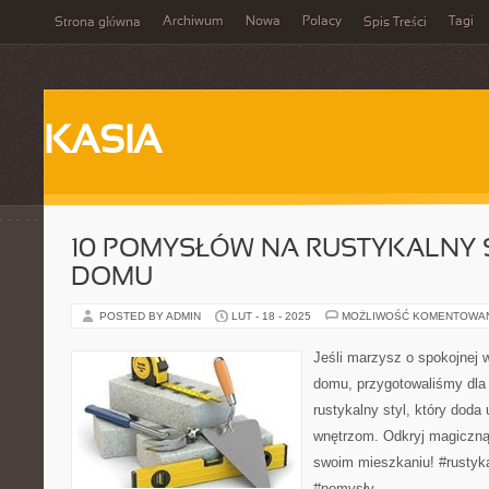
Archiwum
Nowa
Polacy
Tagi
Strona główna
Spis Treści
KASIA
10 POMYSŁÓW NA RUSTYKALNY 
DOMU
POSTED BY ADMIN
LUT - 18 - 2025
MOŻLIWOŚĆ KOMENTOWA
Jeśli marzysz o spokojnej 
domu, przygotowaliśmy dla
rustykalny styl, który doda 
wnętrzom. Odkryj magiczną s
swoim mieszkaniu! #rustyk
#pomysły