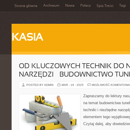
Archiwum
Nowa
Polacy
Tagi
Strona główna
Spis Treści
KASIA
OD KLUCZOWYCH TECHNIK DO 
NARZĘDZI – BUDOWNICTWO TU
POSTED BY ADMIN
MAR - 19 - 2025
MOŻLIWOŚĆ KOMENTOWA
Zapraszamy do lektury nas
na temat budownictwa tune
techniki i niezbędne narzęd
elementem tego wyjątkoweg
Czytaj dalej, aby dowiedzieć