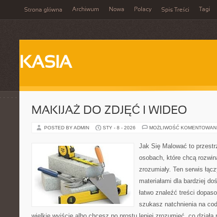
Archiwum
Nowa
Polacy
Tagi
Strona główna
Spis Treści
KASIA
MAKIJAŻ DO ZDJĘĆ I WIDEO
POSTED BY ADMIN
STY - 8 - 2026
MOŻLIWOŚĆ KOMENTOWAN
Jak Się Malować to przestr
osobach, które chcą rozwi
zrozumiały. Ten serwis łąc
materiałami dla bardziej d
łatwo znaleźć treści dopas
szukasz natchnienia na cod
wielkie wyjście albo chcesz po prostu lepiej zrozumieć, co działa 