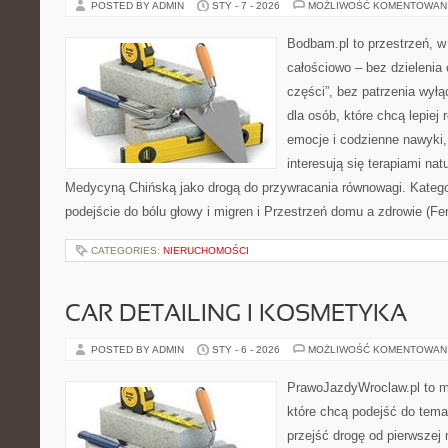
POSTED BY ADMIN
STY - 7 - 2026
MOŻLIWOŚĆ KOMENTOWAN
Bodbam.pl to przestrzeń, w k
całościowo – bez dzielenia 
części”, bez patrzenia wyłą
dla osób, które chcą lepiej
emocje i codzienne nawyki, 
interesują się terapiami na
Medycyną Chińską jako drogą do przywracania równowagi. Kategor
podejście do bólu głowy i migren i Przestrzeń domu a zdrowie (F
CATEGORIES:
NIERUCHOMOŚCI
CAR DETAILING I KOSMETYKA
POSTED BY ADMIN
STY - 6 - 2026
MOŻLIWOŚĆ KOMENTOWAN
PrawoJazdyWroclaw.pl to m
które chcą podejść do tema
przejść drogę od pierwszej 