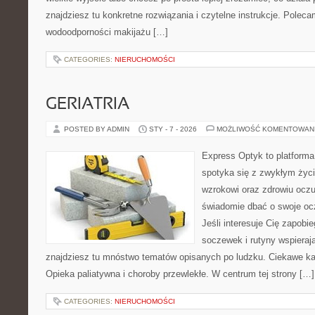
znajdziesz tu konkretne rozwiązania i czytelne instrukcje. Poleca
wodoodporności makijażu […]
CATEGORIES:
NIERUCHOMOŚCI
GERIATRIA
POSTED BY ADMIN
STY - 7 - 2026
MOŻLIWOŚĆ KOMENTOWAN
Express Optyk to platform
spotyka się z zwykłym życ
wzrokowi oraz zdrowiu oczu
świadomie dbać o swoje ocz
Jeśli interesuje Cię zapobi
soczewek i rutyny wspieraj
znajdziesz tu mnóstwo tematów opisanych po ludzku. Ciekawe ka
Opieka paliatywna i choroby przewlekłe. W centrum tej strony […]
CATEGORIES:
NIERUCHOMOŚCI