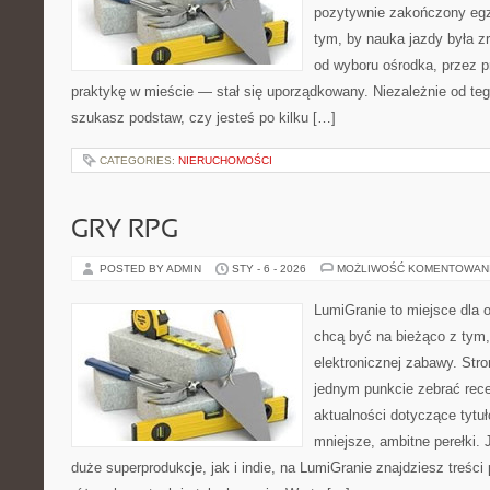
pozytywnie zakończony egz
tym, by nauka jazdy była z
od wyboru ośrodka, przez pr
praktykę w mieście — stał się uporządkowany. Niezależnie od teg
szukasz podstaw, czy jesteś po kilku […]
CATEGORIES:
NIERUCHOMOŚCI
GRY RPG
POSTED BY ADMIN
STY - 6 - 2026
MOŻLIWOŚĆ KOMENTOWAN
LumiGranie to miejsce dla o
chcą być na bieżąco z tym, 
elektronicznej zabawy. Stro
jednym punkcie zebrać rece
aktualności dotyczące tytuł
mniejsze, ambitne perełki. 
duże superprodukcje, jak i indie, na LumiGranie znajdziesz treśc