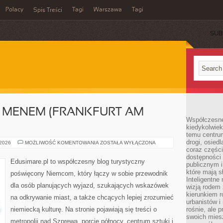
Polacy
Tagi
Warszawa
Tagi
Spis Treści
SUB
 MENEM (FRANKFURT AM
Współczesne 
kiedykolwiek
temu centru
drogi, osiedl
FRANKFURT
 2026
MOŻLIWOŚĆ KOMENTOWANIA
ZOSTAŁA WYŁĄCZONA
NAD
coraz części
MENEM
dostępności u
(FRANKFURT
Edusimare.pl to współczesny blog turystyczny
publicznym i
AM
MAIN)
które mają 
poświęcony Niemcom, który łączy w sobie przewodnik
Inteligentne 
dla osób planujących wyjazd, szukających wskazówek
wizją rodem 
kierunkiem r
na odkrywanie miast, a także chcących lepiej zrozumieć
urbanistów i
niemiecką kulturę. Na stronie pojawiają się treści o
rośnie, ale 
swoich mies
metropolii nad Szprewą, porcie północy, centrum sztuki i