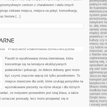
przemyślany
praktyce inte
 przemysłowym centrum z charakterem i wielu innych
do kupowania
jmuje ciekawe miejsca, miejsca na pobyt, komunikację,
elektroniczn
system powi
raz historie […]
przestrzenią
nawykami lu
to, aby mies
sprawy urzę
między dziel
powietrza i 
kultury czy 
NARNE
mierzy się n
czy ludzie 
PREZENTY
 2026
MOŻLIWOŚĆ KOMENTOWANIA
ZOSTAŁA WYŁĄCZONA
mieszkać, p
KULINARNE
z filarów no
zaplanowany
Pasotti to wyrafinowana strona internetowa, która
ważną rolę, 
koncentruje się na tematyce ekskluzywnych
sposobem pr
się sieć tra
podarunków i pokazuje, że dobrze dobrany gest może
aglomeracyjn
być czymś znacznie więcej niż tylko przedmiotem. To
Jeszcze lepi
transport pu
miejsce stworzone dla osób, które szukają pomysłów na
bezpieczne c
Miasto intel
wysmakowane prezenty na różne okazje i dla różnych
środków tran
 widać, że motywem przewodnim jest tutaj klasa, a także
zamiast zmu
Dzięki temu 
i oznaczać przesady, lecz może przejawiać się w
więcej możn
i rozwój oso