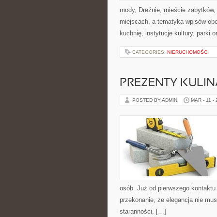
mody, Dreźnie, mieście zabytków,
miejscach, a tematyka wpisów obe
kuchnię, instytucje kultury, parki o
CATEGORIES:
NIERUCHOMOŚCI
PREZENTY KULI
POSTED BY ADMIN
MAR - 11 -
osób. Już od pierwszego kontaktu
przekonanie, że elegancja nie mus
staranności, […]