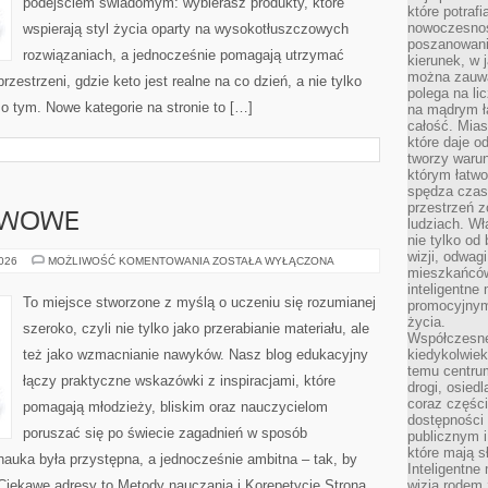
podejściem świadomym: wybierasz produkty, które
które potraf
nowoczesnoś
wspierają styl życia oparty na wysokotłuszczowych
poszanowani
rozwiązaniach, a jednocześnie pomagają utrzymać
kierunek, w 
można zauważ
rzestrzeni, gdzie keto jest realne na co dzień, a nie tylko
polega na lic
e o tym. Nowe kategorie na stronie to […]
na mądrym ł
całość. Mias
które daje o
tworzy warun
którym łatwo
spędza czas,
przestrzeń z
AWOWE
ludziach. Wł
nie tylko od 
wizji, odwagi
SZKOŁY
2026
MOŻLIWOŚĆ KOMENTOWANIA
ZOSTAŁA WYŁĄCZONA
mieszkańców.
PODSTAWOWE
inteligentne
To miejsce stworzone z myślą o uczeniu się rozumianej
promocyjnym
życia.
szeroko, czyli nie tylko jako przerabianie materiału, ale
Współczesne 
też jako wzmacnianie nawyków. Nasz blog edukacyjny
kiedykolwiek
temu centru
łączy praktyczne wskazówki z inspiracjami, które
drogi, osiedl
coraz części
pomagają młodzieży, bliskim oraz nauczycielom
dostępności u
poruszać się po świecie zagadnień w sposób
publicznym i
które mają 
auka była przystępna, a jednocześnie ambitna – tak, by
Inteligentne 
 Ciekawe adresy to Metody nauczania i Korepetycje Strona
wizją rodem 