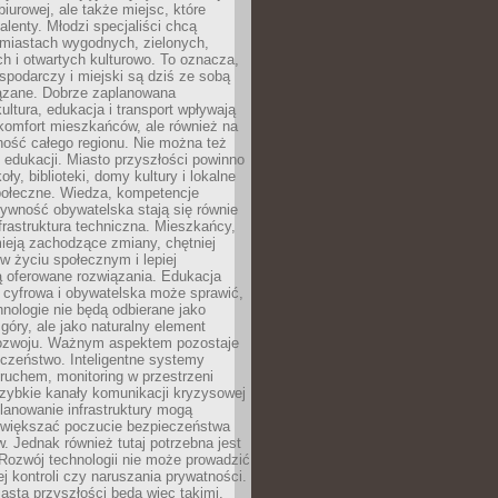
biurowej, ale także miejsc, które
talenty. Młodzi specjaliści chcą
miastach wygodnych, zielonych,
 i otwartych kulturowo. To oznacza,
spodarczy i miejski są dziś ze sobą
zane. Dobrze zaplanowana
kultura, edukacja i transport wpływają
 komfort mieszkańców, ale również na
ność całego regionu. Nie można też
edukacji. Miasto przyszłości powinno
ły, biblioteki, domy kultury i lokalne
społeczne. Wiedza, kompetencje
tywność obywatelska stają się równie
frastruktura techniczna. Mieszkańcy,
ieją zachodzące zmiany, chętniej
w życiu społecznym i lepiej
ą oferowane rozwiązania. Edukacja
 cyfrowa i obywatelska może sprawić,
nologie nie będą odbierane jako
góry, ale jako naturalny element
ozwoju. Ważnym aspektem pozostaje
czeństwo. Inteligentne systemy
ruchem, monitoring w przestrzeni
szybkie kanały komunikacji kryzysowej
lanowanie infrastruktury mogą
zwiększać poczucie bezpieczeństwa
 Jednak również tutaj potrzebna jest
Rozwój technologii nie może prowadzić
j kontroli czy naruszania prywatności.
asta przyszłości będą więc takimi,