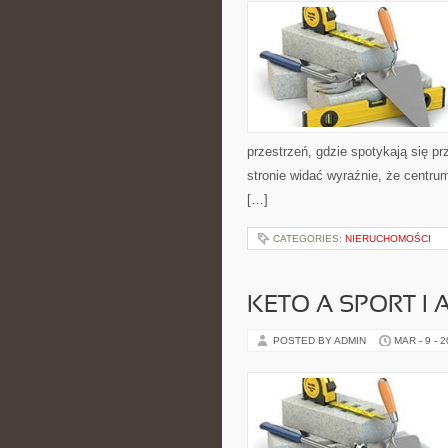
przestrzeń, gdzie spotykają się pr
stronie widać wyraźnie, że centru
[…]
CATEGORIES:
NIERUCHOMOŚCI
KETO A SPORT I
POSTED BY ADMIN
MAR - 9 - 