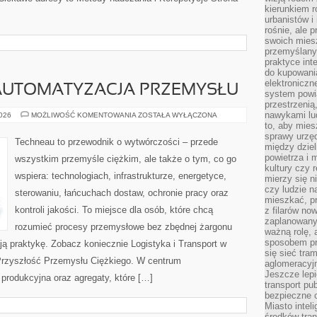
kierunkiem r
urbanistów i
rośnie, ale 
swoich mies
przemyślany
praktyce inte
do kupowania
elektroniczn
 AUTOMATYZACJA PRZEMYSŁU
system powi
przestrzenią
nawykami lu
ROBOTYZACJA
2026
MOŻLIWOŚĆ KOMENTOWANIA
ZOSTAŁA WYŁĄCZONA
I
to, aby mies
AUTOMATYZACJA
sprawy urzę
PRZEMYSŁU
Techneau to przewodnik o wytwórczości – przede
między dziel
powietrza i 
wszystkim przemyśle ciężkim, ale także o tym, co go
kultury czy 
wspiera: technologiach, infrastrukturze, energetyce,
mierzy się n
czy ludzie 
sterowaniu, łańcuchach dostaw, ochronie pracy oraz
mieszkać, p
kontroli jakości. To miejsce dla osób, które chcą
z filarów no
zaplanowany
rozumieć procesy przemysłowe bez zbędnej żargonu
ważną rolę, 
sposobem pr
ają praktykę. Zobacz koniecznie Logistyka i Transport w
się sieć tra
Przyszłość Przemysłu Ciężkiego. W centrum
aglomeracyjn
Jeszcze lepi
a produkcyjna oraz agregaty, które […]
transport pu
bezpieczne c
Miasto intel
środków tran