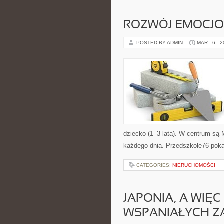
ROZWÓJ EMOCJO
POSTED BY ADMIN
MAR - 6 - 
dziecko (1–3 lata). W centrum są M
każdego dnia. Przedszkole76 poka
CATEGORIES:
NIERUCHOMOŚCI
JAPONIA, A WIĘC
WSPANIAŁYCH Z