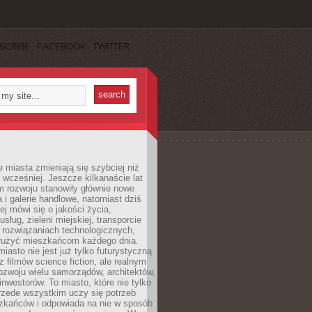
SCRIBE
FACEBOOK
TWITTER
miasta zmieniają się szybciej niż
 wcześniej. Jeszcze kilkanaście lat
m rozwoju stanowiły głównie nowe
a i galerie handlowe, natomiast dziś
ej mówi się o jakości życia,
sług, zieleni miejskiej, transporcie
 rozwiązaniach technologicznych,
służyć mieszkańcom każdego dnia.
miasto nie jest już tylko futurystyczną
z filmów science fiction, ale realnym
ozwoju wielu samorządów, architektów,
 inwestorów. To miasto, które nie tylko
przede wszystkim uczy się potrzeb
zkańców i odpowiada na nie w sposób