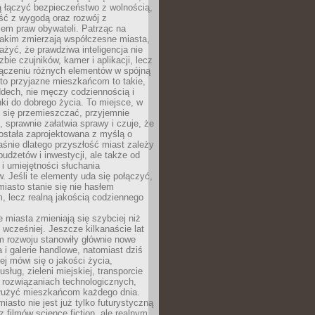
ią łączyć bezpieczeństwo z wolnością,
ć z wygodą oraz rozwój z
em praw obywateli. Patrząc na
jakim zmierzają współczesne miasta,
yć, że prawdziwa inteligencja nie
zbie czujników, kamer i aplikacji, lecz
ączeniu różnych elementów w spójną
to przyjazne mieszkańcom to takie,
ddech, nie męczy codziennością i
ki do dobrego życia. To miejsce, w
 się przemieszczać, przyjemnie
 sprawnie załatwia sprawy i czuje, że
ostała zaprojektowana z myślą o
aśnie dlatego przyszłość miast zależy
budżetów i inwestycji, ale także od
 i umiejętności słuchania
 Jeśli te elementy uda się połączyć,
 miasto stanie się nie hasłem
, lecz realną jakością codziennego
miasta zmieniają się szybciej niż
 wcześniej. Jeszcze kilkanaście lat
m rozwoju stanowiły głównie nowe
a i galerie handlowe, natomiast dziś
ej mówi się o jakości życia,
sług, zieleni miejskiej, transporcie
 rozwiązaniach technologicznych,
służyć mieszkańcom każdego dnia.
miasto nie jest już tylko futurystyczną
z filmów science fiction, ale realnym