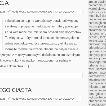
zmian powin
CJA
najbardziej
wartościowy,
SZKOŁA
 2026
MOŻLIWOŚĆ KOMENTOWANIA
ZOSTAŁA WYŁĄCZONA
wykluczy cz
I
musi być dos
EDUKACJA
niepełnospra
szkolakamionka.pl to wartościowy serwis poświęcony
przedsiębior
światowym programom edukacyjnym, który pokazuje,
ważna jest p
otwartość n
że szkoła może być miejscem poszerzania horyzontów.
nie powinni 
decyzji, lec
To witryna, w którym treści o nauce nie kończą się na
korzystają. 
jednej perspektywie, lecz prowadzą czytelnika przez
budować wspó
odpowiedzial
rozmaite modele nauczania obecne na całym świecie.
opowieści w
wiązanych z międzynarodowymi doświadczeniami szkolnymi,
pomysły potr
inspiracji o
jak wpływ kultury na naukę, nowoczesne narzędzia w
pewnego ro
urbanistyce,
dele szkolnictwa […]
wielu samor
źródłem pra
doświadczeń
kosztownych 
rzeczywiści
miasta to ta
EGO CIASTA
gospodarczeg
tam, gdzie is
wykwalifiko
SEKRETY
 2026
MOŻLIWOŚĆ KOMENTOWANIA
ZOSTAŁA WYŁĄCZONA
otoczenie bi
IDEALNEGO
CIASTA
Przedsiębior