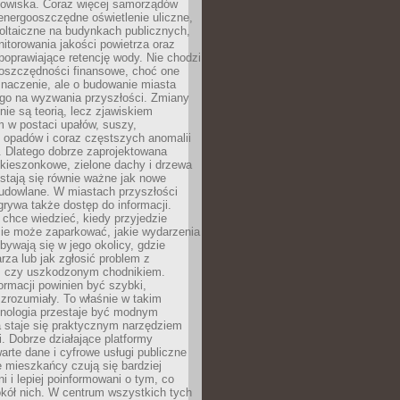
odowiska. Coraz więcej samorządów
energooszczędne oświetlenie uliczne,
oltaiczne na budynkach publicznych,
torowania jakości powietrza oraz
poprawiające retencję wody. Nie chodzi
 oszczędności finansowe, choć one
naczenie, ale o budowanie miasta
ego na wyzwania przyszłości. Zmiany
nie są teorią, lecz zjawiskiem
 w postaci upałów, suszy,
 opadów i coraz częstszych anomalii
 Dlatego dobrze zaprojektowana
i kieszonkowe, zielone dachy i drzewa
 stają się równie ważne jak nowe
budowlane. W miastach przyszłości
grywa także dostęp do informacji.
chce wiedzieć, kiedy przyjedzie
zie może zaparkować, jakie wydarzenia
dbywają się w jego okolicy, gdzie
arza lub jak zgłosić problem z
m czy uszkodzonym chodnikiem.
ormacji powinien być szybki,
i zrozumiały. To właśnie w takim
hnologia przestaje być modnym
a staje się praktycznym narzędziem
. Dobrze działające platformy
warte dane i cyfrowe usługi publiczne
e mieszkańcy czują się bardziej
 i lepiej poinformowani o tym, co
okół nich. W centrum wszystkich tych