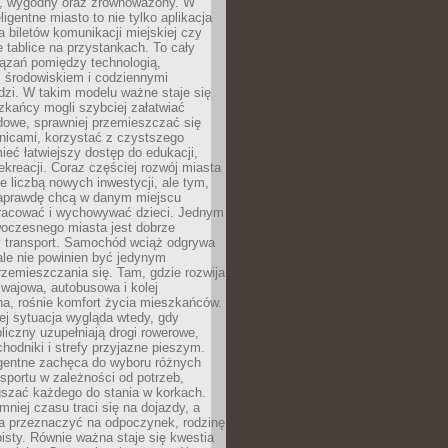
, wygodny oraz zrównoważony. W
ligentne miasto to nie tylko aplikacja
 biletów komunikacji miejskiej czy
e tablice na przystankach. To cały
ązań pomiędzy technologią,
, środowiskiem i codziennymi
dzi. W takim modelu ważne staje się
zkańcy mogli szybciej załatwiać
dowe, sprawniej przemieszczać się
nicami, korzystać z czystszego
mieć łatwiejszy dostęp do edukacji,
rekreacji. Coraz częściej rozwój miasta
ie liczbą nowych inwestycji, ale tym,
naprawdę chcą w danym miejscu
racować i wychowywać dzieci. Jednym
woczesnego miasta jest dobrze
 transport. Samochód wciąż odgrywa
ale nie powinien być jedynym
zemieszczania się. Tam, gdzie rozwija
mwajowa, autobusowa i kolej
a, rośnie komfort życia mieszkańców.
ej sytuacja wygląda wtedy, gdy
bliczny uzupełniają drogi rowerowe,
hodniki i strefy przyjazne pieszym.
igentne zachęca do wyboru różnych
sportu w zależności od potrzeb,
szać każdego do stania w korkach.
mniej czasu traci się na dojazdy, a
a przeznaczyć na odpoczynek, rodzinę
bisty. Równie ważna staje się kwestia