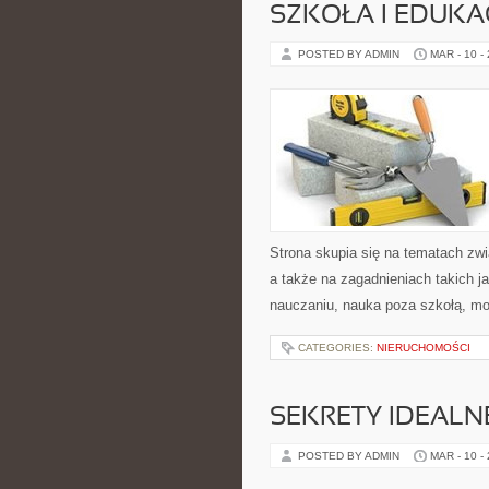
SZKOŁA I EDUKA
POSTED BY ADMIN
MAR - 10 -
Strona skupia się na tematach z
a także na zagadnieniach takich 
nauczaniu, nauka poza szkołą, mo
CATEGORIES:
NIERUCHOMOŚCI
SEKRETY IDEALN
POSTED BY ADMIN
MAR - 10 -