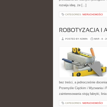
rozwija ideę, że […]
CATEGORIES:
NIERUCHOMOŚCI
ROBOTYZACJA I
POSTED BY ADMIN
MAR - 8 - 
bez treści, a jednocześnie doceni
Przemyśle Ciężkim i Wyzwania i 
zainteresowania stoją fabryki, lini
CATEGORIES:
NIERUCHOMOŚCI