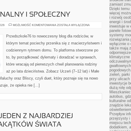
zamiast zmu
Dzięki temu 
więcej możn
NALNY I SPOŁECZNY
i rozwój oso
energii i śr
ROZWÓJ
2026
MOŻLIWOŚĆ KOMENTOWANIA
ZOSTAŁA WYŁĄCZONA
inwestuje w 
EMOCJONALNY
panele fotow
I
SPOŁECZNY
systemy moni
Przedszkole76 to nowoczesny blog dla rodziców, w
rozwiązania 
którym temat pociechy przenika się z macierzyństwem i
wyłącznie o
także mają z
codziennym rytmem domu. To platforma stworzone po
odporniejsz
klimatyczne 
to, by porządkować dylematy i doradzać w sprawach,
odczuwalnym
które wracają od pierwszych chwil planowania rodziny
gwałtownych
pogodowych.
aż po lata dzieciństwa. Zobacz Uczeń (7–12 lat) i Małe
zieleń, park
aluchy oraz Bliscy, czyli duet, który poznaje się na nowo
przy ulicach
inwestycje 
zuje, że opieka nie […]
dużą rolę od
Mieszkaniec 
autobus, gd
kulturalne o
znajdzie lek
oświetlenie
Przepływ inf
 JEDEN Z NAJBARDZIEJ
przejrzysty 
miejscu tec
AKĄTKÓW ŚWIATA
dodatkiem, 