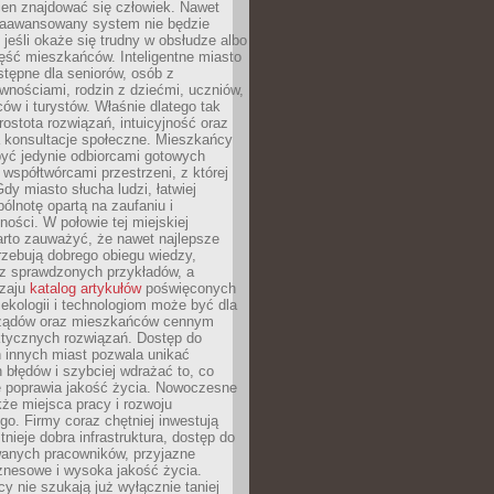
ien znajdować się człowiek. Nawet
 zaawansowany system nie będzie
 jeśli okaże się trudny w obsłudze albo
ęść mieszkańców. Inteligentne miasto
tępne dla seniorów, osób z
wnościami, rodzin z dziećmi, uczniów,
ców i turystów. Właśnie dlatego tak
rostota rozwiązań, intuicyjność oraz
a konsultacje społeczne. Mieszkańcy
być jedynie odbiorcami gotowych
z współtwórcami przestrzeni, z której
Gdy miasto słucha ludzi, łatwiej
lnotę opartą na zaufaniu i
ności. W połowie tej miejskiej
arto zauważyć, że nawet najlepsze
zebują dobrego obiegu wiedzy,
raz sprawdzonych przykładów, a
dzaju
katalog artykułów
poświęconych
 ekologii i technologiom może być dla
ządów oraz mieszkańców cennym
ktycznych rozwiązań. Dostęp do
 innych miast pozwala unikać
błędów i szybciej wdrażać to, co
e poprawia jakość życia. Nowoczesne
kże miejsca pracy i rozwoju
o. Firmy coraz chętniej inwestują
tnieje dobra infrastruktura, dostęp do
wanych pracowników, przyjazne
znesowe i wysoka jakość życia.
cy nie szukają już wyłącznie taniej