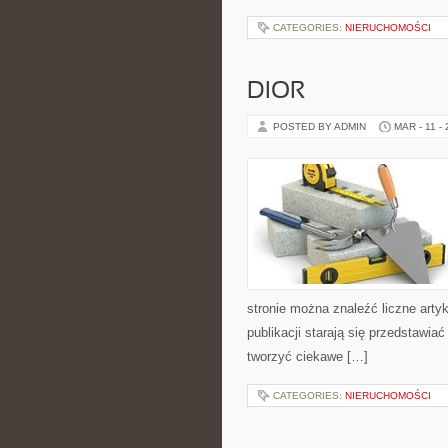
CATEGORIES:
NIERUCHOMOŚCI
DIOR
POSTED BY ADMIN
MAR - 11 -
stronie można znaleźć liczne artyk
publikacji starają się przedstawia
tworzyć ciekawe […]
CATEGORIES:
NIERUCHOMOŚCI