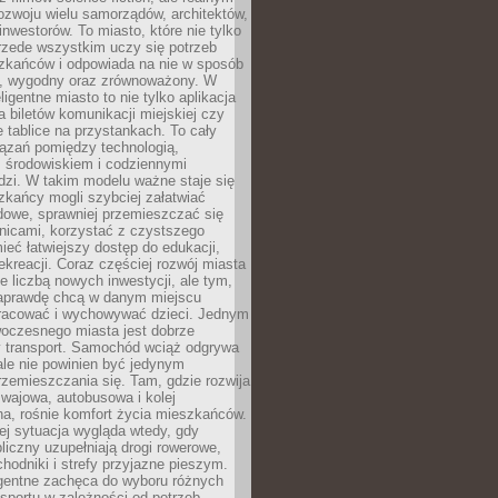
ozwoju wielu samorządów, architektów,
 inwestorów. To miasto, które nie tylko
przede wszystkim uczy się potrzeb
zkańców i odpowiada na nie w sposób
, wygodny oraz zrównoważony. W
ligentne miasto to nie tylko aplikacja
 biletów komunikacji miejskiej czy
e tablice na przystankach. To cały
ązań pomiędzy technologią,
, środowiskiem i codziennymi
dzi. W takim modelu ważne staje się
zkańcy mogli szybciej załatwiać
dowe, sprawniej przemieszczać się
nicami, korzystać z czystszego
mieć łatwiejszy dostęp do edukacji,
rekreacji. Coraz częściej rozwój miasta
ie liczbą nowych inwestycji, ale tym,
naprawdę chcą w danym miejscu
racować i wychowywać dzieci. Jednym
woczesnego miasta jest dobrze
 transport. Samochód wciąż odgrywa
ale nie powinien być jedynym
zemieszczania się. Tam, gdzie rozwija
mwajowa, autobusowa i kolej
a, rośnie komfort życia mieszkańców.
ej sytuacja wygląda wtedy, gdy
bliczny uzupełniają drogi rowerowe,
hodniki i strefy przyjazne pieszym.
igentne zachęca do wyboru różnych
sportu w zależności od potrzeb,