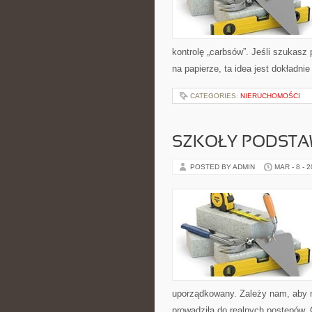
kontrolę „carbsów”. Jeśli szukasz p
na papierze, ta idea jest dokładni
CATEGORIES:
NIERUCHOMOŚCI
SZKOŁY PODST
POSTED BY ADMIN
MAR - 8 - 
uporządkowany. Zależy nam, aby n
prowadziła do realnych postępów.