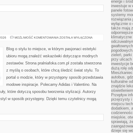
energii i śr
inwestuje w 
panele fotow
systemy moni
rozwiązania 
wyłącznie o
także mają z
odporniejsz
klimatyczne 
DIOR
 2026
MOŻLIWOŚĆ KOMENTOWANIA
ZOSTAŁA WYŁĄCZONA
odczuwalnym
gwałtownych
Blog o stylu to miejsce, w którym pasjonaci estetyki
pogodowych.
zieleń, park
ubioru mogą znaleźć wskazówki dotyczące modnych
przy ulicach
zestawów. Strona pralniafoka.com.pl została stworzona
inwestycje 
dużą rolę od
z myślą o osobach, które chcą śledzić świat stylu. To
Mieszkaniec 
autobus, gd
portal o modzie, który w przystępny sposób przedstawia
kulturalne o
modowe inspiracje. Polecamy Adidas i Valentino. Na
znajdzie lek
oświetlenie
uły, które dotyczą sposobu tworzenia stylizacji. Autorzy
Przepływ inf
ć styl w sposób przystępny. Dzięki temu czytelnicy mogą
przejrzysty 
miejscu tec
dodatkiem, 
codzienności
miejskie, ot
sprawiają, ż
zaangażowani
dzieje się w