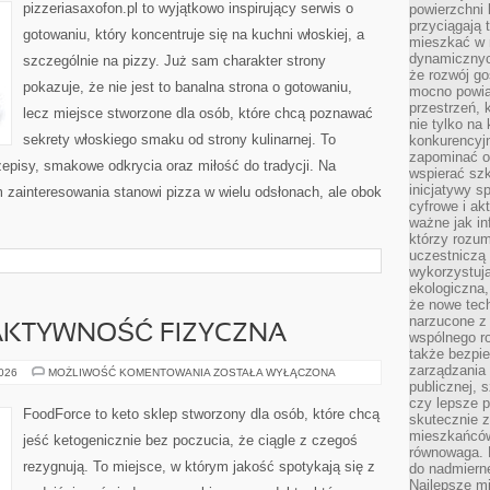
pizzeriasaxofon.pl to wyjątkowo inspirujący serwis o
powierzchni 
przyciągają 
gotowaniu, który koncentruje się na kuchni włoskiej, a
mieszkać w 
dynamicznych
szczególnie na pizzy. Już sam charakter strony
że rozwój go
pokazuje, że nie jest to banalna strona o gotowaniu,
mocno powią
przestrzeń, 
lecz miejsce stworzone dla osób, które chcą poznawać
nie tylko na
sekrety włoskiego smaku od strony kulinarnej. To
konkurencyj
zapominać o 
zepisy, smakowe odkrycia oraz miłość do tradycji. Na
wspierać szko
inicjatywy 
m zainteresowania stanowi pizza w wielu odsłonach, ale obok
cyfrowe i ak
ważne jak in
którzy rozum
uczestniczą 
wykorzystuj
ekologiczna,
że nowe tech
narzucone z 
 AKTYWNOŚĆ FIZYCZNA
wspólnego r
także bezpie
zarządzania 
KETO
2026
MOŻLIWOŚĆ KOMENTOWANIA
ZOSTAŁA WYŁĄCZONA
A
publicznej, 
SPORT
czy lepsze p
I
FoodForce to keto sklep stworzony dla osób, które chcą
skutecznie 
AKTYWNOŚĆ
FIZYCZNA
mieszkańców.
jeść ketogenicznie bez poczucia, że ciągle z czegoś
równowaga. 
rezygnują. To miejsce, w którym jakość spotykają się z
do nadmierne
Najlepsze mi