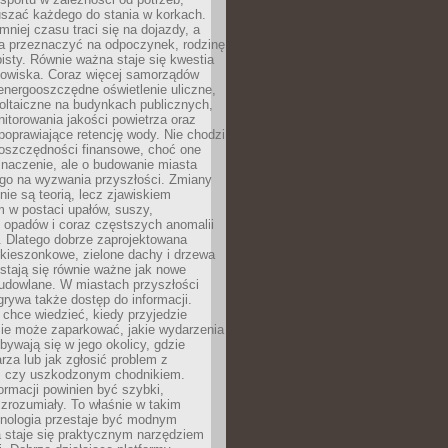
szać każdego do stania w korkach.
mniej czasu traci się na dojazdy, a
a przeznaczyć na odpoczynek, rodzinę
bisty. Równie ważna staje się kwestia
odowiska. Coraz więcej samorządów
energooszczędne oświetlenie uliczne,
oltaiczne na budynkach publicznych,
torowania jakości powietrza oraz
poprawiające retencję wody. Nie chodzi
 oszczędności finansowe, choć one
naczenie, ale o budowanie miasta
ego na wyzwania przyszłości. Zmiany
nie są teorią, lecz zjawiskiem
 w postaci upałów, suszy,
 opadów i coraz częstszych anomalii
 Dlatego dobrze zaprojektowana
i kieszonkowe, zielone dachy i drzewa
 stają się równie ważne jak nowe
budowlane. W miastach przyszłości
grywa także dostęp do informacji.
chce wiedzieć, kiedy przyjedzie
zie może zaparkować, jakie wydarzenia
dbywają się w jego okolicy, gdzie
arza lub jak zgłosić problem z
m czy uszkodzonym chodnikiem.
ormacji powinien być szybki,
i zrozumiały. To właśnie w takim
hnologia przestaje być modnym
a staje się praktycznym narzędziem