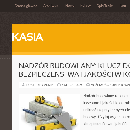
Archiwum
Nowa
Polacy
Tagi
Strona główna
Spis Treści
KASIA
NADZÓR BUDOWLANY: KLUCZ D
BEZPIECZEŃSTWA I JAKOŚCI W 
POSTED BY ADMIN
KWI - 22 - 2025
MOŻLIWOŚĆ KOMENTOWA
Nadzór budowlany to klucz 
inwestora i jakości konstru
uniknąć nieprzyjemnych ni
budowy. Czytaj więcej na 
#bezpieczeństwo #jakość