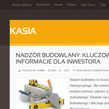
Archiwum
Nowa
Polacy
Tagi
Strona główna
Spis Treści
KASIA
NADZÓR BUDOWLANY: KLUCZO
INFORMACJE DLA INWESTORA
POSTED BY ADMIN
MAJ - 21 - 2025
MOŻLIWOŚĆ KOMENTOWA
Nadzór budowlany to klucz
inwestycyjnego. Dla inwest
bezpieczeństwa i jakości w t
budowlanego. Dowiedz się w
budowlanego i dlaczego jest
#budownictwo