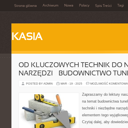
Archiwum
Nowa
Polacy
Tagi
Strona główna
Spis Treści
KASIA
OD KLUCZOWYCH TECHNIK DO 
NARZĘDZI – BUDOWNICTWO TU
POSTED BY ADMIN
MAR - 19 - 2025
MOŻLIWOŚĆ KOMENTOWA
Zapraszamy do lektury nas
na temat budownictwa tune
techniki i niezbędne narzęd
elementem tego wyjątkoweg
Czytaj dalej, aby dowiedzieć