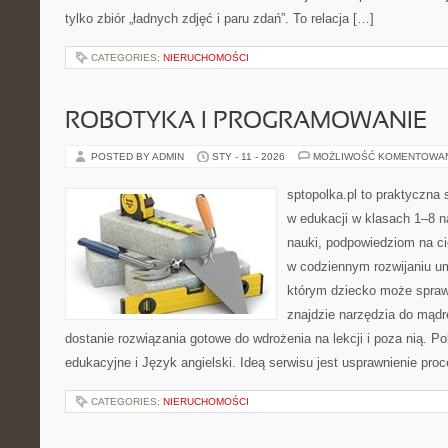
tylko zbiór „ładnych zdjęć i paru zdań”. To relacja […]
CATEGORIES:
NIERUCHOMOŚCI
ROBOTYKA I PROGRAMOWANIE
POSTED BY ADMIN
STY - 11 - 2026
MOŻLIWOŚĆ KOMENTOWA
sptopolka.pl to praktyczna
w edukacji w klasach 1–8 n
nauki, podpowiedziom na c
w codziennym rozwijaniu um
którym dziecko może spraw
znajdzie narzędzia do mądr
dostanie rozwiązania gotowe do wdrożenia na lekcji i poza nią. 
edukacyjne i Język angielski. Ideą serwisu jest usprawnienie pro
CATEGORIES:
NIERUCHOMOŚCI