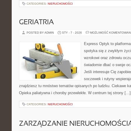
CATEGORIES:
NIERUCHOMOŚCI
GERIATRIA
POSTED BY ADMIN
STY - 7 - 2026
MOŻLIWOŚĆ KOMENTOWAN
Express Optyk to platform
spotyka się z zwykłym życ
wzrokowi oraz zdrowiu oczu
świadomie dbać o swoje ocz
Jeśli interesuje Cię zapobi
soczewek i rutyny wspieraj
znajdziesz tu mnóstwo tematów opisanych po ludzku. Ciekawe ka
Opieka paliatywna i choroby przewlekłe. W centrum tej strony […]
CATEGORIES:
NIERUCHOMOŚCI
ZARZĄDZANIE NIERUCHOMOŚCI