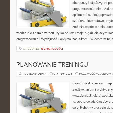
chcą uczyć się Javy od pods
programowaniu, ale też dla 
aplikacje i szukają spraw
szkolenia internetowe, czyt
zadania oparte o realne sce
wiedza nie zostaje w teorii, tylko od razu staje się działającym 
programowania i Wydajność i optymalizacja kodu. W centrum tej 
CATEGORIES:
NIERUCHOMOŚCI
PLANOWANIE TRENINGU
POSTED BY ADMIN
STY - 10 - 2026
MOŻLIWOŚĆ KOMENTOWA
Cześć! Jeśli szukasz miejsc
z odżywianiem i praktyczny
www.dawidulinski.pl został
to, aby prowadzić osoby z o
całej Polski w procesie do s