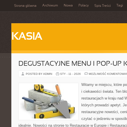
Archiwum
Nowa
Polacy
Tagi
Strona główna
Spis Treści
KASIA
DEGUSTACYJNE MENU I POP-UP 
POSTED BY ADMIN
STY - 11 - 2026
MOŻLIWOŚĆ KOMENTOWA
Witamy w miejscu, które po
i ciekawości świata. Ten bl
restauracjach w kraju nad 
których prowadzi apetyt. Je
restauracyjne nowości, ceni
czytać o jedzeniu w sposób 
idealnie. Nowości na stronie to Restauracje w Europie i Restaura