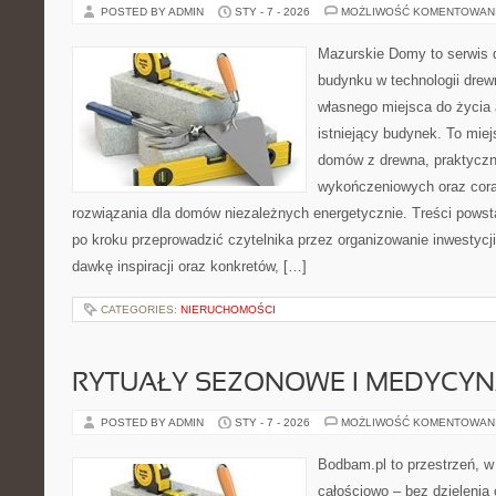
POSTED BY ADMIN
STY - 7 - 2026
MOŻLIWOŚĆ KOMENTOWAN
Mazurskie Domy to serwis d
budynku w technologii drew
własnego miejsca do życia 
istniejący budynek. To miej
domów z drewna, praktyczn
wykończeniowych oraz cora
rozwiązania dla domów niezależnych energetycznie. Treści powst
po kroku przeprowadzić czytelnika przez organizowanie inwestycji
dawkę inspiracji oraz konkretów, […]
CATEGORIES:
NIERUCHOMOŚCI
RYTUAŁY SEZONOWE I MEDYCYN
POSTED BY ADMIN
STY - 7 - 2026
MOŻLIWOŚĆ KOMENTOWAN
Bodbam.pl to przestrzeń, w k
całościowo – bez dzielenia 