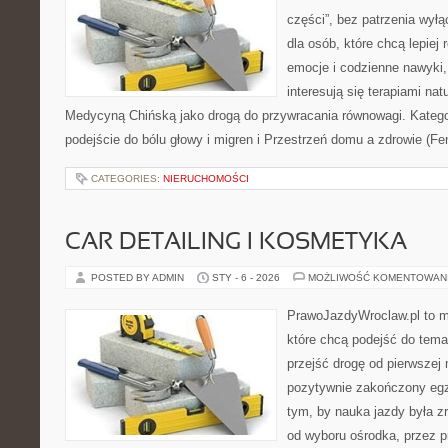
części”, bez patrzenia wyłą
dla osób, które chcą lepiej
emocje i codzienne nawyki, 
interesują się terapiami na
Medycyną Chińską jako drogą do przywracania równowagi. Kategor
podejście do bólu głowy i migren i Przestrzeń domu a zdrowie (F
CATEGORIES:
NIERUCHOMOŚCI
CAR DETAILING I KOSMETYKA
POSTED BY ADMIN
STY - 6 - 2026
MOŻLIWOŚĆ KOMENTOWAN
PrawoJazdyWroclaw.pl to m
które chcą podejść do tema
przejść drogę od pierwszej 
pozytywnie zakończony egz
tym, by nauka jazdy była z
od wyboru ośrodka, przez pr