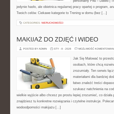
personalny Piła – Dawid | Tre
jedynie hasło, ale obietnica regularnej pracy opartej o program, a
Twoich celów. Ciekawe kategorie to Trening w domu (bez […]
CATEGORIES:
NIERUCHOMOŚCI
MAKIJAŻ DO ZDJĘĆ I WIDEO
POSTED BY ADMIN
STY - 8 - 2026
MOŻLIWOŚĆ KOMENTOWAN
Jak Się Malować to przestr
osobach, które chcą rozwi
zrozumiały. Ten serwis łąc
materiałami dla bardziej d
łatwo znaleźć treści dopas
szukasz natchnienia na cod
wielkie wyjście albo chcesz po prostu lepiej zrozumieć, co działa 
znajdziesz tu konkretne rozwiązania i czytelne instrukcje. Poleca
wodoodporności makijażu […]