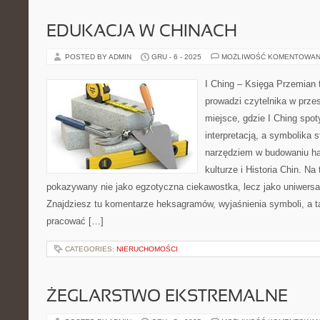
EDUKACJA W CHINACH
POSTED BY ADMIN
GRU - 6 - 2025
MOŻLIWOŚĆ KOMENTOWAN
I Ching – Księga Przemian t
prowadzi czytelnika w przest
miejsce, gdzie I Ching spo
interpretacją, a symbolika 
narzędziem w budowaniu ha
kulturze i Historia Chin. Na 
pokazywany nie jako egzotyczna ciekawostka, lecz jako uniwersa
Znajdziesz tu komentarze heksagramów, wyjaśnienia symboli, a t
pracować […]
CATEGORIES:
NIERUCHOMOŚCI
ŻEGLARSTWO EKSTREMALNE