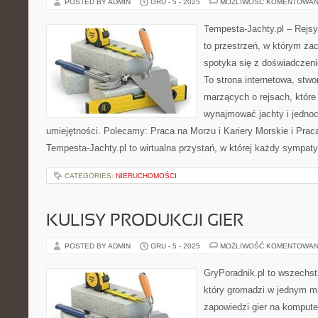
POSTED BY ADMIN
GRU - 5 - 2025
MOŻLIWOŚĆ KOMENTOWAN
Tempesta-Jachty.pl – Rejsy
to przestrzeń, w którym za
spotyka się z doświadczenie
To strona internetowa, stwo
marzących o rejsach, któr
wynajmować jachty i jednoc
umiejętności. Polecamy: Praca na Morzu i Kariery Morskie i Praca
Tempesta-Jachty.pl to wirtualna przystań, w której każdy sympat
CATEGORIES:
NIERUCHOMOŚCI
KULISY PRODUKCJI GIER
POSTED BY ADMIN
GRU - 5 - 2025
MOŻLIWOŚĆ KOMENTOWAN
GryPoradnik.pl to wszechs
który gromadzi w jednym mie
zapowiedzi gier na kompute