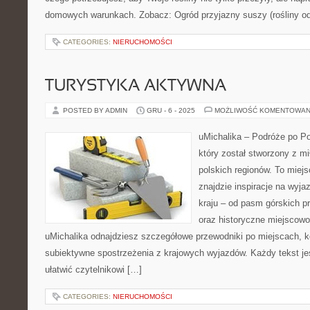
domowych warunkach. Zobacz: Ogród przyjazny suszy (rośliny od
CATEGORIES:
NIERUCHOMOŚCI
TURYSTYKA AKTYWNA
POSTED BY ADMIN
GRU - 6 - 2025
MOŻLIWOŚĆ KOMENTOWAN
uMichalika – Podróże po Po
który został stworzony z m
polskich regionów. To miej
znajdzie inspiracje na wyja
kraju – od pasm górskich p
oraz historyczne miejscowoś
uMichalika odnajdziesz szczegółowe przewodniki po miejscach, 
subiektywne spostrzeżenia z krajowych wyjazdów. Każdy tekst jes
ułatwić czytelnikowi […]
CATEGORIES:
NIERUCHOMOŚCI