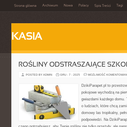
Archiwum
Nowa
Polacy
Tagi
Strona główna
Spis Treści
KASIA
ROŚLINY ODSTRASZAJĄCE SZKO
POSTED BY ADMIN
GRU - 7 - 2025
MOŻLIWOŚĆ KOMENTOWAN
DzikiParapet.pl to przestrz
pokojowe wychodzą na pierw
gwiazdami każdego domu. T
o ludziach, które chcą zami
domowy las tropikalny, pełn
podpowiedzi. Na DzikiParap
czego potrzebujesz, aby Twoje rośliny nie tylko przeżyły, ale napr