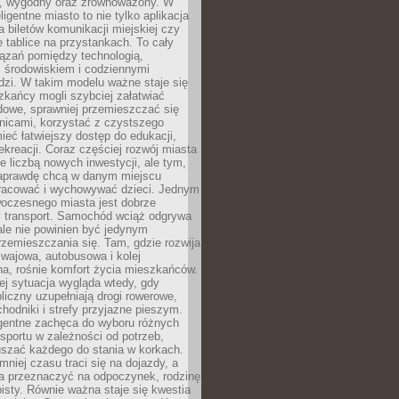
, wygodny oraz zrównoważony. W
ligentne miasto to nie tylko aplikacja
 biletów komunikacji miejskiej czy
e tablice na przystankach. To cały
ązań pomiędzy technologią,
, środowiskiem i codziennymi
dzi. W takim modelu ważne staje się
zkańcy mogli szybciej załatwiać
dowe, sprawniej przemieszczać się
nicami, korzystać z czystszego
mieć łatwiejszy dostęp do edukacji,
rekreacji. Coraz częściej rozwój miasta
ie liczbą nowych inwestycji, ale tym,
naprawdę chcą w danym miejscu
racować i wychowywać dzieci. Jednym
woczesnego miasta jest dobrze
 transport. Samochód wciąż odgrywa
ale nie powinien być jedynym
zemieszczania się. Tam, gdzie rozwija
mwajowa, autobusowa i kolej
a, rośnie komfort życia mieszkańców.
ej sytuacja wygląda wtedy, gdy
bliczny uzupełniają drogi rowerowe,
hodniki i strefy przyjazne pieszym.
igentne zachęca do wyboru różnych
sportu w zależności od potrzeb,
szać każdego do stania w korkach.
mniej czasu traci się na dojazdy, a
a przeznaczyć na odpoczynek, rodzinę
bisty. Równie ważna staje się kwestia