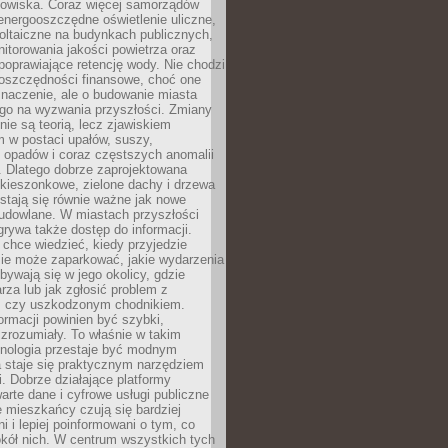
odowiska. Coraz więcej samorządów
energooszczędne oświetlenie uliczne,
oltaiczne na budynkach publicznych,
torowania jakości powietrza oraz
poprawiające retencję wody. Nie chodzi
 oszczędności finansowe, choć one
naczenie, ale o budowanie miasta
ego na wyzwania przyszłości. Zmiany
nie są teorią, lecz zjawiskiem
 w postaci upałów, suszy,
 opadów i coraz częstszych anomalii
 Dlatego dobrze zaprojektowana
i kieszonkowe, zielone dachy i drzewa
 stają się równie ważne jak nowe
budowlane. W miastach przyszłości
grywa także dostęp do informacji.
chce wiedzieć, kiedy przyjedzie
zie może zaparkować, jakie wydarzenia
dbywają się w jego okolicy, gdzie
arza lub jak zgłosić problem z
m czy uszkodzonym chodnikiem.
ormacji powinien być szybki,
i zrozumiały. To właśnie w takim
hnologia przestaje być modnym
a staje się praktycznym narzędziem
. Dobrze działające platformy
warte dane i cyfrowe usługi publiczne
e mieszkańcy czują się bardziej
 i lepiej poinformowani o tym, co
okół nich. W centrum wszystkich tych