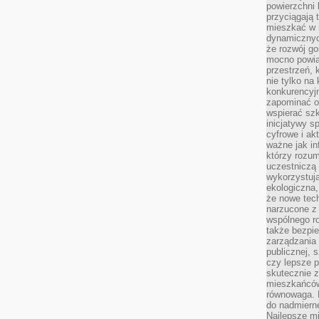
powierzchni 
przyciągają 
mieszkać w 
dynamicznych
że rozwój go
mocno powią
przestrzeń, 
nie tylko na
konkurencyj
zapominać o 
wspierać szko
inicjatywy 
cyfrowe i ak
ważne jak in
którzy rozum
uczestniczą 
wykorzystuj
ekologiczna,
że nowe tech
narzucone z 
wspólnego r
także bezpie
zarządzania 
publicznej, 
czy lepsze p
skutecznie 
mieszkańców.
równowaga. 
do nadmierne
Najlepsze mi