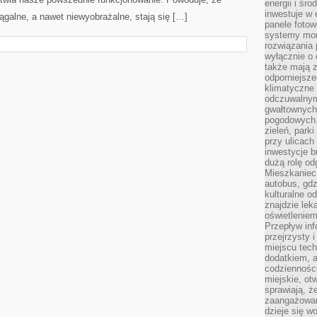
energii i śr
inwestuje w 
ągalne, a nawet niewyobrażalne, stają się […]
panele fotow
systemy moni
rozwiązania 
wyłącznie o
także mają z
odporniejsz
klimatyczne 
odczuwalnym
gwałtownych
pogodowych.
zieleń, park
przy ulicach
inwestycje 
dużą rolę od
Mieszkaniec 
autobus, gd
kulturalne o
znajdzie lek
oświetlenie
Przepływ inf
przejrzysty 
miejscu tec
dodatkiem, 
codzienności
miejskie, ot
sprawiają, ż
zaangażowani
dzieje się w