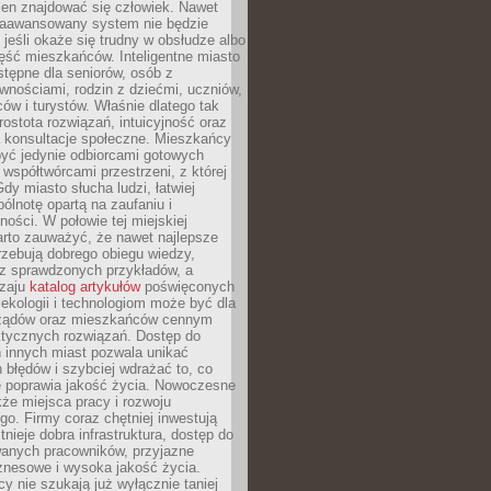
ien znajdować się człowiek. Nawet
 zaawansowany system nie będzie
 jeśli okaże się trudny w obsłudze albo
ęść mieszkańców. Inteligentne miasto
tępne dla seniorów, osób z
wnościami, rodzin z dziećmi, uczniów,
ców i turystów. Właśnie dlatego tak
rostota rozwiązań, intuicyjność oraz
a konsultacje społeczne. Mieszkańcy
być jedynie odbiorcami gotowych
z współtwórcami przestrzeni, z której
Gdy miasto słucha ludzi, łatwiej
lnotę opartą na zaufaniu i
ności. W połowie tej miejskiej
arto zauważyć, że nawet najlepsze
zebują dobrego obiegu wiedzy,
raz sprawdzonych przykładów, a
dzaju
katalog artykułów
poświęconych
 ekologii i technologiom może być dla
ządów oraz mieszkańców cennym
ktycznych rozwiązań. Dostęp do
 innych miast pozwala unikać
błędów i szybciej wdrażać to, co
e poprawia jakość życia. Nowoczesne
kże miejsca pracy i rozwoju
o. Firmy coraz chętniej inwestują
tnieje dobra infrastruktura, dostęp do
wanych pracowników, przyjazne
znesowe i wysoka jakość życia.
cy nie szukają już wyłącznie taniej