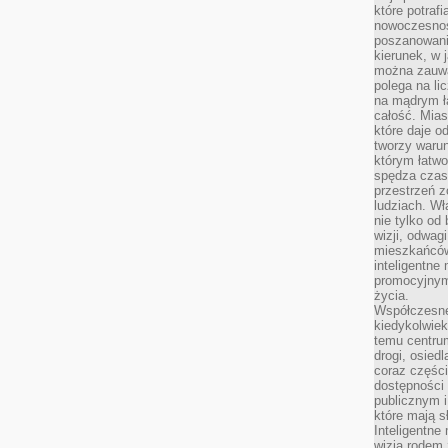
które potraf
nowoczesnoś
poszanowani
kierunek, w 
można zauważ
polega na lic
na mądrym ł
całość. Mias
które daje o
tworzy warun
którym łatwo
spędza czas,
przestrzeń z
ludziach. Wł
nie tylko od 
wizji, odwagi
mieszkańców.
inteligentne
promocyjnym
życia.
Współczesne 
kiedykolwiek
temu centru
drogi, osiedl
coraz części
dostępności u
publicznym i
które mają 
Inteligentne 
wizją rodem 