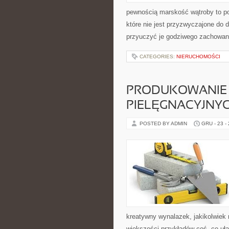
pewnością marskość wątroby to p
które nie jest przyzwyczajone do 
przyuczyć je godziwego zachowan
CATEGORIES:
NIERUCHOMOŚCI
PRODUKOWANIE
PIELĘGNACYJNY
POSTED BY ADMIN
GRU - 23 -
kreatywny wynalazek, jakikolwiek 
większości przykładów coś, co uł