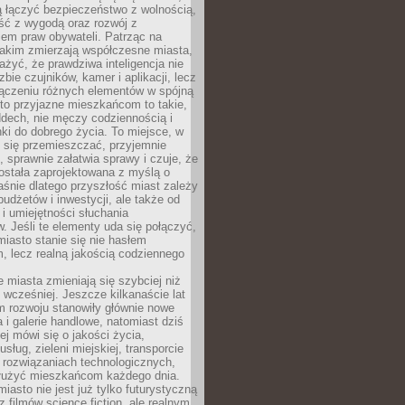
ią łączyć bezpieczeństwo z wolnością,
ć z wygodą oraz rozwój z
em praw obywateli. Patrząc na
jakim zmierzają współczesne miasta,
yć, że prawdziwa inteligencja nie
zbie czujników, kamer i aplikacji, lecz
ączeniu różnych elementów w spójną
to przyjazne mieszkańcom to takie,
ddech, nie męczy codziennością i
ki do dobrego życia. To miejsce, w
 się przemieszczać, przyjemnie
 sprawnie załatwia sprawy i czuje, że
ostała zaprojektowana z myślą o
aśnie dlatego przyszłość miast zależy
budżetów i inwestycji, ale także od
 i umiejętności słuchania
 Jeśli te elementy uda się połączyć,
 miasto stanie się nie hasłem
, lecz realną jakością codziennego
miasta zmieniają się szybciej niż
 wcześniej. Jeszcze kilkanaście lat
m rozwoju stanowiły głównie nowe
a i galerie handlowe, natomiast dziś
ej mówi się o jakości życia,
sług, zieleni miejskiej, transporcie
 rozwiązaniach technologicznych,
służyć mieszkańcom każdego dnia.
miasto nie jest już tylko futurystyczną
z filmów science fiction, ale realnym