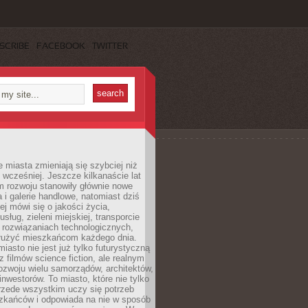
SCRIBE
FACEBOOK
TWITTER
miasta zmieniają się szybciej niż
 wcześniej. Jeszcze kilkanaście lat
m rozwoju stanowiły głównie nowe
a i galerie handlowe, natomiast dziś
ej mówi się o jakości życia,
sług, zieleni miejskiej, transporcie
 rozwiązaniach technologicznych,
służyć mieszkańcom każdego dnia.
miasto nie jest już tylko futurystyczną
z filmów science fiction, ale realnym
ozwoju wielu samorządów, architektów,
 inwestorów. To miasto, które nie tylko
przede wszystkim uczy się potrzeb
zkańców i odpowiada na nie w sposób