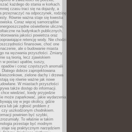
szać każdego do stania w korkach.
mniej czasu traci się na dojazdy, a
a przeznaczyć na odpoczynek, rodzinę
bisty. Równie ważna staje się kwestia
odowiska. Coraz więcej samorządów
energooszczędne oświetlenie uliczne,
oltaiczne na budynkach publicznych,
torowania jakości powietrza oraz
poprawiające retencję wody. Nie chodzi
 oszczędności finansowe, choć one
naczenie, ale o budowanie miasta
ego na wyzwania przyszłości. Zmiany
nie są teorią, lecz zjawiskiem
 w postaci upałów, suszy,
 opadów i coraz częstszych anomalii
 Dlatego dobrze zaprojektowana
i kieszonkowe, zielone dachy i drzewa
 stają się równie ważne jak nowe
budowlane. W miastach przyszłości
grywa także dostęp do informacji.
chce wiedzieć, kiedy przyjedzie
zie może zaparkować, jakie wydarzenia
dbywają się w jego okolicy, gdzie
arza lub jak zgłosić problem z
m czy uszkodzonym chodnikiem.
ormacji powinien być szybki,
i zrozumiały. To właśnie w takim
hnologia przestaje być modnym
a staje się praktycznym narzędziem