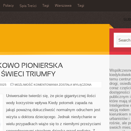
Polacy
Tagi
Warszawa
Tagi
Spis Treści
SUB
KOWO PIONIERSKA
Współczesne 
 ŚWIECI TRIUMFY
kiedykolwiek
temu centru
drogi, osiedl
JEST
 2025
MOŻLIWOŚĆ KOMENTOWANIA
ZOSTAŁA WYŁĄCZONA
coraz części
TO
STOSUNKOWO
dostępności u
PIONIERSKA
Uniwersalnie twierdzi się, że picie gigantycznej ilości
publicznym i
DZIEDZINA,
JAKA
które mają 
wody korzystnie wpływa Kiedy potomek zapada na
ŚWIECI
Inteligentne 
TRIUMFY
jakąś poważną dokuczliwość normalnym odruchem jest
wizją rodem 
kierunkiem r
wizyta u doktora dziecięcego. Jednak niesłychanie w
urbanistów i
rośnie, ale 
wielu przypadkach wiąże się to z niemiłymi przeżyciami
swoich mies
spowodowanymi strachem dziecka przed pediatrą. Z