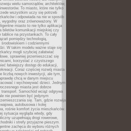
ozwoju wielu samorządów, architektów,
 inwestorów. To miasto, które nie tylko
przede wszystkim uczy się potrzeb
zkańców i odpowiada na nie w sposób
, wygodny oraz zrównoważony. W
ligentne miasto to nie tylko aplikacja
 biletów komunikacji miejskiej czy
e tablice na przystankach. To cały
ązań pomiędzy technologią,
, środowiskiem i codziennymi
dzi. W takim modelu ważne staje się
zkańcy mogli szybciej załatwiać
dowe, sprawniej przemieszczać się
nicami, korzystać z czystszego
mieć łatwiejszy dostęp do edukacji,
rekreacji. Coraz częściej rozwój miasta
ie liczbą nowych inwestycji, ale tym,
naprawdę chcą w danym miejscu
racować i wychowywać dzieci. Jednym
woczesnego miasta jest dobrze
 transport. Samochód wciąż odgrywa
ale nie powinien być jedynym
zemieszczania się. Tam, gdzie rozwija
mwajowa, autobusowa i kolej
a, rośnie komfort życia mieszkańców.
ej sytuacja wygląda wtedy, gdy
bliczny uzupełniają drogi rowerowe,
hodniki i strefy przyjazne pieszym.
igentne zachęca do wyboru różnych
sportu w zależności od potrzeb,