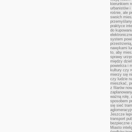
kierunkiem r
urbanistów i
rośnie, ale 
swoich mies
przemyślany
praktyce inte
do kupowania
elektroniczn
system powi
przestrzenią
nawykami lu
to, aby mies
sprawy urzę
między dziel
powietrza i 
kultury czy 
mierzy się n
czy ludzie 
mieszkać, p
z filarów no
zaplanowany
ważną rolę, 
sposobem pr
się sieć tra
aglomeracyjn
Jeszcze lepi
transport pu
bezpieczne c
Miasto intel
środków tran