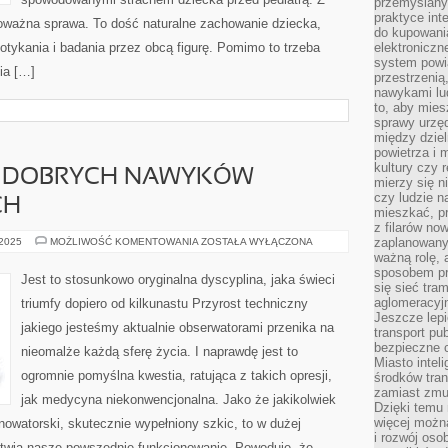
przemyślany
praktyce inte
oważna sprawa. To dość naturalne zachowanie dziecka,
do kupowania
dotykania i badania przez obcą figurę. Pomimo to trzeba
elektroniczn
system powi
ia […]
przestrzenią
nawykami lu
to, aby mies
sprawy urzę
między dziel
powietrza i 
kultury czy 
 DOBRYCH NAWYKÓW
mierzy się n
czy ludzie 
CH
mieszkać, p
z filarów no
PRODUKOWANIE
zaplanowany
 2025
MOŻLIWOŚĆ KOMENTOWANIA
ZOSTAŁA WYŁĄCZONA
DOBRYCH
ważną rolę, 
NAWYKÓW
sposobem pr
PIELĘGNACYJNYCH
Jest to stosunkowo oryginalna dyscyplina, jaka świeci
się sieć tra
aglomeracyjn
triumfy dopiero od kilkunastu Przyrost techniczny
Jeszcze lepi
jakiego jesteśmy aktualnie obserwatorami przenika na
transport pu
bezpieczne c
nieomalże każdą sferę życia. I naprawdę jest to
Miasto intel
ogromnie pomyślna kwestia, ratująca z takich opresji,
środków tran
zamiast zmu
jak medycyna niekonwencjonalna. Jako że jakikolwiek
Dzięki temu 
więcej możn
nowatorski, skutecznie wypełniony szkic, to w dużej
i rozwój oso
atwia nasze powszednie funkcjonowanie. Powoduje, że