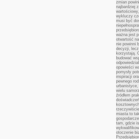
zmian powin
najbardziej
wartościowy,
wykluczy cz
musi być dos
niepełnospra
przedsiębior
ważna jest p
otwartość n
nie powinni 
decyzji, lec
korzystają. 
budować wspó
odpowiedzial
opowieści w
pomysły potr
inspiracji o
pewnego ro
urbanistyce,
wielu samor
źródłem pra
doświadczeń
kosztownych 
rzeczywiści
miasta to ta
gospodarczeg
tam, gdzie is
wykwalifiko
otoczenie bi
Przedsiębior