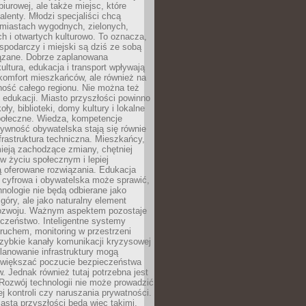
biurowej, ale także miejsc, które
talenty. Młodzi specjaliści chcą
miastach wygodnych, zielonych,
 i otwartych kulturowo. To oznacza,
spodarczy i miejski są dziś ze sobą
zane. Dobrze zaplanowana
kultura, edukacja i transport wpływają
 komfort mieszkańców, ale również na
ność całego regionu. Nie można też
edukacji. Miasto przyszłości powinno
ły, biblioteki, domy kultury i lokalne
społeczne. Wiedza, kompetencje
tywność obywatelska stają się równie
frastruktura techniczna. Mieszkańcy,
ieją zachodzące zmiany, chętniej
w życiu społecznym i lepiej
ą oferowane rozwiązania. Edukacja
 cyfrowa i obywatelska może sprawić,
nologie nie będą odbierane jako
góry, ale jako naturalny element
ozwoju. Ważnym aspektem pozostaje
czeństwo. Inteligentne systemy
ruchem, monitoring w przestrzeni
szybkie kanały komunikacji kryzysowej
lanowanie infrastruktury mogą
zwiększać poczucie bezpieczeństwa
 Jednak również tutaj potrzebna jest
Rozwój technologii nie może prowadzić
j kontroli czy naruszania prywatności.
asta przyszłości będą więc takimi,