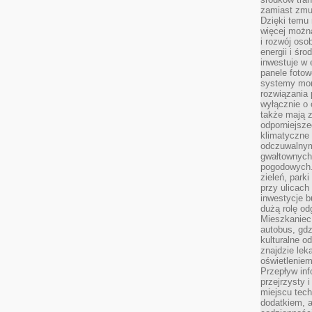
zamiast zmu
Dzięki temu 
więcej możn
i rozwój oso
energii i śr
inwestuje w 
panele fotow
systemy moni
rozwiązania 
wyłącznie o
także mają z
odporniejsz
klimatyczne 
odczuwalnym
gwałtownych
pogodowych.
zieleń, park
przy ulicach
inwestycje 
dużą rolę od
Mieszkaniec 
autobus, gd
kulturalne o
znajdzie lek
oświetlenie
Przepływ inf
przejrzysty 
miejscu tec
dodatkiem, 