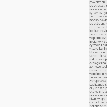
powierzchni 
przyciągają 
mieszkać w 
dynamicznych
że rozwój go
mocno powią
przestrzeń, 
nie tylko na
konkurencyj
zapominać o 
wspierać szko
inicjatywy 
cyfrowe i ak
ważne jak in
którzy rozum
uczestniczą 
wykorzystuj
ekologiczna,
że nowe tech
narzucone z 
wspólnego r
także bezpie
zarządzania 
publicznej, 
czy lepsze p
skutecznie 
mieszkańców.
równowaga. 
do nadmierne
Najlepsze mi