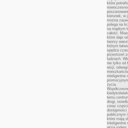
które potraf
nowoczesnoś
poszanowani
kierunek, w 
można zauważ
polega na lic
na mądrym ł
całość. Mias
które daje o
tworzy warun
którym łatwo
spędza czas,
przestrzeń z
ludziach. Wł
nie tylko od 
wizji, odwagi
mieszkańców.
inteligentne
promocyjnym
życia.
Współczesne 
kiedykolwiek
temu centru
drogi, osiedl
coraz części
dostępności u
publicznym i
które mają 
Inteligentne 
wizją rodem 