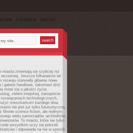
SCRIBE
FACEBOOK
TWITTER
miasta zmieniają się szybciej niż
 wcześniej. Jeszcze kilkanaście lat
m rozwoju stanowiły głównie nowe
a i galerie handlowe, natomiast dziś
ej mówi się o jakości życia,
sług, zieleni miejskiej, transporcie
 rozwiązaniach technologicznych,
służyć mieszkańcom każdego dnia.
miasto nie jest już tylko futurystyczną
z filmów science fiction, ale realnym
ozwoju wielu samorządów, architektów,
 inwestorów. To miasto, które nie tylko
przede wszystkim uczy się potrzeb
zkańców i odpowiada na nie w sposób