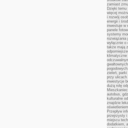
zamiast zmu
Dzięki temu 
więcej możn
i rozwój oso
energii i śr
inwestuje w 
panele fotow
systemy moni
rozwiązania 
wyłącznie o
także mają z
odporniejsz
klimatyczne 
odczuwalnym
gwałtownych
pogodowych.
zieleń, park
przy ulicach
inwestycje 
dużą rolę od
Mieszkaniec 
autobus, gd
kulturalne o
znajdzie lek
oświetlenie
Przepływ inf
przejrzysty 
miejscu tec
dodatkiem, 