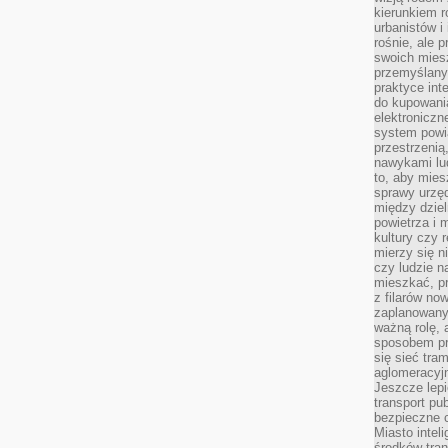
kierunkiem r
urbanistów i
rośnie, ale 
swoich mies
przemyślany
praktyce inte
do kupowania
elektroniczn
system powi
przestrzenią
nawykami lu
to, aby mies
sprawy urzę
między dziel
powietrza i 
kultury czy 
mierzy się n
czy ludzie 
mieszkać, p
z filarów no
zaplanowany
ważną rolę, 
sposobem pr
się sieć tra
aglomeracyjn
Jeszcze lepi
transport pu
bezpieczne c
Miasto intel
środków tran