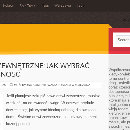
Polacy
Tagi
Warszawa
Tagi
Spis Treści
SUB
ZEWNĘTRZNE: JAK WYBRAĆ
Współczesne 
ZNOSĆ
kiedykolwiek
temu centru
drogi, osiedl
ŚWIETNE
 2025
MOŻLIWOŚĆ KOMENTOWANIA
ZOSTAŁA WYŁĄCZONA
coraz części
DRZWI
ZEWNĘTRZNE:
dostępności u
JAK
Jeśli planujesz zakupić nowe drzwi zewnętrzne, musisz
publicznym i
WYBRAĆ
które mają 
IDEALNĄ
wiedzieć, na co zwracać uwagę. W naszym artykule
OPATRZNOSĆ
Inteligentne 
wizją rodem 
dowiecie się, jak wybrać idealną ochronę dla swojego
kierunkiem r
domu. Świetne drzwi zewnętrzne to kluczowy element
urbanistów i
rośnie, ale 
każdej posesji.
swoich mies