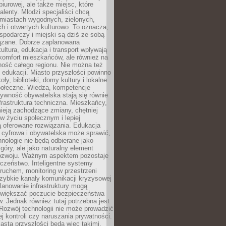
biurowej, ale także miejsc, które
talenty. Młodzi specjaliści chcą
miastach wygodnych, zielonych,
 i otwartych kulturowo. To oznacza,
spodarczy i miejski są dziś ze sobą
zane. Dobrze zaplanowana
kultura, edukacja i transport wpływają
 komfort mieszkańców, ale również na
ność całego regionu. Nie można też
edukacji. Miasto przyszłości powinno
ły, biblioteki, domy kultury i lokalne
społeczne. Wiedza, kompetencje
tywność obywatelska stają się równie
frastruktura techniczna. Mieszkańcy,
ieją zachodzące zmiany, chętniej
w życiu społecznym i lepiej
ą oferowane rozwiązania. Edukacja
 cyfrowa i obywatelska może sprawić,
nologie nie będą odbierane jako
góry, ale jako naturalny element
ozwoju. Ważnym aspektem pozostaje
czeństwo. Inteligentne systemy
ruchem, monitoring w przestrzeni
szybkie kanały komunikacji kryzysowej
lanowanie infrastruktury mogą
zwiększać poczucie bezpieczeństwa
 Jednak również tutaj potrzebna jest
Rozwój technologii nie może prowadzić
j kontroli czy naruszania prywatności.
asta przyszłości będą więc takimi,