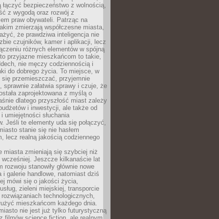
ią łączyć bezpieczeństwo z wolnością,
ć z wygodą oraz rozwój z
em praw obywateli. Patrząc na
jakim zmierzają współczesne miasta,
yć, że prawdziwa inteligencja nie
zbie czujników, kamer i aplikacji, lecz
ączeniu różnych elementów w spójną
to przyjazne mieszkańcom to takie,
ddech, nie męczy codziennością i
ki do dobrego życia. To miejsce, w
 się przemieszczać, przyjemnie
 sprawnie załatwia sprawy i czuje, że
ostała zaprojektowana z myślą o
aśnie dlatego przyszłość miast zależy
budżetów i inwestycji, ale także od
 i umiejętności słuchania
 Jeśli te elementy uda się połączyć,
 miasto stanie się nie hasłem
, lecz realną jakością codziennego
miasta zmieniają się szybciej niż
 wcześniej. Jeszcze kilkanaście lat
m rozwoju stanowiły głównie nowe
a i galerie handlowe, natomiast dziś
ej mówi się o jakości życia,
sług, zieleni miejskiej, transporcie
 rozwiązaniach technologicznych,
służyć mieszkańcom każdego dnia.
miasto nie jest już tylko futurystyczną
z filmów science fiction, ale realnym