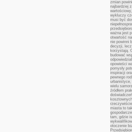
zmian powin
najbardziej
wartościowy,
wykluczy cz
musi być dos
niepełnospra
przedsiębior
ważna jest p
otwartość n
nie powinni 
decyzji, lec
korzystają. 
budować wspó
odpowiedzial
opowieści w
pomysły potr
inspiracji o
pewnego ro
urbanistyce,
wielu samor
źródłem pra
doświadczeń
kosztownych 
rzeczywiści
miasta to ta
gospodarczeg
tam, gdzie is
wykwalifiko
otoczenie bi
Przedsiębior