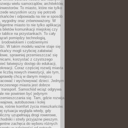
ozwoju wielu samorządów, architektów,
 inwestorów. To miasto, które nie tylko
przede wszystkim uczy się potrzeb
zkańców i odpowiada na nie w sposób
, wygodny oraz zrównoważony. W
ligentne miasto to nie tylko aplikacja
 biletów komunikacji miejskiej czy
e tablice na przystankach. To cały
ązań pomiędzy technologią,
, środowiskiem i codziennymi
dzi. W takim modelu ważne staje się
zkańcy mogli szybciej załatwiać
dowe, sprawniej przemieszczać się
nicami, korzystać z czystszego
mieć łatwiejszy dostęp do edukacji,
rekreacji. Coraz częściej rozwój miasta
ie liczbą nowych inwestycji, ale tym,
naprawdę chcą w danym miejscu
racować i wychowywać dzieci. Jednym
woczesnego miasta jest dobrze
 transport. Samochód wciąż odgrywa
ale nie powinien być jedynym
zemieszczania się. Tam, gdzie rozwija
mwajowa, autobusowa i kolej
a, rośnie komfort życia mieszkańców.
ej sytuacja wygląda wtedy, gdy
bliczny uzupełniają drogi rowerowe,
hodniki i strefy przyjazne pieszym.
igentne zachęca do wyboru różnych
sportu w zależności od potrzeb,