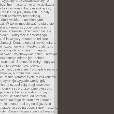
, wygodny oraz zrównoważony. W
ligentne miasto to nie tylko aplikacja
 biletów komunikacji miejskiej czy
e tablice na przystankach. To cały
ązań pomiędzy technologią,
, środowiskiem i codziennymi
dzi. W takim modelu ważne staje się
zkańcy mogli szybciej załatwiać
dowe, sprawniej przemieszczać się
nicami, korzystać z czystszego
mieć łatwiejszy dostęp do edukacji,
rekreacji. Coraz częściej rozwój miasta
ie liczbą nowych inwestycji, ale tym,
naprawdę chcą w danym miejscu
racować i wychowywać dzieci. Jednym
woczesnego miasta jest dobrze
 transport. Samochód wciąż odgrywa
ale nie powinien być jedynym
zemieszczania się. Tam, gdzie rozwija
mwajowa, autobusowa i kolej
a, rośnie komfort życia mieszkańców.
ej sytuacja wygląda wtedy, gdy
bliczny uzupełniają drogi rowerowe,
hodniki i strefy przyjazne pieszym.
igentne zachęca do wyboru różnych
sportu w zależności od potrzeb,
szać każdego do stania w korkach.
mniej czasu traci się na dojazdy, a
a przeznaczyć na odpoczynek, rodzinę
bisty. Równie ważna staje się kwestia