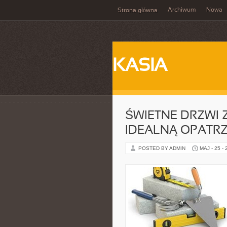
Archiwum
Nowa
Strona główna
KASIA
ŚWIETNE DRZWI 
IDEALNĄ OPATR
POSTED BY ADMIN
MAJ - 25 -