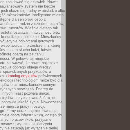
ien znajdować się człowiek. Nawet
 zaawansowany system nie będzie
 jeśli okaże się trudny w obsłudze albo
ęść mieszkańców. Inteligentne miasto
tępne dla seniorów, osób z
wnościami, rodzin z dziećmi, uczniów,
ców i turystów. Właśnie dlatego tak
rostota rozwiązań, intuicyjność oraz
a konsultacje społeczne. Mieszkańcy
być jedynie odbiorcami gotowych
z współtwórcami przestrzeni, z której
Gdy miasto słucha ludzi, łatwiej
lnotę opartą na zaufaniu i
ności. W połowie tej miejskiej
arto zauważyć, że nawet najlepsze
zebują dobrego obiegu wiedzy,
raz sprawdzonych przykładów, a
dzaju
katalog artykułów
poświęconych
 ekologii i technologiom może być dla
ządów oraz mieszkańców cennym
ktycznych rozwiązań. Dostęp do
 innych miast pozwala unikać
błędów i szybciej wdrażać to, co
e poprawia jakość życia. Nowoczesne
kże miejsca pracy i rozwoju
o. Firmy coraz chętniej inwestują
tnieje dobra infrastruktura, dostęp do
wanych pracowników, przyjazne
znesowe i wysoka jakość życia.
cy nie szukają już wyłącznie taniej