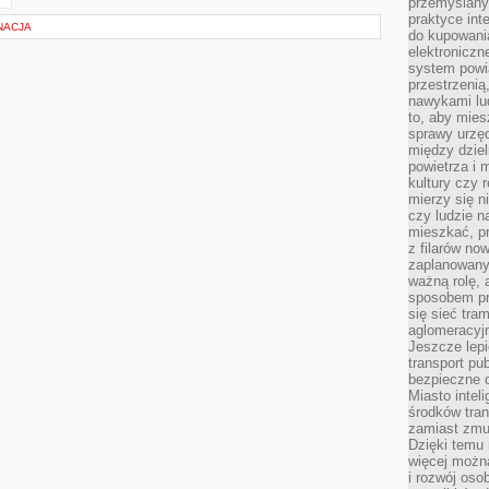
przemyślany
praktyce inte
NACJA
do kupowania
elektroniczn
system powi
przestrzenią
nawykami lu
to, aby mies
sprawy urzę
między dziel
powietrza i 
kultury czy 
mierzy się n
czy ludzie 
mieszkać, p
z filarów no
zaplanowany
ważną rolę, 
sposobem pr
się sieć tra
aglomeracyjn
Jeszcze lepi
transport pu
bezpieczne c
Miasto intel
środków tran
zamiast zmu
Dzięki temu 
więcej możn
i rozwój oso