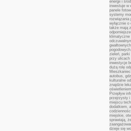
energii i śr
inwestuje w 
panele fotow
systemy moni
rozwiązania 
wyłącznie o
także mają z
odporniejsz
klimatyczne 
odczuwalnym
gwałtownych
pogodowych.
zieleń, park
przy ulicach
inwestycje 
dużą rolę od
Mieszkaniec 
autobus, gd
kulturalne o
znajdzie lek
oświetlenie
Przepływ inf
przejrzysty 
miejscu tec
dodatkiem, 
codzienności
miejskie, ot
sprawiają, ż
zaangażowani
dzieje się w