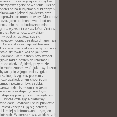
odowiska. Coraz więcej samorządów
energooszczędne oświetlenie uliczne,
oltaiczne na budynkach publicznych,
torowania jakości powietrza oraz
poprawiające retencję wody. Nie chodzi
 oszczędności finansowe, choć one
naczenie, ale o budowanie miasta
ego na wyzwania przyszłości. Zmiany
nie są teorią, lecz zjawiskiem
 w postaci upałów, suszy,
 opadów i coraz częstszych anomalii
 Dlatego dobrze zaprojektowana
i kieszonkowe, zielone dachy i drzewa
 stają się równie ważne jak nowe
budowlane. W miastach przyszłości
grywa także dostęp do informacji.
chce wiedzieć, kiedy przyjedzie
zie może zaparkować, jakie wydarzenia
dbywają się w jego okolicy, gdzie
arza lub jak zgłosić problem z
m czy uszkodzonym chodnikiem.
ormacji powinien być szybki,
i zrozumiały. To właśnie w takim
hnologia przestaje być modnym
a staje się praktycznym narzędziem
. Dobrze działające platformy
warte dane i cyfrowe usługi publiczne
e mieszkańcy czują się bardziej
 i lepiej poinformowani o tym, co
okół nich. W centrum wszystkich tych