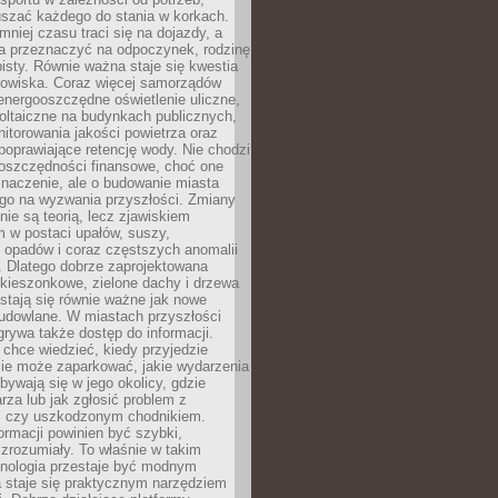
szać każdego do stania w korkach.
mniej czasu traci się na dojazdy, a
a przeznaczyć na odpoczynek, rodzinę
bisty. Równie ważna staje się kwestia
odowiska. Coraz więcej samorządów
energooszczędne oświetlenie uliczne,
oltaiczne na budynkach publicznych,
torowania jakości powietrza oraz
poprawiające retencję wody. Nie chodzi
 oszczędności finansowe, choć one
naczenie, ale o budowanie miasta
ego na wyzwania przyszłości. Zmiany
nie są teorią, lecz zjawiskiem
 w postaci upałów, suszy,
 opadów i coraz częstszych anomalii
 Dlatego dobrze zaprojektowana
i kieszonkowe, zielone dachy i drzewa
 stają się równie ważne jak nowe
budowlane. W miastach przyszłości
grywa także dostęp do informacji.
chce wiedzieć, kiedy przyjedzie
zie może zaparkować, jakie wydarzenia
dbywają się w jego okolicy, gdzie
arza lub jak zgłosić problem z
m czy uszkodzonym chodnikiem.
ormacji powinien być szybki,
i zrozumiały. To właśnie w takim
hnologia przestaje być modnym
a staje się praktycznym narzędziem