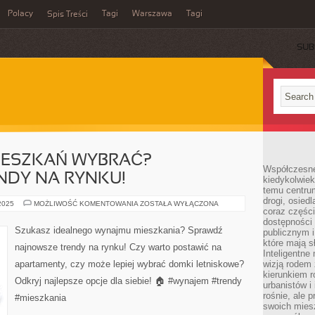
Polacy
Tagi
Warszawa
Tagi
Spis Treści
SUB
MIESZKAŃ WYBRAĆ?
Współczesne 
NDY NA RYNKU!
kiedykolwiek
temu centru
drogi, osiedl
JAKI
 2025
MOŻLIWOŚĆ KOMENTOWANIA
ZOSTAŁA WYŁĄCZONA
coraz części
WYNAJEM
MIESZKAŃ
dostępności u
WYBRAĆ?
Szukasz idealnego wynajmu mieszkania? Sprawdź
publicznym i
NAJNOWSZE
TRENDY
które mają 
najnowsze trendy na rynku! Czy warto postawić na
NA
Inteligentne 
RYNKU!
apartamenty, czy może lepiej wybrać domki letniskowe?
wizją rodem 
kierunkiem r
Odkryj najlepsze opcje dla siebie! 🏠 #wynajem #trendy
urbanistów i
rośnie, ale 
#mieszkania
swoich mies