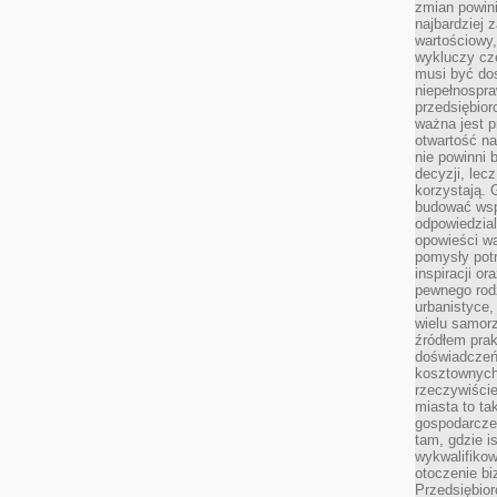
zmian powin
najbardziej
wartościowy,
wykluczy cz
musi być dos
niepełnospra
przedsiębior
ważna jest p
otwartość n
nie powinni 
decyzji, lec
korzystają. 
budować wspó
odpowiedzial
opowieści w
pomysły potr
inspiracji o
pewnego ro
urbanistyce,
wielu samor
źródłem pra
doświadczeń
kosztownych 
rzeczywiści
miasta to ta
gospodarczeg
tam, gdzie is
wykwalifiko
otoczenie bi
Przedsiębior