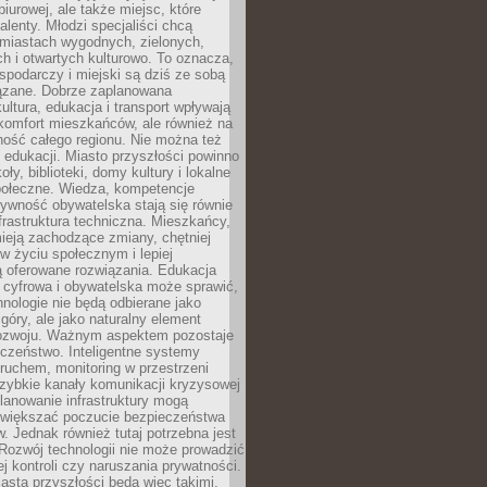
biurowej, ale także miejsc, które
talenty. Młodzi specjaliści chcą
miastach wygodnych, zielonych,
 i otwartych kulturowo. To oznacza,
spodarczy i miejski są dziś ze sobą
zane. Dobrze zaplanowana
kultura, edukacja i transport wpływają
 komfort mieszkańców, ale również na
ność całego regionu. Nie można też
edukacji. Miasto przyszłości powinno
ły, biblioteki, domy kultury i lokalne
społeczne. Wiedza, kompetencje
tywność obywatelska stają się równie
frastruktura techniczna. Mieszkańcy,
ieją zachodzące zmiany, chętniej
w życiu społecznym i lepiej
ą oferowane rozwiązania. Edukacja
 cyfrowa i obywatelska może sprawić,
nologie nie będą odbierane jako
góry, ale jako naturalny element
ozwoju. Ważnym aspektem pozostaje
czeństwo. Inteligentne systemy
ruchem, monitoring w przestrzeni
szybkie kanały komunikacji kryzysowej
lanowanie infrastruktury mogą
zwiększać poczucie bezpieczeństwa
 Jednak również tutaj potrzebna jest
Rozwój technologii nie może prowadzić
j kontroli czy naruszania prywatności.
asta przyszłości będą więc takimi,