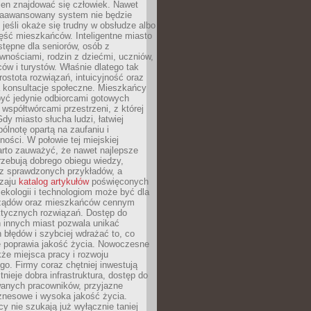
ien znajdować się człowiek. Nawet
 zaawansowany system nie będzie
 jeśli okaże się trudny w obsłudze albo
ęść mieszkańców. Inteligentne miasto
tępne dla seniorów, osób z
wnościami, rodzin z dziećmi, uczniów,
ców i turystów. Właśnie dlatego tak
rostota rozwiązań, intuicyjność oraz
a konsultacje społeczne. Mieszkańcy
być jedynie odbiorcami gotowych
z współtwórcami przestrzeni, z której
Gdy miasto słucha ludzi, łatwiej
lnotę opartą na zaufaniu i
ności. W połowie tej miejskiej
arto zauważyć, że nawet najlepsze
zebują dobrego obiegu wiedzy,
raz sprawdzonych przykładów, a
dzaju
katalog artykułów
poświęconych
 ekologii i technologiom może być dla
ządów oraz mieszkańców cennym
ktycznych rozwiązań. Dostęp do
 innych miast pozwala unikać
błędów i szybciej wdrażać to, co
e poprawia jakość życia. Nowoczesne
kże miejsca pracy i rozwoju
o. Firmy coraz chętniej inwestują
tnieje dobra infrastruktura, dostęp do
wanych pracowników, przyjazne
znesowe i wysoka jakość życia.
cy nie szukają już wyłącznie taniej