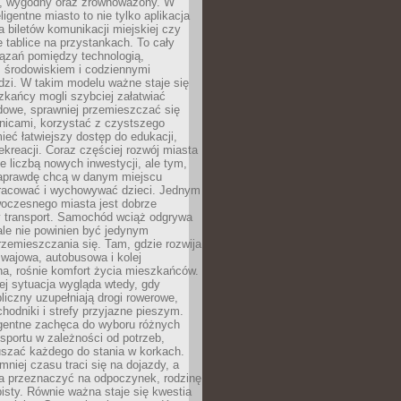
, wygodny oraz zrównoważony. W
ligentne miasto to nie tylko aplikacja
 biletów komunikacji miejskiej czy
e tablice na przystankach. To cały
ązań pomiędzy technologią,
, środowiskiem i codziennymi
dzi. W takim modelu ważne staje się
zkańcy mogli szybciej załatwiać
dowe, sprawniej przemieszczać się
nicami, korzystać z czystszego
mieć łatwiejszy dostęp do edukacji,
rekreacji. Coraz częściej rozwój miasta
ie liczbą nowych inwestycji, ale tym,
naprawdę chcą w danym miejscu
racować i wychowywać dzieci. Jednym
woczesnego miasta jest dobrze
 transport. Samochód wciąż odgrywa
ale nie powinien być jedynym
zemieszczania się. Tam, gdzie rozwija
mwajowa, autobusowa i kolej
a, rośnie komfort życia mieszkańców.
ej sytuacja wygląda wtedy, gdy
bliczny uzupełniają drogi rowerowe,
hodniki i strefy przyjazne pieszym.
igentne zachęca do wyboru różnych
sportu w zależności od potrzeb,
szać każdego do stania w korkach.
mniej czasu traci się na dojazdy, a
a przeznaczyć na odpoczynek, rodzinę
bisty. Równie ważna staje się kwestia