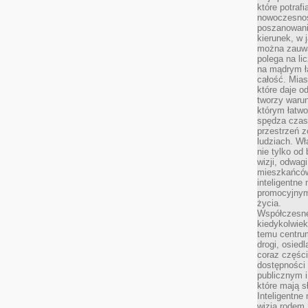
które potraf
nowoczesnoś
poszanowani
kierunek, w 
można zauważ
polega na lic
na mądrym ł
całość. Mias
które daje o
tworzy warun
którym łatwo
spędza czas,
przestrzeń z
ludziach. Wł
nie tylko od 
wizji, odwagi
mieszkańców.
inteligentne
promocyjnym
życia.
Współczesne 
kiedykolwiek
temu centru
drogi, osiedl
coraz części
dostępności u
publicznym i
które mają 
Inteligentne 
wizją rodem 