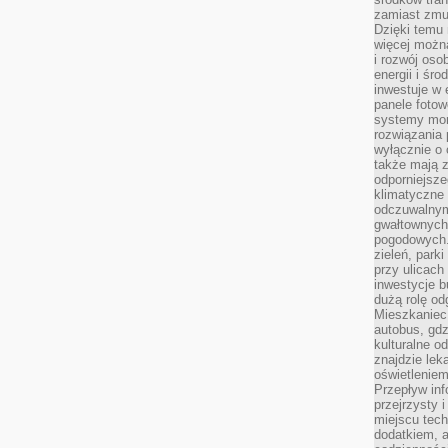
zamiast zmu
Dzięki temu 
więcej możn
i rozwój oso
energii i śr
inwestuje w 
panele fotow
systemy moni
rozwiązania 
wyłącznie o
także mają z
odporniejsz
klimatyczne 
odczuwalnym
gwałtownych
pogodowych.
zieleń, park
przy ulicach
inwestycje 
dużą rolę od
Mieszkaniec 
autobus, gd
kulturalne o
znajdzie lek
oświetlenie
Przepływ inf
przejrzysty 
miejscu tec
dodatkiem, 