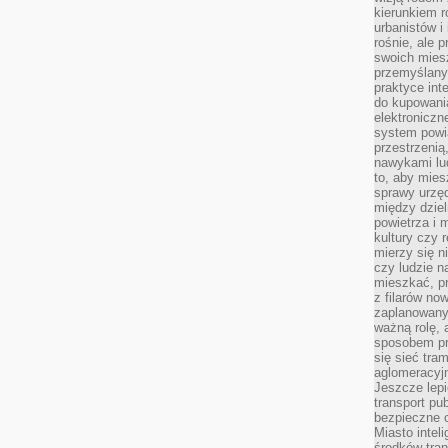
kierunkiem r
urbanistów i
rośnie, ale 
swoich mies
przemyślany
praktyce inte
do kupowania
elektroniczn
system powi
przestrzenią
nawykami lu
to, aby mies
sprawy urzę
między dziel
powietrza i 
kultury czy 
mierzy się n
czy ludzie 
mieszkać, p
z filarów no
zaplanowany
ważną rolę, 
sposobem pr
się sieć tra
aglomeracyjn
Jeszcze lepi
transport pu
bezpieczne c
Miasto intel
środków tran