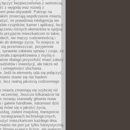
ią łączyć bezpieczeństwo z wolnością,
ć z wygodą oraz rozwój z
em praw obywateli. Patrząc na
jakim zmierzają współczesne miasta,
yć, że prawdziwa inteligencja nie
zbie czujników, kamer i aplikacji, lecz
ączeniu różnych elementów w spójną
to przyjazne mieszkańcom to takie,
ddech, nie męczy codziennością i
ki do dobrego życia. To miejsce, w
 się przemieszczać, przyjemnie
 sprawnie załatwia sprawy i czuje, że
ostała zaprojektowana z myślą o
aśnie dlatego przyszłość miast zależy
budżetów i inwestycji, ale także od
 i umiejętności słuchania
 Jeśli te elementy uda się połączyć,
 miasto stanie się nie hasłem
, lecz realną jakością codziennego
miasta zmieniają się szybciej niż
 wcześniej. Jeszcze kilkanaście lat
m rozwoju stanowiły głównie nowe
a i galerie handlowe, natomiast dziś
ej mówi się o jakości życia,
sług, zieleni miejskiej, transporcie
 rozwiązaniach technologicznych,
służyć mieszkańcom każdego dnia.
miasto nie jest już tylko futurystyczną
z filmów science fiction, ale realnym