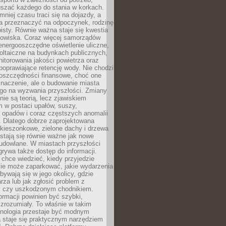
szać każdego do stania w korkach.
mniej czasu traci się na dojazdy, a
a przeznaczyć na odpoczynek, rodzinę
bisty. Równie ważna staje się kwestia
odowiska. Coraz więcej samorządów
energooszczędne oświetlenie uliczne,
oltaiczne na budynkach publicznych,
torowania jakości powietrza oraz
poprawiające retencję wody. Nie chodzi
 oszczędności finansowe, choć one
naczenie, ale o budowanie miasta
ego na wyzwania przyszłości. Zmiany
nie są teorią, lecz zjawiskiem
 w postaci upałów, suszy,
 opadów i coraz częstszych anomalii
 Dlatego dobrze zaprojektowana
i kieszonkowe, zielone dachy i drzewa
 stają się równie ważne jak nowe
budowlane. W miastach przyszłości
grywa także dostęp do informacji.
chce wiedzieć, kiedy przyjedzie
zie może zaparkować, jakie wydarzenia
dbywają się w jego okolicy, gdzie
arza lub jak zgłosić problem z
m czy uszkodzonym chodnikiem.
ormacji powinien być szybki,
i zrozumiały. To właśnie w takim
hnologia przestaje być modnym
a staje się praktycznym narzędziem