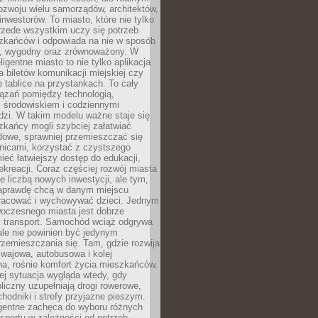
ozwoju wielu samorządów, architektów,
 inwestorów. To miasto, które nie tylko
przede wszystkim uczy się potrzeb
zkańców i odpowiada na nie w sposób
, wygodny oraz zrównoważony. W
ligentne miasto to nie tylko aplikacja
 biletów komunikacji miejskiej czy
e tablice na przystankach. To cały
ązań pomiędzy technologią,
, środowiskiem i codziennymi
dzi. W takim modelu ważne staje się
zkańcy mogli szybciej załatwiać
dowe, sprawniej przemieszczać się
nicami, korzystać z czystszego
mieć łatwiejszy dostęp do edukacji,
rekreacji. Coraz częściej rozwój miasta
ie liczbą nowych inwestycji, ale tym,
naprawdę chcą w danym miejscu
racować i wychowywać dzieci. Jednym
woczesnego miasta jest dobrze
 transport. Samochód wciąż odgrywa
ale nie powinien być jedynym
zemieszczania się. Tam, gdzie rozwija
mwajowa, autobusowa i kolej
a, rośnie komfort życia mieszkańców.
ej sytuacja wygląda wtedy, gdy
bliczny uzupełniają drogi rowerowe,
hodniki i strefy przyjazne pieszym.
igentne zachęca do wyboru różnych
sportu w zależności od potrzeb,