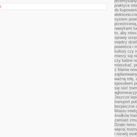
przemyślany
praktyce inte
E
do kupowania
elektroniczn
system powi
przestrzenią
nawykami lu
to, aby mies
sprawy urzę
między dziel
powietrza i 
kultury czy 
mierzy się n
czy ludzie 
mieszkać, p
z filarów no
zaplanowany
ważną rolę, 
sposobem pr
się sieć tra
aglomeracyjn
Jeszcze lepi
transport pu
bezpieczne c
Miasto intel
środków tran
zamiast zmu
Dzięki temu 
więcej możn
i rozwój oso