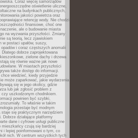
odowiska. Coraz więcej samorządów
energooszczędne oświetlenie uliczne,
oltaiczne na budynkach publicznych,
torowania jakości powietrza oraz
poprawiające retencję wody. Nie chodzi
 oszczędności finansowe, choć one
naczenie, ale o budowanie miasta
ego na wyzwania przyszłości. Zmiany
nie są teorią, lecz zjawiskiem
 w postaci upałów, suszy,
 opadów i coraz częstszych anomalii
 Dlatego dobrze zaprojektowana
i kieszonkowe, zielone dachy i drzewa
 stają się równie ważne jak nowe
budowlane. W miastach przyszłości
grywa także dostęp do informacji.
chce wiedzieć, kiedy przyjedzie
zie może zaparkować, jakie wydarzenia
dbywają się w jego okolicy, gdzie
arza lub jak zgłosić problem z
m czy uszkodzonym chodnikiem.
ormacji powinien być szybki,
i zrozumiały. To właśnie w takim
hnologia przestaje być modnym
a staje się praktycznym narzędziem
. Dobrze działające platformy
warte dane i cyfrowe usługi publiczne
e mieszkańcy czują się bardziej
 i lepiej poinformowani o tym, co
okół nich. W centrum wszystkich tych