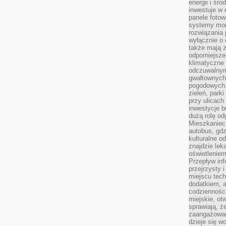
energii i śr
inwestuje w 
panele fotow
systemy moni
rozwiązania 
wyłącznie o
także mają z
odporniejsz
klimatyczne 
odczuwalnym
gwałtownych
pogodowych.
zieleń, park
przy ulicach
inwestycje 
dużą rolę od
Mieszkaniec 
autobus, gd
kulturalne o
znajdzie lek
oświetlenie
Przepływ inf
przejrzysty 
miejscu tec
dodatkiem, 
codzienności
miejskie, ot
sprawiają, ż
zaangażowani
dzieje się w