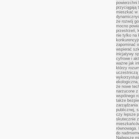
powierzchni 
przyciągają 
mieszkać w 
dynamicznych
że rozwój go
mocno powią
przestrzeń, 
nie tylko na
konkurencyj
zapominać o 
wspierać szko
inicjatywy 
cyfrowe i ak
ważne jak in
którzy rozum
uczestniczą 
wykorzystuj
ekologiczna,
że nowe tech
narzucone z 
wspólnego r
także bezpie
zarządzania 
publicznej, 
czy lepsze p
skutecznie 
mieszkańców.
równowaga. 
do nadmierne
Najlepsze mi