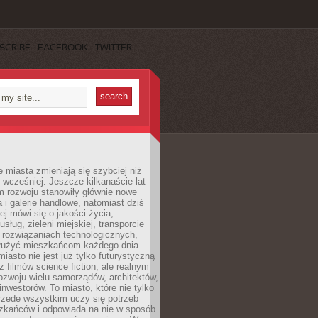
SCRIBE
FACEBOOK
TWITTER
miasta zmieniają się szybciej niż
 wcześniej. Jeszcze kilkanaście lat
m rozwoju stanowiły głównie nowe
a i galerie handlowe, natomiast dziś
ej mówi się o jakości życia,
sług, zieleni miejskiej, transporcie
 rozwiązaniach technologicznych,
służyć mieszkańcom każdego dnia.
miasto nie jest już tylko futurystyczną
z filmów science fiction, ale realnym
ozwoju wielu samorządów, architektów,
 inwestorów. To miasto, które nie tylko
przede wszystkim uczy się potrzeb
zkańców i odpowiada na nie w sposób