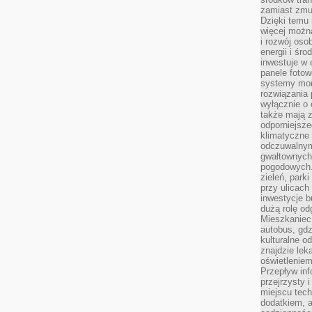
zamiast zmu
Dzięki temu 
więcej możn
i rozwój oso
energii i śr
inwestuje w 
panele fotow
systemy moni
rozwiązania 
wyłącznie o
także mają z
odporniejsz
klimatyczne 
odczuwalnym
gwałtownych
pogodowych.
zieleń, park
przy ulicach
inwestycje 
dużą rolę od
Mieszkaniec 
autobus, gd
kulturalne o
znajdzie lek
oświetlenie
Przepływ inf
przejrzysty 
miejscu tec
dodatkiem, 