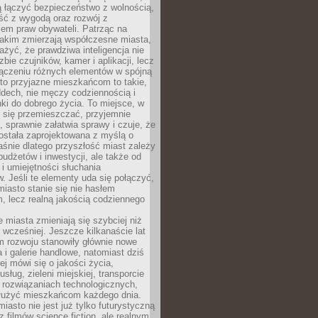
ią łączyć bezpieczeństwo z wolnością,
ć z wygodą oraz rozwój z
em praw obywateli. Patrząc na
jakim zmierzają współczesne miasta,
yć, że prawdziwa inteligencja nie
zbie czujników, kamer i aplikacji, lecz
ączeniu różnych elementów w spójną
to przyjazne mieszkańcom to takie,
ddech, nie męczy codziennością i
ki do dobrego życia. To miejsce, w
 się przemieszczać, przyjemnie
 sprawnie załatwia sprawy i czuje, że
ostała zaprojektowana z myślą o
aśnie dlatego przyszłość miast zależy
budżetów i inwestycji, ale także od
 i umiejętności słuchania
 Jeśli te elementy uda się połączyć,
 miasto stanie się nie hasłem
, lecz realną jakością codziennego
miasta zmieniają się szybciej niż
 wcześniej. Jeszcze kilkanaście lat
m rozwoju stanowiły głównie nowe
a i galerie handlowe, natomiast dziś
ej mówi się o jakości życia,
sług, zieleni miejskiej, transporcie
 rozwiązaniach technologicznych,
służyć mieszkańcom każdego dnia.
miasto nie jest już tylko futurystyczną
z filmów science fiction, ale realnym