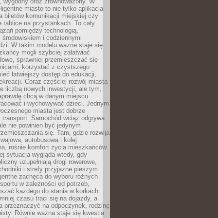
, wygodny oraz zrównoważony. W
ligentne miasto to nie tylko aplikacja
 biletów komunikacji miejskiej czy
e tablice na przystankach. To cały
ązań pomiędzy technologią,
, środowiskiem i codziennymi
dzi. W takim modelu ważne staje się
zkańcy mogli szybciej załatwiać
dowe, sprawniej przemieszczać się
nicami, korzystać z czystszego
mieć łatwiejszy dostęp do edukacji,
rekreacji. Coraz częściej rozwój miasta
ie liczbą nowych inwestycji, ale tym,
naprawdę chcą w danym miejscu
racować i wychowywać dzieci. Jednym
woczesnego miasta jest dobrze
 transport. Samochód wciąż odgrywa
ale nie powinien być jedynym
zemieszczania się. Tam, gdzie rozwija
mwajowa, autobusowa i kolej
a, rośnie komfort życia mieszkańców.
ej sytuacja wygląda wtedy, gdy
bliczny uzupełniają drogi rowerowe,
hodniki i strefy przyjazne pieszym.
igentne zachęca do wyboru różnych
sportu w zależności od potrzeb,
szać każdego do stania w korkach.
mniej czasu traci się na dojazdy, a
a przeznaczyć na odpoczynek, rodzinę
bisty. Równie ważna staje się kwestia