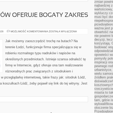
zmian powin
najbardziej
wartościowy,
wykluczy cz
LÓW OFERUJE BOGATY ZAKRES
musi być dos
niepełnospra
przedsiębior
ważna jest p
SIŁOWNIA
026
MOŻLIWOŚĆ KOMENTOWANIA
ZOSTAŁA WYŁĄCZONA
otwartość n
TEOFILÓW
nie powinni 
OFERUJE
decyzji, lec
BOGATY
Jak możemy zaoszczędzić trochę na butach? Na
ZAKRES
korzystają. 
ZAJĘĆ
terenie Łodzi, funkcjonuje firma specjalizująca się w
budować wspó
odpowiedzial
robieniu rozmaitego typu nadruków i napisów na
opowieści w
pomysły potr
określonych przedmiotach. Istnieje szansa odnaleźć tę
inspiracji o
firmę w Internecie, gdyż oferuje ona tam realizowanie
pewnego ro
urbanistyce,
różnorodnych prac związanych z sitodrukiem i
wielu samor
 przeglądarkę internetową, takie frazy jak: sitodruk Łódź,
źródłem pra
doświadczeń
 koszulkach Łódź, żeby pojawił się link do tej witryny. Jest
kosztownych 
rzeczywiści
miasta to ta
gospodarczeg
tam, gdzie is
wykwalifiko
otoczenie bi
Przedsiębior