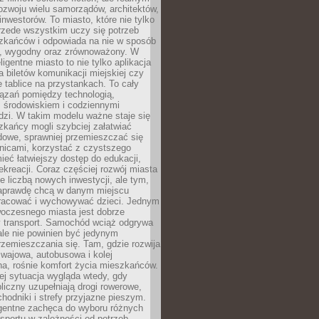
ozwoju wielu samorządów, architektów,
 inwestorów. To miasto, które nie tylko
przede wszystkim uczy się potrzeb
zkańców i odpowiada na nie w sposób
, wygodny oraz zrównoważony. W
ligentne miasto to nie tylko aplikacja
 biletów komunikacji miejskiej czy
e tablice na przystankach. To cały
ązań pomiędzy technologią,
, środowiskiem i codziennymi
dzi. W takim modelu ważne staje się
zkańcy mogli szybciej załatwiać
dowe, sprawniej przemieszczać się
nicami, korzystać z czystszego
mieć łatwiejszy dostęp do edukacji,
rekreacji. Coraz częściej rozwój miasta
ie liczbą nowych inwestycji, ale tym,
naprawdę chcą w danym miejscu
racować i wychowywać dzieci. Jednym
woczesnego miasta jest dobrze
 transport. Samochód wciąż odgrywa
ale nie powinien być jedynym
zemieszczania się. Tam, gdzie rozwija
mwajowa, autobusowa i kolej
a, rośnie komfort życia mieszkańców.
ej sytuacja wygląda wtedy, gdy
bliczny uzupełniają drogi rowerowe,
hodniki i strefy przyjazne pieszym.
igentne zachęca do wyboru różnych
sportu w zależności od potrzeb,