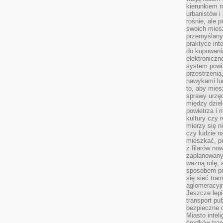
kierunkiem r
urbanistów i
rośnie, ale 
swoich mies
przemyślany
praktyce inte
do kupowania
elektroniczn
system powi
przestrzenią
nawykami lu
to, aby mies
sprawy urzę
między dziel
powietrza i 
kultury czy 
mierzy się n
czy ludzie 
mieszkać, p
z filarów no
zaplanowany
ważną rolę, 
sposobem pr
się sieć tra
aglomeracyjn
Jeszcze lepi
transport pu
bezpieczne c
Miasto intel
środków tran