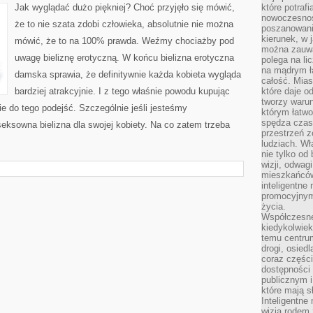
DBAĆ
Jak wyglądać dużo piękniej? Choć przyjęło się mówić,
które potraf
O
nowoczesnoś
SWÓJ
że to nie szata zdobi człowieka, absolutnie nie można
STYL?
poszanowani
kierunek, w 
mówić, że to na 100% prawda. Weźmy chociażby pod
można zauważ
uwagę bieliznę erotyczną. W końcu bielizna erotyczna
polega na lic
na mądrym ł
damska sprawia, że definitywnie każda kobieta wygląda
całość. Mias
bardziej atrakcyjnie. I z tego właśnie powodu kupując
które daje o
tworzy warun
ie do tego podejść. Szczególnie jeśli jesteśmy
którym łatwo
spędza czas,
eksowna bielizna dla swojej kobiety. Na co zatem trzeba
przestrzeń z
ludziach. Wł
nie tylko od 
wizji, odwagi
mieszkańców.
inteligentne
promocyjnym
życia.
Współczesne 
kiedykolwiek
temu centru
drogi, osiedl
coraz części
dostępności u
publicznym i
które mają 
Inteligentne 
wizją rodem 