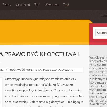
Polacy
Tagi
Warszawa
Tagi
Spis Treści
SUB
A PRAWO BYĆ KŁOPOTLIWA I
Współczesne 
A
kiedykolwiek
temu centru
drogi, osiedl
KAŻDA
026
MOŻLIWOŚĆ KOMENTOWANIA
ZOSTAŁA WYŁĄCZONA
coraz części
PRACA
MA
dostępności u
PRAWO
Urządzając innowacyjne miejsce zamieszkania czy
publicznym i
BYĆ
które mają 
KŁOPOTLIWA
przeprowadzając remont, największą Nie zawsze
I
Inteligentne 
CIĘŻKA.
wizją rodem 
kwestia zakupu okrycia jest jasna. Czasem zdarza się,
UJAWNIA
kierunkiem r
że odzież robocza wrocław muszą zagwarantować sobie
urbanistów i
rośnie, ale 
sami pracownicy. Jak można się domyśleć – nie będą to
swoich mies