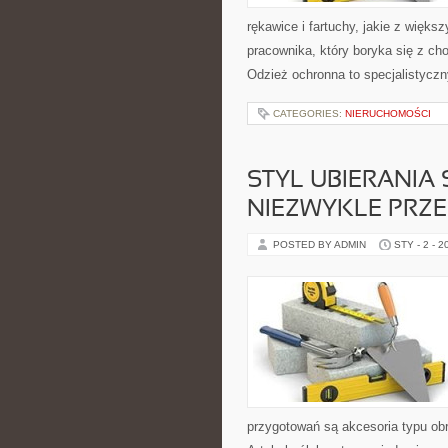
rękawice i fartuchy, jakie z więk
pracownika, który boryka się z ch
Odzież ochronna to specjalistyczn
CATEGORIES:
NIERUCHOMOŚCI
STYL UBIERANIA 
NIEZWYKLE PRZ
POSTED BY ADMIN
STY - 2 - 2
przygotowań są akcesoria typu obr