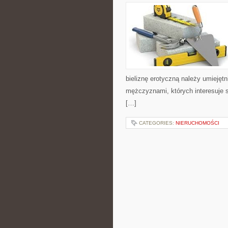
bieliznę erotyczną należy umiejętn
mężczyznami, których interesuje s
[…]
CATEGORIES:
NIERUCHOMOŚCI