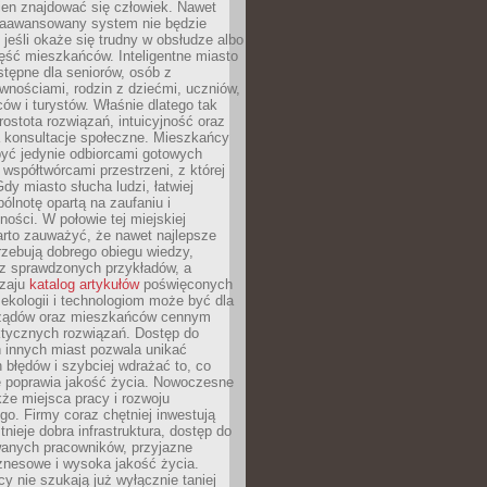
ien znajdować się człowiek. Nawet
 zaawansowany system nie będzie
 jeśli okaże się trudny w obsłudze albo
ęść mieszkańców. Inteligentne miasto
tępne dla seniorów, osób z
wnościami, rodzin z dziećmi, uczniów,
ców i turystów. Właśnie dlatego tak
rostota rozwiązań, intuicyjność oraz
a konsultacje społeczne. Mieszkańcy
być jedynie odbiorcami gotowych
z współtwórcami przestrzeni, z której
Gdy miasto słucha ludzi, łatwiej
lnotę opartą na zaufaniu i
ności. W połowie tej miejskiej
arto zauważyć, że nawet najlepsze
zebują dobrego obiegu wiedzy,
raz sprawdzonych przykładów, a
dzaju
katalog artykułów
poświęconych
 ekologii i technologiom może być dla
ządów oraz mieszkańców cennym
ktycznych rozwiązań. Dostęp do
 innych miast pozwala unikać
błędów i szybciej wdrażać to, co
e poprawia jakość życia. Nowoczesne
kże miejsca pracy i rozwoju
o. Firmy coraz chętniej inwestują
tnieje dobra infrastruktura, dostęp do
wanych pracowników, przyjazne
znesowe i wysoka jakość życia.
cy nie szukają już wyłącznie taniej