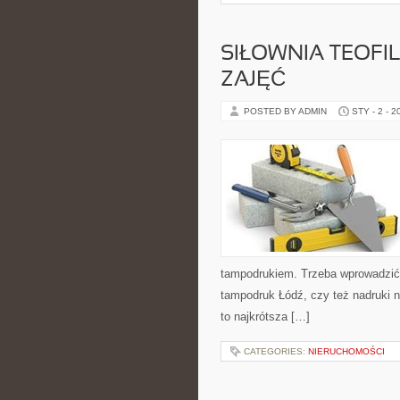
SIŁOWNIA TEOFI
ZAJĘĆ
POSTED BY ADMIN
STY - 2 - 2
tampodrukiem. Trzeba wprowadzić w
tampodruk Łódź, czy też nadruki na
to najkrótsza […]
CATEGORIES:
NIERUCHOMOŚCI