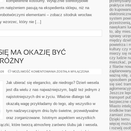
kompetentne kostiumy. Wyłącznie stereotypowe
przemyślany
praktyce inte
szym natężeniem pasują na ekspedienta sklepu, niż na
do kupowania
elektroniczn
orobotwórczymi elementami – zobacz sitodruk wrocław.
system powi
y wzorzec, który nie […]
przestrzenią
nawykami lu
to, aby mies
sprawy urzę
między dziel
powietrza i 
kultury czy 
SIĘ MA OKAZJĘ BYĆ
mierzy się n
czy ludzie 
ERÓŻNY
mieszkać, p
z filarów no
zaplanowany
STYL
026
MOŻLIWOŚĆ KOMENTOWANIA
ZOSTAŁA WYŁĄCZONA
UBIERANIA
ważną rolę, 
SIĘ
sposobem pr
MA
Jak ubierać się elegancko, ale niedrogo? Dzień wesela
się sieć tra
OKAZJĘ
BYĆ
aglomeracyjn
jest dla wielu z nas najważniejszym, bądź też jednym z
NIEZWYKLE
Jeszcze lepi
PRZERÓŻNY
najistotniejszych dni w życiu. Właśnie dlatego tak
transport pu
bezpieczne c
okazałą wagę przykładamy do tego, aby wszystko w
Miasto intel
środków tran
tym nadzwyczajnym dniu było świetne, przewidywalne
zamiast zmu
oraz zorganizowane. Istotnym aspektem wszystkich
Dzięki temu 
więcej możn
ączki, które tworzą atmosferę zarówno ślubu jak i wesela.
i rozwój oso