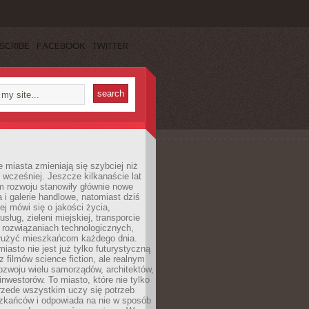
SCRIBE
FACEBOOK
TWITTER
miasta zmieniają się szybciej niż
 wcześniej. Jeszcze kilkanaście lat
m rozwoju stanowiły głównie nowe
a i galerie handlowe, natomiast dziś
ej mówi się o jakości życia,
sług, zieleni miejskiej, transporcie
 rozwiązaniach technologicznych,
służyć mieszkańcom każdego dnia.
miasto nie jest już tylko futurystyczną
z filmów science fiction, ale realnym
ozwoju wielu samorządów, architektów,
 inwestorów. To miasto, które nie tylko
przede wszystkim uczy się potrzeb
zkańców i odpowiada na nie w sposób