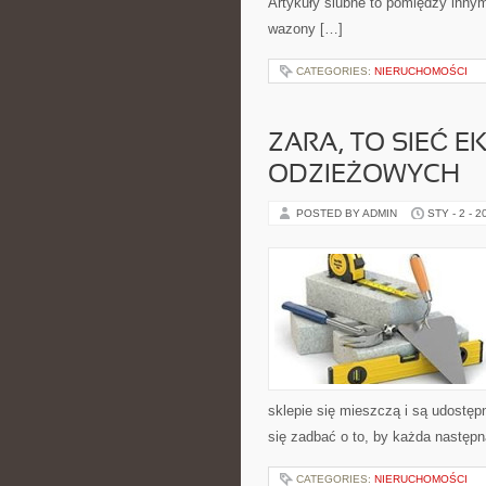
Artykuły ślubne to pomiędzy innym
wazony […]
CATEGORIES:
NIERUCHOMOŚCI
ZARA, TO SIEĆ
ODZIEŻOWYCH
POSTED BY ADMIN
STY - 2 - 2
sklepie się mieszczą i są udostępn
się zadbać o to, by każda następn
CATEGORIES:
NIERUCHOMOŚCI