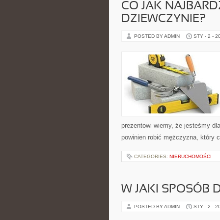
CO JAK NAJBARD
DZIEWCZYNIE?
POSTED BY ADMIN
STY - 2 - 2
prezentowi wiemy, że jesteśmy dl
powinien robić mężczyzna, który c
CATEGORIES:
NIERUCHOMOŚCI
W JAKI SPOSÓB 
POSTED BY ADMIN
STY - 2 - 2