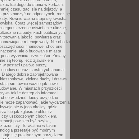
szać każdego do stania w korkach.
mniej czasu traci się na dojazdy, a
a przeznaczyć na odpoczynek, rodzinę
bisty. Równie ważna staje się kwestia
odowiska. Coraz więcej samorządów
energooszczędne oświetlenie uliczne,
oltaiczne na budynkach publicznych,
torowania jakości powietrza oraz
poprawiające retencję wody. Nie chodzi
 oszczędności finansowe, choć one
naczenie, ale o budowanie miasta
ego na wyzwania przyszłości. Zmiany
nie są teorią, lecz zjawiskiem
 w postaci upałów, suszy,
 opadów i coraz częstszych anomalii
 Dlatego dobrze zaprojektowana
i kieszonkowe, zielone dachy i drzewa
 stają się równie ważne jak nowe
budowlane. W miastach przyszłości
grywa także dostęp do informacji.
chce wiedzieć, kiedy przyjedzie
zie może zaparkować, jakie wydarzenia
dbywają się w jego okolicy, gdzie
arza lub jak zgłosić problem z
m czy uszkodzonym chodnikiem.
ormacji powinien być szybki,
i zrozumiały. To właśnie w takim
hnologia przestaje być modnym
a staje się praktycznym narzędziem