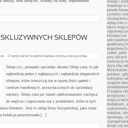
i obrusy, inne obrączki, ozdoby na stoły, odpowiednie
energii i śr
inwestuje w 
panele fotow
systemy moni
rozwiązania 
wyłącznie o
także mają z
odporniejsz
klimatyczne 
 EKSKLUZYWNYCH SKLEPÓW
odczuwalnym
gwałtownych
pogodowych.
zieleń, park
ZARA,
026
MOŻLIWOŚĆ KOMENTOWANIA
ZOSTAŁA WYŁĄCZONA
przy ulicach
TO
inwestycje 
SIEĆ
dużą rolę od
EKSKLUZYWNYCH
Sklep ccc, prowadzi sprzedaż obuwia Sklep zara, to jak
SKLEPÓW
Mieszkaniec 
ODZIEŻOWYCH
najbardziej jeden z najlepszych i najbardziej eleganckich
autobus, gd
kulturalne o
sklepów, które mieszczą się w sporej ilości galerii i
znajdzie lek
oświetlenie
centrum handlowych, przeznaczonych do sprzedaży
Przepływ inf
odzieży. Sklep zara już nawet udekorowaniem zachęca
przejrzysty 
miejscu tec
do wejścia i zapoznania się z produktami, które w tym
dodatkiem, 
iane klientom. Jest to sklep firmy hiszpańskiej, jaka stara
codzienności
miejskie, ot
a kolekcja prezentowała […]
sprawiają, ż
zaangażowani
dzieje się w