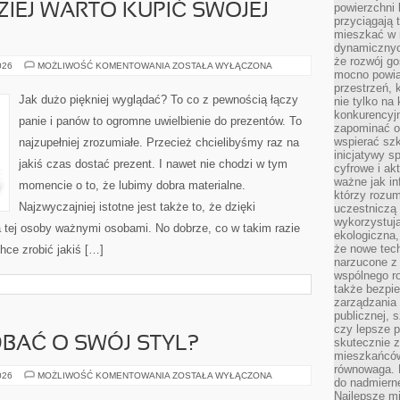
powierzchni 
ZIEJ WARTO KUPIĆ SWOJEJ
przyciągają 
mieszkać w 
dynamicznych
że rozwój go
CO
026
MOŻLIWOŚĆ KOMENTOWANIA
ZOSTAŁA WYŁĄCZONA
mocno powią
JAK
NAJBARDZIEJ
przestrzeń, 
WARTO
Jak dużo piękniej wyglądać? To co z pewnością łączy
nie tylko na
KUPIĆ
konkurencyj
SWOJEJ
panie i panów to ogromne uwielbienie do prezentów. To
DZIEWCZYNIE?
zapominać o 
wspierać szko
najzupełniej zrozumiałe. Przecież chcielibyśmy raz na
inicjatywy 
jakiś czas dostać prezent. I nawet nie chodzi w tym
cyfrowe i ak
ważne jak in
momencie o to, że lubimy dobra materialne.
którzy rozum
Najzwyczajniej istotne jest także to, że dzięki
uczestniczą 
wykorzystuj
a tej osoby ważnymi osobami. No dobrze, co w takim razie
ekologiczna,
że nowe tech
hce zrobić jakiś […]
narzucone z 
wspólnego r
także bezpie
zarządzania 
publicznej, 
czy lepsze p
DBAĆ O SWÓJ STYL?
skutecznie 
mieszkańców.
równowaga. 
W
026
MOŻLIWOŚĆ KOMENTOWANIA
ZOSTAŁA WYŁĄCZONA
do nadmierne
JAKI
SPOSÓB
Najlepsze mi