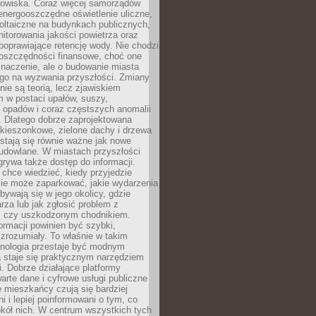
odowiska. Coraz więcej samorządów
energooszczędne oświetlenie uliczne,
oltaiczne na budynkach publicznych,
torowania jakości powietrza oraz
poprawiające retencję wody. Nie chodzi
 oszczędności finansowe, choć one
naczenie, ale o budowanie miasta
ego na wyzwania przyszłości. Zmiany
nie są teorią, lecz zjawiskiem
 w postaci upałów, suszy,
 opadów i coraz częstszych anomalii
 Dlatego dobrze zaprojektowana
i kieszonkowe, zielone dachy i drzewa
 stają się równie ważne jak nowe
budowlane. W miastach przyszłości
grywa także dostęp do informacji.
chce wiedzieć, kiedy przyjedzie
zie może zaparkować, jakie wydarzenia
dbywają się w jego okolicy, gdzie
arza lub jak zgłosić problem z
m czy uszkodzonym chodnikiem.
ormacji powinien być szybki,
i zrozumiały. To właśnie w takim
hnologia przestaje być modnym
a staje się praktycznym narzędziem
. Dobrze działające platformy
warte dane i cyfrowe usługi publiczne
e mieszkańcy czują się bardziej
 i lepiej poinformowani o tym, co
okół nich. W centrum wszystkich tych