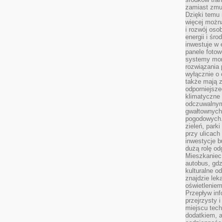
zamiast zmu
Dzięki temu 
więcej możn
i rozwój oso
energii i śr
inwestuje w 
panele fotow
systemy moni
rozwiązania 
wyłącznie o
także mają z
odporniejsz
klimatyczne 
odczuwalnym
gwałtownych
pogodowych.
zieleń, park
przy ulicach
inwestycje 
dużą rolę od
Mieszkaniec 
autobus, gd
kulturalne o
znajdzie lek
oświetlenie
Przepływ inf
przejrzysty 
miejscu tec
dodatkiem, 