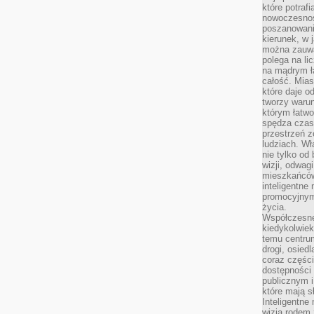
które potraf
nowoczesnoś
poszanowani
kierunek, w 
można zauważ
polega na lic
na mądrym ł
całość. Mias
które daje o
tworzy warun
którym łatwo
spędza czas,
przestrzeń z
ludziach. Wł
nie tylko od 
wizji, odwagi
mieszkańców.
inteligentne
promocyjnym
życia.
Współczesne 
kiedykolwiek
temu centru
drogi, osiedl
coraz części
dostępności u
publicznym i
które mają 
Inteligentne 
wizją rodem 