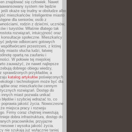
ien znajdować się człowiek. Nawet
 zaawansowany system nie będzie
 jeśli okaże się trudny w obsłudze albo
ęść mieszkańców. Inteligentne miasto
tępne dla seniorów, osób z
wnościami, rodzin z dziećmi, uczniów,
ców i turystów. Właśnie dlatego tak
rostota rozwiązań, intuicyjność oraz
a konsultacje społeczne. Mieszkańcy
być jedynie odbiorcami gotowych
z współtwórcami przestrzeni, z której
Gdy miasto słucha ludzi, łatwiej
lnotę opartą na zaufaniu i
ności. W połowie tej miejskiej
arto zauważyć, że nawet najlepsze
zebują dobrego obiegu wiedzy,
raz sprawdzonych przykładów, a
dzaju
katalog artykułów
poświęconych
 ekologii i technologiom może być dla
ządów oraz mieszkańców cennym
ktycznych rozwiązań. Dostęp do
 innych miast pozwala unikać
błędów i szybciej wdrażać to, co
e poprawia jakość życia. Nowoczesne
kże miejsca pracy i rozwoju
o. Firmy coraz chętniej inwestują
tnieje dobra infrastruktura, dostęp do
wanych pracowników, przyjazne
znesowe i wysoka jakość życia.
cy nie szukają już wyłącznie taniej