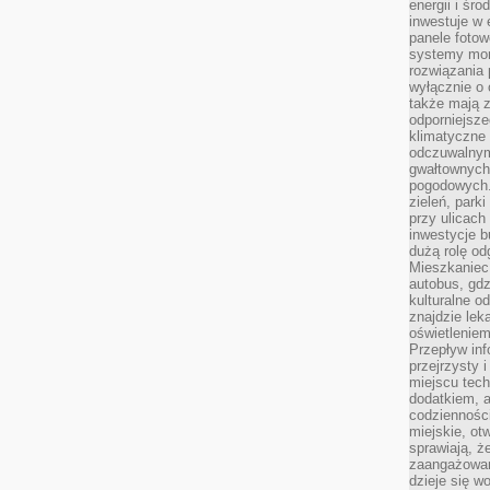
energii i śr
inwestuje w 
panele fotow
systemy moni
rozwiązania 
wyłącznie o
także mają z
odporniejsz
klimatyczne 
odczuwalnym
gwałtownych
pogodowych.
zieleń, park
przy ulicach
inwestycje 
dużą rolę od
Mieszkaniec 
autobus, gd
kulturalne o
znajdzie lek
oświetlenie
Przepływ inf
przejrzysty 
miejscu tec
dodatkiem, 
codzienności
miejskie, ot
sprawiają, ż
zaangażowani
dzieje się w