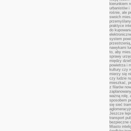
kierunkiem r
urbanistów i
rośnie, ale 
swoich mies
przemyślany
praktyce inte
do kupowania
elektroniczn
system powi
przestrzenią
nawykami lu
to, aby mies
sprawy urzę
między dziel
powietrza i 
kultury czy 
mierzy się n
czy ludzie 
mieszkać, p
z filarów no
zaplanowany
ważną rolę, 
sposobem pr
się sieć tra
aglomeracyjn
Jeszcze lepi
transport pu
bezpieczne c
Miasto intel
środków tran