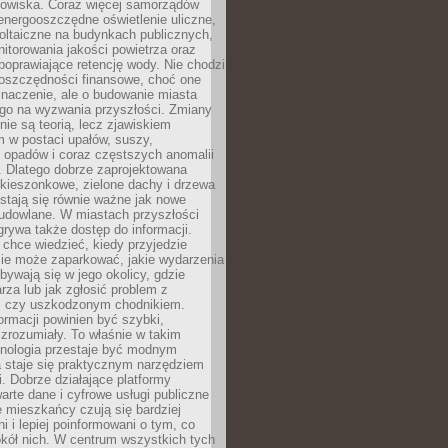
odowiska. Coraz więcej samorządów
energooszczędne oświetlenie uliczne,
oltaiczne na budynkach publicznych,
torowania jakości powietrza oraz
poprawiające retencję wody. Nie chodzi
 oszczędności finansowe, choć one
naczenie, ale o budowanie miasta
ego na wyzwania przyszłości. Zmiany
nie są teorią, lecz zjawiskiem
 w postaci upałów, suszy,
 opadów i coraz częstszych anomalii
 Dlatego dobrze zaprojektowana
i kieszonkowe, zielone dachy i drzewa
 stają się równie ważne jak nowe
budowlane. W miastach przyszłości
grywa także dostęp do informacji.
chce wiedzieć, kiedy przyjedzie
zie może zaparkować, jakie wydarzenia
dbywają się w jego okolicy, gdzie
arza lub jak zgłosić problem z
m czy uszkodzonym chodnikiem.
ormacji powinien być szybki,
i zrozumiały. To właśnie w takim
hnologia przestaje być modnym
a staje się praktycznym narzędziem
. Dobrze działające platformy
warte dane i cyfrowe usługi publiczne
e mieszkańcy czują się bardziej
 i lepiej poinformowani o tym, co
okół nich. W centrum wszystkich tych