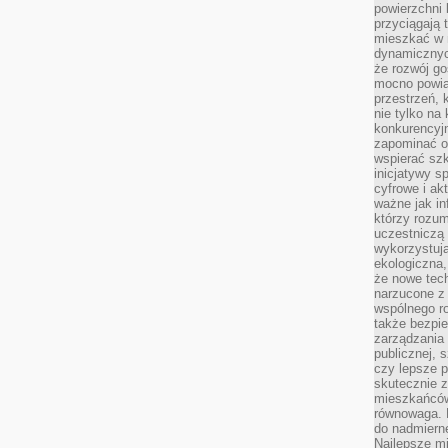
powierzchni 
przyciągają 
mieszkać w 
dynamicznych
że rozwój go
mocno powią
przestrzeń, 
nie tylko na
konkurencyj
zapominać o 
wspierać szko
inicjatywy 
cyfrowe i ak
ważne jak in
którzy rozum
uczestniczą 
wykorzystuj
ekologiczna,
że nowe tech
narzucone z 
wspólnego r
także bezpie
zarządzania 
publicznej, 
czy lepsze p
skutecznie 
mieszkańców.
równowaga. 
do nadmierne
Najlepsze mi