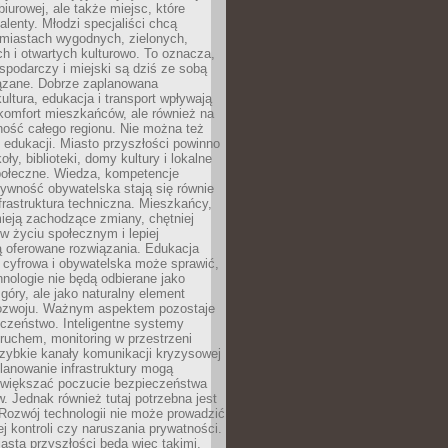
biurowej, ale także miejsc, które
talenty. Młodzi specjaliści chcą
miastach wygodnych, zielonych,
 i otwartych kulturowo. To oznacza,
spodarczy i miejski są dziś ze sobą
zane. Dobrze zaplanowana
kultura, edukacja i transport wpływają
 komfort mieszkańców, ale również na
ność całego regionu. Nie można też
edukacji. Miasto przyszłości powinno
ły, biblioteki, domy kultury i lokalne
społeczne. Wiedza, kompetencje
tywność obywatelska stają się równie
frastruktura techniczna. Mieszkańcy,
ieją zachodzące zmiany, chętniej
w życiu społecznym i lepiej
ą oferowane rozwiązania. Edukacja
 cyfrowa i obywatelska może sprawić,
nologie nie będą odbierane jako
góry, ale jako naturalny element
ozwoju. Ważnym aspektem pozostaje
czeństwo. Inteligentne systemy
ruchem, monitoring w przestrzeni
szybkie kanały komunikacji kryzysowej
lanowanie infrastruktury mogą
zwiększać poczucie bezpieczeństwa
 Jednak również tutaj potrzebna jest
Rozwój technologii nie może prowadzić
j kontroli czy naruszania prywatności.
asta przyszłości będą więc takimi,