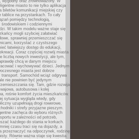
, wygodny oraz zrównoważony. W
ligentne miasto to nie tylko aplikacja
 biletów komunikacji miejskiej czy
e tablice na przystankach. To cały
ązań pomiędzy technologią,
, środowiskiem i codziennymi
dzi. W takim modelu ważne staje się
zkańcy mogli szybciej załatwiać
dowe, sprawniej przemieszczać się
nicami, korzystać z czystszego
mieć łatwiejszy dostęp do edukacji,
rekreacji. Coraz częściej rozwój miasta
ie liczbą nowych inwestycji, ale tym,
naprawdę chcą w danym miejscu
racować i wychowywać dzieci. Jednym
woczesnego miasta jest dobrze
 transport. Samochód wciąż odgrywa
ale nie powinien być jedynym
zemieszczania się. Tam, gdzie rozwija
mwajowa, autobusowa i kolej
a, rośnie komfort życia mieszkańców.
ej sytuacja wygląda wtedy, gdy
bliczny uzupełniają drogi rowerowe,
hodniki i strefy przyjazne pieszym.
igentne zachęca do wyboru różnych
sportu w zależności od potrzeb,
szać każdego do stania w korkach.
mniej czasu traci się na dojazdy, a
a przeznaczyć na odpoczynek, rodzinę
bisty. Równie ważna staje się kwestia