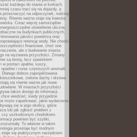
szać każdego do stania w korkach.
mniej czasu traci się na dojazdy, a
a przeznaczyć na odpoczynek, rodzinę
bisty. Równie ważna staje się kwestia
odowiska. Coraz więcej samorządów
energooszczędne oświetlenie uliczne,
oltaiczne na budynkach publicznych,
torowania jakości powietrza oraz
poprawiające retencję wody. Nie chodzi
 oszczędności finansowe, choć one
naczenie, ale o budowanie miasta
ego na wyzwania przyszłości. Zmiany
nie są teorią, lecz zjawiskiem
 w postaci upałów, suszy,
 opadów i coraz częstszych anomalii
 Dlatego dobrze zaprojektowana
i kieszonkowe, zielone dachy i drzewa
 stają się równie ważne jak nowe
budowlane. W miastach przyszłości
grywa także dostęp do informacji.
chce wiedzieć, kiedy przyjedzie
zie może zaparkować, jakie wydarzenia
dbywają się w jego okolicy, gdzie
arza lub jak zgłosić problem z
m czy uszkodzonym chodnikiem.
ormacji powinien być szybki,
i zrozumiały. To właśnie w takim
hnologia przestaje być modnym
a staje się praktycznym narzędziem