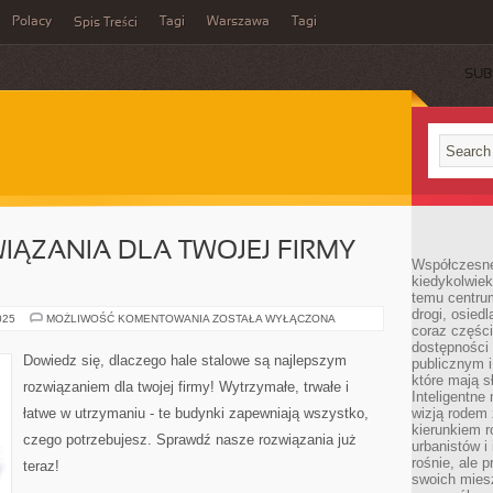
Polacy
Tagi
Warszawa
Tagi
Spis Treści
SUB
IĄZANIA DLA TWOJEJ FIRMY –
Współczesne 
kiedykolwiek
temu centru
drogi, osiedl
NAJLEPSZE
025
MOŻLIWOŚĆ KOMENTOWANIA
ZOSTAŁA WYŁĄCZONA
coraz części
ROZWIĄZANIA
DLA
dostępności u
TWOJEJ
Dowiedz się, dlaczego hale stalowe są najlepszym
publicznym i
FIRMY
–
które mają 
rozwiązaniem dla twojej firmy! Wytrzymałe, trwałe i
HALE
Inteligentne 
STALOWE
łatwe w utrzymaniu - te budynki zapewniają wszystko,
wizją rodem 
kierunkiem r
czego potrzebujesz. Sprawdź nasze rozwiązania już
urbanistów i
rośnie, ale 
teraz!
swoich mies