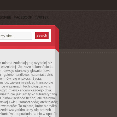
SCRIBE
FACEBOOK
TWITTER
miasta zmieniają się szybciej niż
 wcześniej. Jeszcze kilkanaście lat
m rozwoju stanowiły głównie nowe
a i galerie handlowe, natomiast dziś
ej mówi się o jakości życia,
sług, zieleni miejskiej, transporcie
 rozwiązaniach technologicznych,
służyć mieszkańcom każdego dnia.
miasto nie jest już tylko futurystyczną
z filmów science fiction, ale realnym
ozwoju wielu samorządów, architektów,
 inwestorów. To miasto, które nie tylko
przede wszystkim uczy się potrzeb
zkańców i odpowiada na nie w sposób