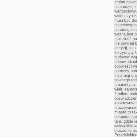
zmian powin
najbardziej
wartościowy,
wykluczy cz
musi być dos
niepełnospra
przedsiębior
ważna jest p
otwartość n
nie powinni 
decyzji, lec
korzystają. 
budować wspó
odpowiedzial
opowieści w
pomysły potr
inspiracji o
pewnego ro
urbanistyce,
wielu samor
źródłem pra
doświadczeń
kosztownych 
rzeczywiści
miasta to ta
gospodarczeg
tam, gdzie is
wykwalifiko
otoczenie bi
Przedsiębior