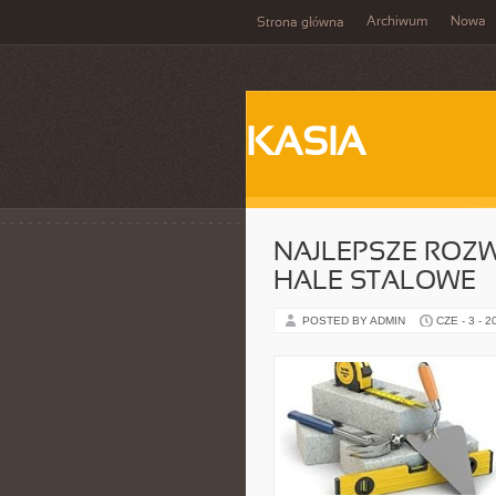
Archiwum
Nowa
Strona główna
KASIA
NAJLEPSZE ROZW
HALE STALOWE
POSTED BY ADMIN
CZE - 3 - 2