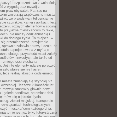
ią łączyć bezpieczeństwo z wolnością,
ć z wygodą oraz rozwój z
em praw obywateli. Patrząc na
jakim zmierzają współczesne miasta,
yć, że prawdziwa inteligencja nie
zbie czujników, kamer i aplikacji, lecz
ączeniu różnych elementów w spójną
to przyjazne mieszkańcom to takie,
ddech, nie męczy codziennością i
ki do dobrego życia. To miejsce, w
 się przemieszczać, przyjemnie
 sprawnie załatwia sprawy i czuje, że
ostała zaprojektowana z myślą o
aśnie dlatego przyszłość miast zależy
budżetów i inwestycji, ale także od
 i umiejętności słuchania
 Jeśli te elementy uda się połączyć,
 miasto stanie się nie hasłem
, lecz realną jakością codziennego
miasta zmieniają się szybciej niż
 wcześniej. Jeszcze kilkanaście lat
m rozwoju stanowiły głównie nowe
a i galerie handlowe, natomiast dziś
ej mówi się o jakości życia,
sług, zieleni miejskiej, transporcie
 rozwiązaniach technologicznych,
służyć mieszkańcom każdego dnia.
miasto nie jest już tylko futurystyczną
z filmów science fiction, ale realnym