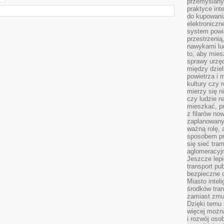
przemyślany
praktyce inte
do kupowania
elektroniczn
system powi
przestrzenią
nawykami lu
to, aby mies
sprawy urzę
między dziel
powietrza i 
kultury czy 
mierzy się n
czy ludzie 
mieszkać, p
z filarów no
zaplanowany
ważną rolę, 
sposobem pr
się sieć tra
aglomeracyjn
Jeszcze lepi
transport pu
bezpieczne c
Miasto intel
środków tran
zamiast zmu
Dzięki temu 
więcej możn
i rozwój oso