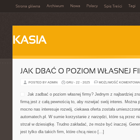
Archiwum
Nowa
Polacy
Tagi
Strona główna
Spis Treści
KASIA
JAK DBAĆ O POZIOM WŁASNEJ F
POSTED BY ADMIN
GRU - 22 - 2025
MOŻLIWOŚĆ KOMENTOWA
Jak zadbać o poziom własnej firmy? Jednym z najbardziej z
firmą jest z całą pewnością to, aby rozwijać swój interes. Można 
mocno nas interesuje rozwój, ciekawa oferta została umieszczon
automatech.pl. W sumie korzystanie z narzędzi, które są przez n
strzał w dziesiątkę. Trudno zakładać, że może być inaczej. Gener
jest tylko dla takich firm, które chcą nieco […]