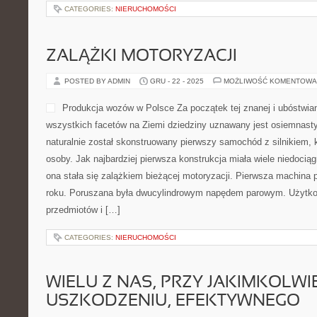
CATEGORIES:
NIERUCHOMOŚCI
ZALĄŻKI MOTORYZACJI
POSTED BY ADMIN
GRU - 22 - 2025
MOŻLIWOŚĆ KOMENTOWA
Produkcja wozów w Polsce Za początek tej znanej i ubóstwian
wszystkich facetów na Ziemi dziedziny uznawany jest osiemnast
naturalnie został skonstruowany pierwszy samochód z silnikiem, 
osoby. Jak najbardziej pierwsza konstrukcja miała wiele niedociąg
ona stała się zalążkiem bieżącej motoryzacji. Pierwsza machina 
roku. Poruszana była dwucylindrowym napędem parowym. Użytko
przedmiotów i […]
CATEGORIES:
NIERUCHOMOŚCI
WIELU Z NAS, PRZY JAKIMKOLWI
USZKODZENIU, EFEKTYWNEGO