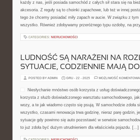
każdy z nas, jeśli posiada samochód z całych sił stara się na bi
akcesoria. Z reguły są to choinki zapachowe, lub też w innej post
tego że chcemy posiadać miły zapach w aucie. W związku z tym 
wszystko. Również zdobywamy przeróżnego typu ozdoby, na przy
CATEGORIES:
NIERUCHOMOŚCI
LUDNOŚĆ SĄ NARAŻENI NA ROZ
SYTUACJE, CODZIENNIE MAJĄ DO
POSTED BY ADMIN
GRU - 22 - 2025
MOŻLIWOŚĆ KOMENTOWA
Niesłychanie mnóstwo osób korzysta z usług doświadczoneg
korzysta z służb doświadczonego warsztatu samochodowego, ja
wozy, a te jak wiadomo często się psują. W samochodzie zdoła s
wszystko, czasami renowacja trwa godzinę, nieraz parę godzin, je
sytuacje gdy powinno się auto pozostawić w serwisie samochodow
to już zdoła być dużym utrudnieniem dla właściciela pojazdu. […]
CATEGORIES:
NIERUCHOMOŚCI