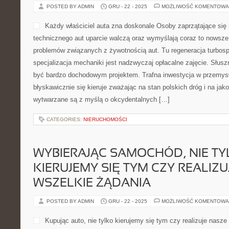
POSTED BY ADMIN
GRU - 22 - 2025
MOŻLIWOŚĆ KOMENTOWA
Każdy właściciel auta zna doskonale Osoby zaprzątające się
technicznego aut uparcie walczą oraz wymyślają coraz to nowsz
problemów związanych z żywotnością aut. Tu regeneracja turbos
specjalizacja mechaniki jest nadzwyczaj opłacalne zajęcie. Słuszn
być bardzo dochodowym projektem. Trafna inwestycja w przemys
błyskawicznie się kieruje zważając na stan polskich dróg i na ja
wytwarzane są z myślą o okcydentalnych […]
CATEGORIES:
NIERUCHOMOŚCI
WYBIERAJĄC SAMOCHÓD, NIE T
KIERUJEMY SIĘ TYM CZY REALIZU
WSZELKIE ŻĄDANIA
POSTED BY ADMIN
GRU - 22 - 2025
MOŻLIWOŚĆ KOMENTOWA
Kupując auto, nie tylko kierujemy się tym czy realizuje nasz