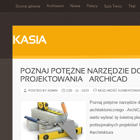
Archiwum
Nowa
Polacy
Tagi
Strona główna
Spis Treści
KASIA
POZNAJ POTĘŻNE NARZĘDZIE D
PROJEKTOWANIA – ARCHICAD
POSTED BY ADMIN
CZE - 11 - 2025
MOŻLIWOŚĆ KOMENTOWA
Poznaj potężne narzędzie d
architektonicznego - Archi
warto wybrać tę świetną pla
profesjonalnych projektów!
#architektura