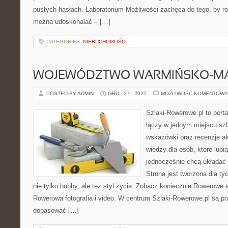
pustych hasłach. Laboratorium Możliwości zachęca do tego, by ro
można udoskonalać – […]
CATEGORIES:
NIERUCHOMOŚCI
WOJEWÓDZTWO WARMIŃSKO-MA
POSTED BY ADMIN
GRU - 27 - 2025
MOŻLIWOŚĆ KOMENTOWA
Szlaki-Rowerowe.pl to porta
łączy w jednym miejscu szl
wskazówki oraz recenzje a
wiedzy dla osób, które lubią
jednocześnie chcą układać 
Strona jest tworzona dla ty
nie tylko hobby, ale też styl życia. Zobacz koniecznie Rowerowe ap
Rowerowa fotografia i video. W centrum Szlaki-Rowerowe.pl są pr
dopasować […]