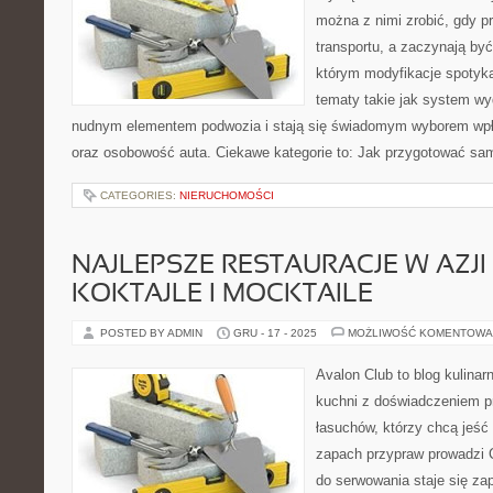
można z nimi zrobić, gdy p
transportu, a zaczynają być
którym modyfikacje spotyk
tematy takie jak system w
nudnym elementem podwozia i stają się świadomym wyborem wpł
oraz osobowość auta. Ciekawe kategorie to: Jak przygotować s
CATEGORIES:
NIERUCHOMOŚCI
NAJLEPSZE RESTAURACJE W AZJI 
KOKTAJLE I MOCKTAILE
POSTED BY ADMIN
GRU - 17 - 2025
MOŻLIWOŚĆ KOMENTOWA
Avalon Club to blog kulinar
kuchni z doświadczeniem pr
łasuchów, którzy chcą jeść 
zapach przypraw prowadzi C
do serwowania staje się za