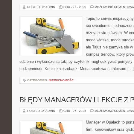
POSTED BY ADMIN
GRU - 27 - 2025
MOŻLIWOŚĆ KOMENTOWA
Tajus to serwis inspiracyjn
się świadomie i jednocześn
różnych stron świata. W cen
moda włoska, moda turecka
ale Tajus nie zamyka się w 
kompas trendów, który prowa
odcienie i wykończenia tak, by czytelnik mógł odkrywać pomysły i
codzienności. Koniecznie zobacz: Moda sportowa i athleisure […]
CATEGORIES:
NIERUCHOMOŚCI
BŁĘDY MANAGERÓW I LEKCJE Z 
POSTED BY ADMIN
GRU - 26 - 2025
MOŻLIWOŚĆ KOMENTOWA
Manager w Opałach to portal
firm, kierowników oraz tych,