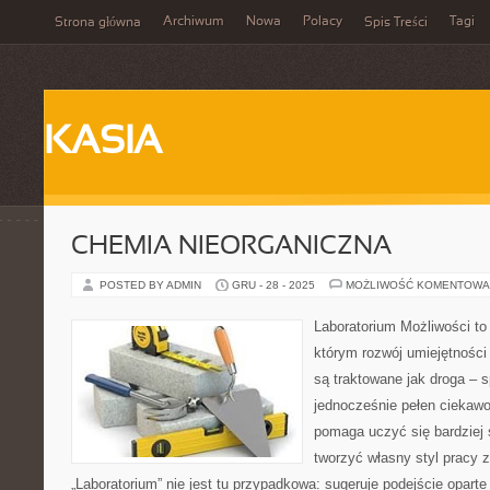
Archiwum
Nowa
Polacy
Tagi
Strona główna
Spis Treści
KASIA
CHEMIA NIEORGANICZNA
POSTED BY ADMIN
GRU - 28 - 2025
MOŻLIWOŚĆ KOMENTOWA
Laboratorium Możliwości to 
którym rozwój umiejętności
są traktowane jak droga – 
jednocześnie pełen ciekawo
pomaga uczyć się bardziej 
tworzyć własny styl pracy 
„Laboratorium” nie jest tu przypadkowa: sugeruje podejście oparte