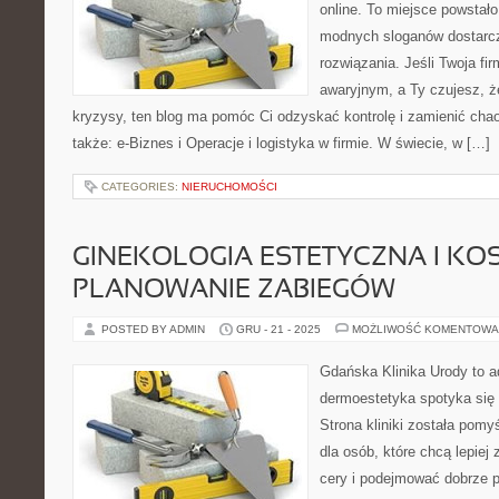
online. To miejsce powstało
modnych sloganów dostarcz
rozwiązania. Jeśli Twoja fir
awaryjnym, a Ty czujesz, ż
kryzysy, ten blog ma pomóc Ci odzyskać kontrolę i zamienić ch
także: e-Biznes i Operacje i logistyka w firmie. W świecie, w […]
CATEGORIES:
NIERUCHOMOŚCI
GINEKOLOGIA ESTETYCZNA I KOS
PLANOWANIE ZABIEGÓW
POSTED BY ADMIN
GRU - 21 - 2025
MOŻLIWOŚĆ KOMENTOWA
Gdańska Klinika Urody to a
dermoestetyka spotyka się 
Strona kliniki została pom
dla osób, które chcą lepiej
cery i podejmować dobrze 