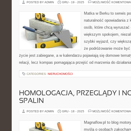
POSTED BY ADMIN
GRU - 19 - 2025
MOŻLIWOŚĆ KOMENTOWA
Matka w Berku to serwis po
naturalność opowiadania z 
osób, które chcą wyruszać c
większym spokojem, niezale
szybki wyjazd, czy większą
że podróżowanie może być 
życie jest zabiegane, a w kalendarzu pojawiają się domowe tematy
relacji, lecz kompas pomagająca przejść od marzenia do działani
CATEGORIES:
NIERUCHOMOŚCI
HOMOLOGACJA, PRZEGLĄDY I NO
SPALIN
POSTED BY ADMIN
GRU - 18 - 2025
MOŻLIWOŚĆ KOMENTOWA
Magnaflow.pl to blog motory
myślą o osobach zakochany