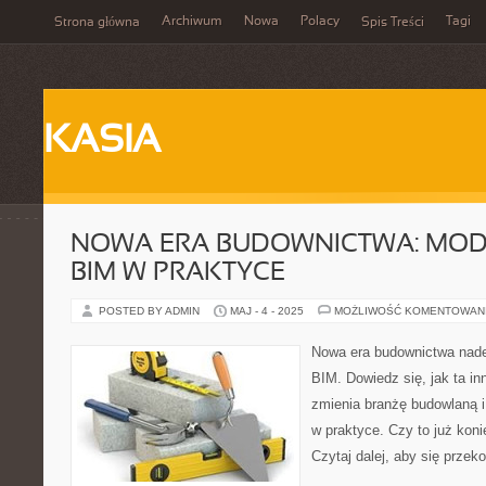
Archiwum
Nowa
Polacy
Tagi
Strona główna
Spis Treści
KASIA
NOWA ERA BUDOWNICTWA: MO
BIM W PRAKTYCE
POSTED BY ADMIN
MAJ - 4 - 2025
MOŻLIWOŚĆ KOMENTOWAN
Nowa era budownictwa nade
BIM. Dowiedz się, jak ta i
zmienia branżę budowlaną i
w praktyce. Czy to już kon
Czytaj dalej, aby się przek