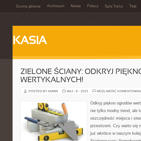
Archiwum
Nowa
Polacy
Tagi
Strona główna
Spis Treści
KASIA
ZIELONE ŚCIANY: ODKRYJ PIĘ
WERTYKALNYCH!
POSTED BY ADMIN
MAJ - 8 - 2025
MOŻLIWOŚĆ KOMENTOWAN
Odkryj piękno ogrodów wert
nie tylko modny trend, ale 
oszczędność miejsca i stwo
przestrzeni. Czy warto się
już wkrótce w naszym kolej
#zielonesciany #ogrodywert