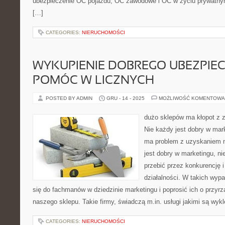
ubezpieczenie OC pojazdu, OC zawodowe i OC w życiu prywatny
[…]
CATEGORIES:
NIERUCHOMOŚCI
WYKUPIENIE DOBREGO UBEZPIE
POMÓC W LICZNYCH
POSTED BY ADMIN
GRU - 14 - 2025
MOŻLIWOŚĆ KOMENTOWA
dużo sklepów ma kłopot z 
Nie każdy jest dobry w mar
ma problem z uzyskaniem n
jest dobry w marketingu, nie
przebić przez konkurencję i
działalności. W takich wyp
się do fachmanów w dziedzinie marketingu i poprosić ich o przyrz
naszego sklepu. Takie firmy, świadczą m.in. usługi jakimi są wykl
CATEGORIES:
NIERUCHOMOŚCI