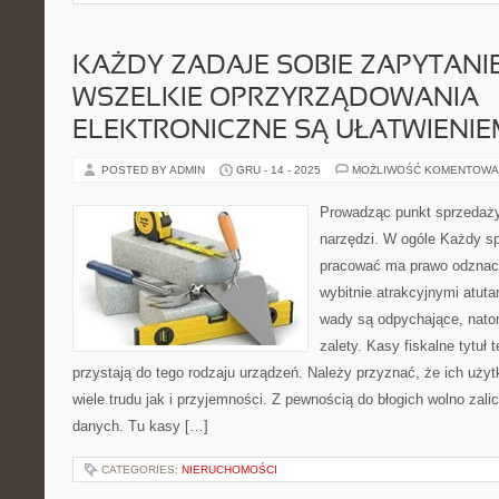
KAŻDY ZADAJE SOBIE ZAPYTANI
WSZELKIE OPRZYRZĄDOWANIA
ELEKTRONICZNE SĄ UŁATWIENIE
POSTED BY ADMIN
GRU - 14 - 2025
MOŻLIWOŚĆ KOMENTOWA
Prowadząc punkt sprzedaży
narzędzi. W ogóle Każdy sp
pracować ma prawo odznac
wybitnie atrakcyjnymi atut
wady są odpychające, natom
zalety. Kasy fiskalne tytuł 
przystają do tego rodzaju urządzeń. Należy przyznać, że ich uży
wiele trudu jak i przyjemności. Z pewnością do błogich wolno za
danych. Tu kasy […]
CATEGORIES:
NIERUCHOMOŚCI