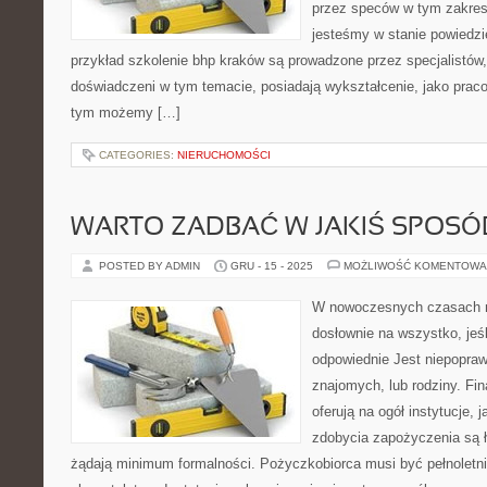
przez speców w tym zakres
jesteśmy w stanie powiedzi
przykład szkolenie bhp kraków są prowadzone przez specjalistów,
doświadczeni w tym temacie, posiadają wykształcenie, jako praco
tym możemy […]
CATEGORIES:
NIERUCHOMOŚCI
WARTO ZADBAĆ W JAKIŚ SPOSÓ
POSTED BY ADMIN
GRU - 15 - 2025
MOŻLIWOŚĆ KOMENTOWA
W nowoczesnych czasach 
dosłownie na wszystko, jeś
odpowiednie Jest niepopraw
znajomych, lub rodziny. Fin
oferują na ogół instytucje, 
zdobycia zapożyczenia są ł
żądają minimum formalności. Pożyczkobiorca musi być pełnoletni 