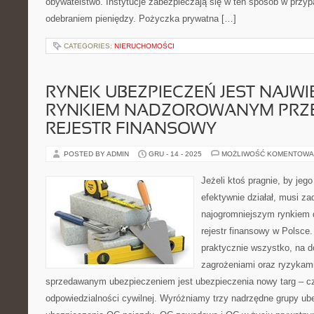
obywatelstwo. Instytucje zabezpieczają się w ten sposób w przy
odebraniem pieniędzy. Pożyczka prywatna […]
CATEGORIES:
NIERUCHOMOŚCI
RYNEK UBEZPIECZEŃ JEST NAJW
RYNKIEM NADZOROWANYM PRZ
REJESTR FINANSOWY
POSTED BY ADMIN
GRU - 14 - 2025
MOŻLIWOŚĆ KOMENTOWA
Jeżeli ktoś pragnie, by jego
efektywnie działał, musi z
najogromniejszym rynkiem 
rejestr finansowy w Polsce
praktycznie wszystko, na d
zagrożeniami oraz ryzykam
sprzedawanym ubezpieczeniem jest ubezpieczenia nowy targ – cz
odpowiedzialności cywilnej. Wyróżniamy trzy nadrzędne grupy u