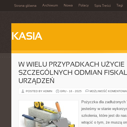
Archiwum
Nowa
Polacy
Tagi
Strona główna
Spis Treści
KASIA
W WIELU PRZYPADKACH UŻYCIE
SZCZEGÓLNYCH ODMIAN FISKA
URZĄDZEŃ
POSTED BY ADMIN
GRU - 16 - 2025
MOŻLIWOŚĆ KOMENTOWA
Pożyczka dla zadłużonych 
jesteśmy w stanie wykorzy
szkolenia, które jest do na
wtrącić o tym, że muszą o