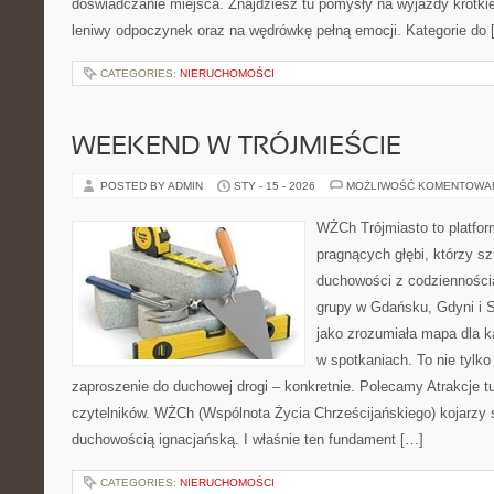
doświadczanie miejsca. Znajdziesz tu pomysły na wyjazdy krótkie i
leniwy odpoczynek oraz na wędrówkę pełną emocji. Kategorie do 
CATEGORIES:
NIERUCHOMOŚCI
WEEKEND W TRÓJMIEŚCIE
POSTED BY ADMIN
STY - 15 - 2026
MOŻLIWOŚĆ KOMENTOWA
WŻCh Trójmiasto to platfor
pragnących głębi, którzy sz
duchowości z codziennością
grupy w Gdańsku, Gdyni i 
jako zrozumiała mapa dla k
w spotkaniach. To nie tylko
zaproszenie do duchowej drogi – konkretnie. Polecamy Atrakcje t
czytelników. WŻCh (Wspólnota Życia Chrześcijańskiego) kojarzy 
duchowością ignacjańską. I właśnie ten fundament […]
CATEGORIES:
NIERUCHOMOŚCI