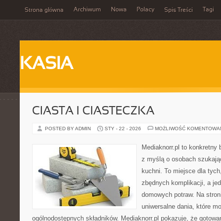
Archiwum
Nowa
Polacy
Tagi
Strona główna
Spis Treści
KASIA
CIASTA I CIASTECZKA
POSTED BY ADMIN
STY - 22 - 2026
MOŻLIWOŚĆ KOMENTOWA
Mediaknorr.pl to konkretny b
z myślą o osobach szukają
kuchni. To miejsce dla tyc
zbędnych komplikacji, a je
domowych potraw. Na stroni
uniwersalne dania, które m
ogólnodostępnych składników. Mediaknorr.pl pokazuje, że gotowa