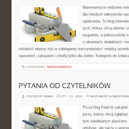
Mammamia to rodzinne miej
dla młodych odkrywców spo
opiekunów. To blog interne
tych, którzy chcą ubierać s
wygodnie, a jednocześnie st
o ubraniach, dodatkach i tr
odnaleźć własny styl w zabieganej rzeczywistości: między przeds
spacerem, zakupami i chwilą tylko dla siebie. Kategorie do zobac
CATEGORIES:
NIERUCHOMOŚCI
PYTANIA OD CZYTELNIKÓW
POSTED BY ADMIN
STY - 13 - 2026
MOŻLIWOŚĆ KOMENTOWA
Pizza Dog Field to zakątek
pizzy, którzy chcą zgłębiać
tym uwielbianym plackiem. 
odsłonie, ale także o wraże