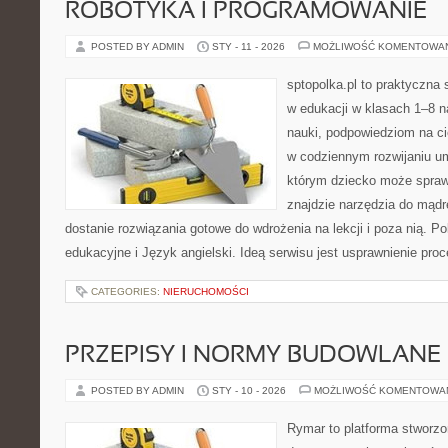
ROBOTYKA I PROGRAMOWANIE
POSTED BY ADMIN
STY - 11 - 2026
MOŻLIWOŚĆ KOMENTOWA
sptopolka.pl to praktyczna
w edukacji w klasach 1–8 n
nauki, podpowiedziom na c
w codziennym rozwijaniu um
którym dziecko może spraw
znajdzie narzędzia do mądr
dostanie rozwiązania gotowe do wdrożenia na lekcji i poza nią. 
edukacyjne i Język angielski. Ideą serwisu jest usprawnienie pro
CATEGORIES:
NIERUCHOMOŚCI
PRZEPISY I NORMY BUDOWLANE
POSTED BY ADMIN
STY - 10 - 2026
MOŻLIWOŚĆ KOMENTOWA
Rymar to platforma stworzo