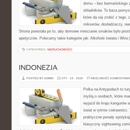
domu – bez barmańskiego 
składników. To baza pomys
które da się zrobić z tego,
mikserów, dosładzaczy, ow
Strona powstała po to, aby domowe mieszanie smaków było prost
apetycznie. Polecamy takie kategorie jak: Alkohole świata i Wino
CATEGORIES:
NIERUCHOMOŚCI
INDONEZJA
POSTED BY ADMIN
STY - 16 - 2026
MOŻLIWOŚĆ KOMENTOWA
Polka na Antypodach to tur
myślą o osobach, które mar
wyjazd do kraju kangurów a
świat w rytmie ciekawości. 
praktyczne porady spotykają
klasyczny sightseeing zami