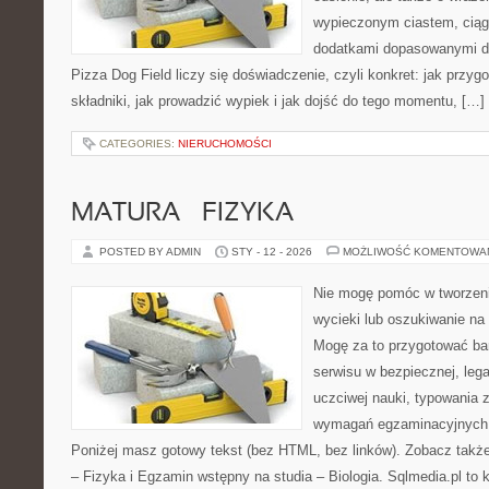
wypieczonym ciastem, ciąg
dodatkami dopasowanymi do
Pizza Dog Field liczy się doświadczenie, czyli konkret: jak przyg
składniki, jak prowadzić wypiek i jak dojść do tego momentu, […]
CATEGORIES:
NIERUCHOMOŚCI
MATURA – FIZYKA
POSTED BY ADMIN
STY - 12 - 2026
MOŻLIWOŚĆ KOMENTOWA
Nie mogę pomóc w tworzeniu
wycieki lub oszukiwanie na
Mogę za to przygotować bar
serwisu w bezpiecznej, lega
uczciwej nauki, typowania 
wymagań egzaminacyjnych 
Poniżej masz gotowy tekst (bez HTML, bez linków). Zobacz takż
– Fizyka i Egzamin wstępny na studia – Biologia. Sqlmedia.pl t