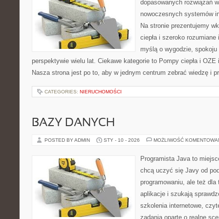
dopasowanych rozwiązań w 
nowoczesnych systemów ins
Na stronie prezentujemy w
ciepła i szeroko rozumiane 
myślą o wygodzie, spokoju
perspektywie wielu lat. Ciekawe kategorie to Pompy ciepła i OZE i
Nasza strona jest po to, aby w jednym centrum zebrać wiedzę i pr
CATEGORIES:
NIERUCHOMOŚCI
BAZY DANYCH
POSTED BY ADMIN
STY - 10 - 2026
MOŻLIWOŚĆ KOMENTOWA
Programista Java to miejsc
chcą uczyć się Javy od pods
programowaniu, ale też dla 
aplikacje i szukają spraw
szkolenia internetowe, czyt
zadania oparte o realne sce