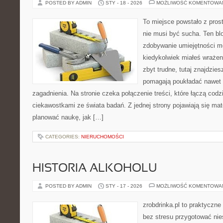
POSTED BY ADMIN
STY - 18 - 2026
MOŻLIWOŚĆ KOMENTOWA
To miejsce powstało z pros
nie musi być sucha. Ten bl
zdobywanie umiejętności m
kiedykolwiek miałeś wrażen
zbyt trudne, tutaj znajdzies
pomagają poukładać nawet 
zagadnienia. Na stronie czeka połączenie treści, które łączą cod
ciekawostkami ze świata badań. Z jednej strony pojawiają się mat
planować naukę, jak […]
CATEGORIES:
NIERUCHOMOŚCI
HISTORIA ALKOHOLU
POSTED BY ADMIN
STY - 17 - 2026
MOŻLIWOŚĆ KOMENTOWA
zrobdrinka.pl to praktyczne
bez stresu przygotować nie