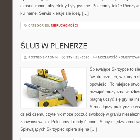
czasochłonne, aby efekty były pyszne. Polecamy także Pieczywo i
kulinarne. Serwis kieruje się ideą, […]
CATEGORIES:
NIERUCHOMOŚCI
ŚLUB W PLENERZE
POSTED BY ADMIN
STY - 21 - 2026
MOŻLIWOŚĆ KOMENTOWA
Śpiewające Skrzypce to si
światu brzmień, w którym s
opowieści. To miejsce stwo
rozwijać muzyczną wrażliwo
pragną uczyć się gry na i
Strona łączy praktyczne ws
dzięki czemu czytelnik może poczuć swobodę w graniu niezależn
zaawansowania. Polecamy Trendy ślubne i Śluby międzynarodowe
Śpiewających Skrzypiec opiera się na […]