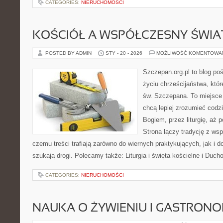
CATEGORIES:
NIERUCHOMOŚCI
KOŚCIÓŁ A WSPÓŁCZESNY ŚWIA
POSTED BY ADMIN
STY - 20 - 2026
MOŻLIWOŚĆ KOMENTOWA
Szczepan.org.pl to blog p
życiu chrześcijaństwa, któr
św. Szczepana. To miejsce 
chcą lepiej zrozumieć codz
Bogiem, przez liturgię, aż
Strona łączy tradycję z ws
czemu treści trafiają zarówno do wiernych praktykujących, jak i do
szukają drogi. Polecamy także: Liturgia i święta kościelne i Ducho
CATEGORIES:
NIERUCHOMOŚCI
NAUKA O ŻYWIENIU I GASTRONO