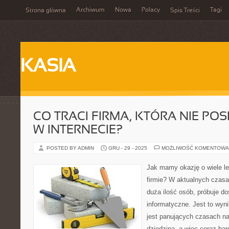
Archiwum
Nowa
Polacy
Tagi
Strona główna
Spis Treści
KASIA
CO TRACI FIRMA, KTÓRA NIE PO
W INTERNECIE?
POSTED BY ADMIN
GRU - 29 - 2025
MOŻLIWOŚĆ KOMENTOWA
Jak mamy okazję o wiele lep
firmie? W aktualnych czasa
duża ilość osób, próbuje do
informatyczne. Jest to wyn
jest panujących czasach naj
dziedziną, a więc coraz ba