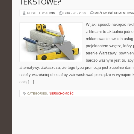
TEKSTOWE?
POSTED BY ADMIN
GRU - 28 - 2025
MOŻLIWOŚĆ KOMENTOWA
W jaki sposób nakręcić rek
z filmami to aktualnie jedn
reklamowanie swoich usług. 
projektantem wnętrz, który 
terenie Warszawy, powinie
bardzo ważnym jest to, aby
alternatywy. Zwłaszcza, że tego typu promocja jest zupełnie dar
należy wcześniej chociażby zainwestować pieniądze w wynajem ka
całą […]
CATEGORIES:
NIERUCHOMOŚCI