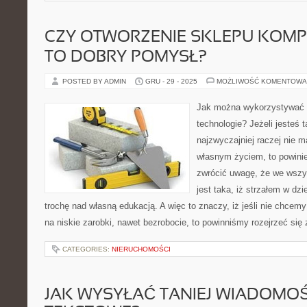
CZY OTWORZENIE SKLEPU KOM
TO DOBRY POMYSŁ?
POSTED BY ADMIN
GRU - 29 - 2025
MOŻLIWOŚĆ KOMENTOWA
Jak można wykorzystywać
technologie? Jeżeli jesteś t
najzwyczajniej raczej nie m
własnym życiem, to powini
zwrócić uwagę, że we wszy
jest taka, iż strzałem w dzi
trochę nad własną edukacją. A więc to znaczy, iż jeśli nie chcemy
na niskie zarobki, nawet bezrobocie, to powinniśmy rozejrzeć si
CATEGORIES:
NIERUCHOMOŚCI
JAK WYSYŁAĆ TANIEJ WIADOMOŚ