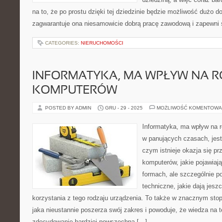
na to, że po prostu dzięki tej dziedzinie będzie możliwość dużo d
zagwarantuje ona niesamowicie dobrą pracę zawodową i zapewni 
CATEGORIES:
NIERUCHOMOŚCI
INFORMATYKA, MA WPŁYW NA 
KOMPUTERÓW
POSTED BY ADMIN
GRU - 29 - 2025
MOŻLIWOŚĆ KOMENTOWA
Informatyka, ma wpływ na r
w panujących czasach, jest
czym istnieje okazja się pr
komputerów, jakie pojawiaj
formach, ale szczególnie p
techniczne, jakie dają jesz
korzystania z tego rodzaju urządzenia. To także w znacznym stop
jaka nieustannie poszerza swój zakres i powoduje, że wiedza na 
zdecydowanie bardziej powszechna […]