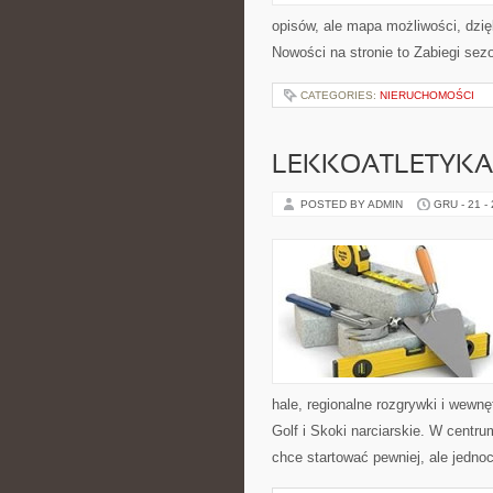
opisów, ale mapa możliwości, dzięk
Nowości na stronie to Zabiegi sez
CATEGORIES:
NIERUCHOMOŚCI
LEKKOATLETYKA 
POSTED BY ADMIN
GRU - 21 -
hale, regionalne rozgrywki i wewn
Golf i Skoki narciarskie. W cent
chce startować pewniej, ale jedno