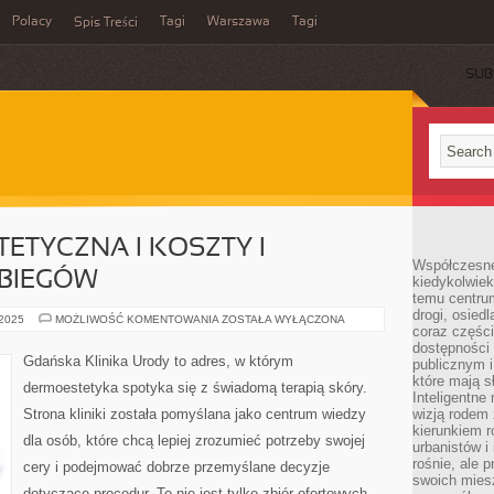
Polacy
Tagi
Warszawa
Tagi
Spis Treści
SUB
ETYCZNA I KOSZTY I
Współczesne 
BIEGÓW
kiedykolwiek
temu centru
drogi, osiedl
GINEKOLOGIA
 2025
MOŻLIWOŚĆ KOMENTOWANIA
ZOSTAŁA WYŁĄCZONA
coraz części
ESTETYCZNA
I
dostępności u
KOSZTY
Gdańska Klinika Urody to adres, w którym
publicznym i
I
PLANOWANIE
które mają 
dermoestetyka spotyka się z świadomą terapią skóry.
ZABIEGÓW
Inteligentne 
Strona kliniki została pomyślana jako centrum wiedzy
wizją rodem 
kierunkiem r
dla osób, które chcą lepiej zrozumieć potrzeby swojej
urbanistów i
rośnie, ale 
cery i podejmować dobrze przemyślane decyzje
swoich mies
dotyczące procedur. To nie jest tylko zbiór ofertowych