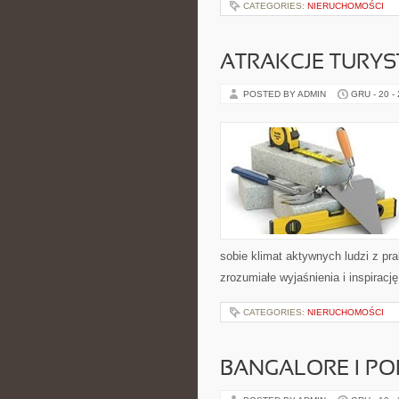
CATEGORIES:
NIERUCHOMOŚCI
ATRAKCJE TURYS
POSTED BY ADMIN
GRU - 20 -
sobie klimat aktywnych ludzi z p
zrozumiałe wyjaśnienia i inspiracj
CATEGORIES:
NIERUCHOMOŚCI
BANGALORE I PO