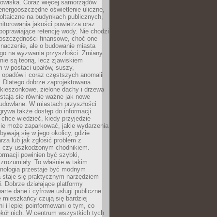
odowiska. Coraz więcej samorządów
energooszczędne oświetlenie uliczne,
oltaiczne na budynkach publicznych,
torowania jakości powietrza oraz
poprawiające retencję wody. Nie chodzi
 oszczędności finansowe, choć one
naczenie, ale o budowanie miasta
ego na wyzwania przyszłości. Zmiany
nie są teorią, lecz zjawiskiem
 w postaci upałów, suszy,
 opadów i coraz częstszych anomalii
 Dlatego dobrze zaprojektowana
i kieszonkowe, zielone dachy i drzewa
 stają się równie ważne jak nowe
budowlane. W miastach przyszłości
grywa także dostęp do informacji.
chce wiedzieć, kiedy przyjedzie
zie może zaparkować, jakie wydarzenia
dbywają się w jego okolicy, gdzie
arza lub jak zgłosić problem z
m czy uszkodzonym chodnikiem.
ormacji powinien być szybki,
i zrozumiały. To właśnie w takim
hnologia przestaje być modnym
a staje się praktycznym narzędziem
. Dobrze działające platformy
warte dane i cyfrowe usługi publiczne
e mieszkańcy czują się bardziej
 i lepiej poinformowani o tym, co
okół nich. W centrum wszystkich tych