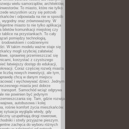
ozwoju wielu samorządów, architektów,
 inwestorów. To miasto, które nie tylko
przede wszystkim uczy się potrzeb
zkańców i odpowiada na nie w sposób
, wygodny oraz zrównoważony. W
ligentne miasto to nie tylko aplikacja
 biletów komunikacji miejskiej czy
e tablice na przystankach. To cały
ązań pomiędzy technologią,
, środowiskiem i codziennymi
dzi. W takim modelu ważne staje się
zkańcy mogli szybciej załatwiać
dowe, sprawniej przemieszczać się
nicami, korzystać z czystszego
mieć łatwiejszy dostęp do edukacji,
rekreacji. Coraz częściej rozwój miasta
ie liczbą nowych inwestycji, ale tym,
naprawdę chcą w danym miejscu
racować i wychowywać dzieci. Jednym
woczesnego miasta jest dobrze
 transport. Samochód wciąż odgrywa
ale nie powinien być jedynym
zemieszczania się. Tam, gdzie rozwija
mwajowa, autobusowa i kolej
a, rośnie komfort życia mieszkańców.
ej sytuacja wygląda wtedy, gdy
bliczny uzupełniają drogi rowerowe,
hodniki i strefy przyjazne pieszym.
igentne zachęca do wyboru różnych
sportu w zależności od potrzeb,