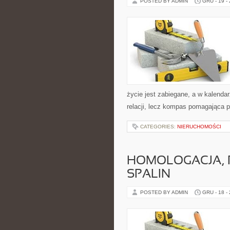
POSTED BY ADMIN
GRU - 19 -
życie jest zabiegane, a w kalendar
relacji, lecz kompas pomagająca p
CATEGORIES:
NIERUCHOMOŚCI
HOMOLOGACJA, P
SPALIN
POSTED BY ADMIN
GRU - 18 -