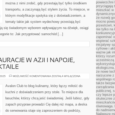
powierzchni 
można z nimi zrobić, gdy przestają być tylko środkiem
przyciągają 
transportu, a zaczynają być stylem życia. To miejsce, w
mieszkać w 
dynamicznych
którym modyfikacje spotyka się z doświadczeniem, a
że rozwój go
mocno powią
tematy takie jak system wydechowy przestają być
przestrzeń, 
ją się świadomym wyborem wpływającym na dźwięk, osiągi
nie tylko na
konkurencyj
tegorie to: Jak przygotować samochód […]
zapominać o 
wspierać szko
inicjatywy 
cyfrowe i ak
ważne jak in
którzy rozum
URACJE W AZJI I NAPOJE,
uczestniczą 
wykorzystuj
KTAILE
ekologiczna,
że nowe tech
narzucone z 
NAJLEPSZE
 2025
MOŻLIWOŚĆ KOMENTOWANIA
ZOSTAŁA WYŁĄCZONA
RESTAURACJE
wspólnego r
W
także bezpie
AZJI
Avalon Club to blog kulinarny, który łączy miłość do
zarządzania 
I
NAPOJE,
publicznej, 
kuchni z doświadczeniem przy stole. To miejsce dla
KOKTAJLE
czy lepsze p
I
łasuchów, którzy chcą jeść świadomiej. Jeśli lubisz, gdy
skutecznie 
MOCKTAILE
mieszkańców.
zapach przypraw prowadzi Cię dalej niż mapa, a deska
równowaga. 
do nadmierne
do serwowania staje się zaproszeniem do podróży,
Najlepsze mi