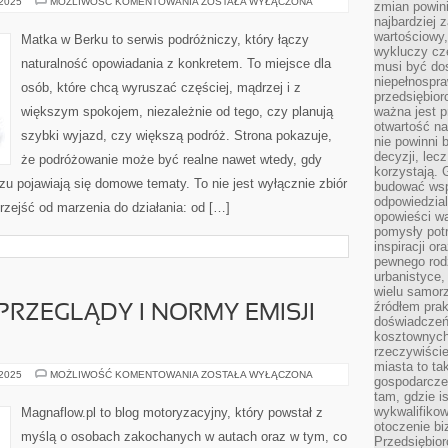
BANGALORE
 2025
MOŻLIWOŚĆ KOMENTOWANIA
ZOSTAŁA WYŁĄCZONA
zmian powin
I
najbardziej
PORTUGALIA
wartościowy,
Matka w Berku to serwis podróżniczy, który łączy
wykluczy cz
naturalność opowiadania z konkretem. To miejsce dla
musi być dos
niepełnospra
osób, które chcą wyruszać częściej, mądrzej i z
przedsiębior
większym spokojem, niezależnie od tego, czy planują
ważna jest p
otwartość n
szybki wyjazd, czy większą podróż. Strona pokazuje,
nie powinni 
decyzji, lec
że podróżowanie może być realne nawet wtedy, gdy
korzystają. 
zu pojawiają się domowe tematy. To nie jest wyłącznie zbiór
budować wspó
odpowiedzial
rzejść od marzenia do działania: od […]
opowieści w
pomysły potr
inspiracji o
pewnego ro
urbanistyce,
wielu samor
źródłem pra
RZEGLĄDY I NORMY EMISJI
doświadczeń
kosztownych 
rzeczywiści
miasta to ta
HOMOLOGACJA,
 2025
MOŻLIWOŚĆ KOMENTOWANIA
ZOSTAŁA WYŁĄCZONA
gospodarczeg
PRZEGLĄDY
tam, gdzie is
I
NORMY
wykwalifiko
Magnaflow.pl to blog motoryzacyjny, który powstał z
EMISJI
otoczenie bi
SPALIN
myślą o osobach zakochanych w autach oraz w tym, co
Przedsiębior