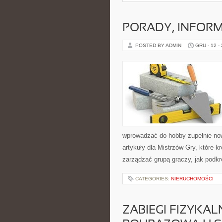
PORADY, INFORM
POSTED BY ADMIN
GRU - 12 -
wprowadzać do hobby zupełnie no
artykuły dla Mistrzów Gry, które kr
zarządzać grupą graczy, jak podk
CATEGORIES:
NIERUCHOMOŚCI
ZABIEGI FIZYKAL