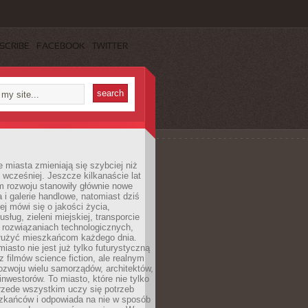
SCRIBE
FACEBOOK
TWITTER
miasta zmieniają się szybciej niż
 wcześniej. Jeszcze kilkanaście lat
m rozwoju stanowiły głównie nowe
a i galerie handlowe, natomiast dziś
ej mówi się o jakości życia,
sług, zieleni miejskiej, transporcie
 rozwiązaniach technologicznych,
służyć mieszkańcom każdego dnia.
miasto nie jest już tylko futurystyczną
z filmów science fiction, ale realnym
ozwoju wielu samorządów, architektów,
 inwestorów. To miasto, które nie tylko
przede wszystkim uczy się potrzeb
zkańców i odpowiada na nie w sposób