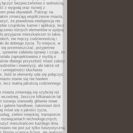
ią łączyć bezpieczeństwo z wolnością,
ć z wygodą oraz rozwój z
em praw obywateli. Patrząc na
jakim zmierzają współczesne miasta,
yć, że prawdziwa inteligencja nie
zbie czujników, kamer i aplikacji, lecz
ączeniu różnych elementów w spójną
to przyjazne mieszkańcom to takie,
ddech, nie męczy codziennością i
ki do dobrego życia. To miejsce, w
 się przemieszczać, przyjemnie
 sprawnie załatwia sprawy i czuje, że
ostała zaprojektowana z myślą o
aśnie dlatego przyszłość miast zależy
budżetów i inwestycji, ale także od
 i umiejętności słuchania
 Jeśli te elementy uda się połączyć,
 miasto stanie się nie hasłem
, lecz realną jakością codziennego
miasta zmieniają się szybciej niż
 wcześniej. Jeszcze kilkanaście lat
m rozwoju stanowiły głównie nowe
a i galerie handlowe, natomiast dziś
ej mówi się o jakości życia,
sług, zieleni miejskiej, transporcie
 rozwiązaniach technologicznych,
służyć mieszkańcom każdego dnia.
miasto nie jest już tylko futurystyczną
z filmów science fiction, ale realnym