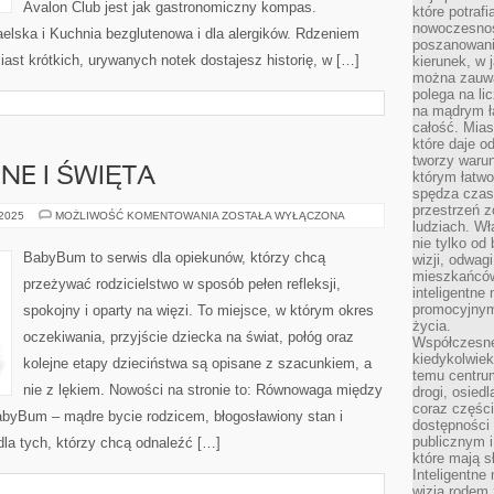
Avalon Club jest jak gastronomiczny kompas.
które potraf
nowoczesnoś
aelska i Kuchnia bezglutenowa i dla alergików. Rdzeniem
poszanowani
ast krótkich, urywanych notek dostajesz historię, w […]
kierunek, w 
można zauważ
polega na lic
na mądrym ł
całość. Mias
które daje o
tworzy warun
NE I ŚWIĘTA
którym łatwo
spędza czas,
przestrzeń z
RYTUAŁY
 2025
MOŻLIWOŚĆ KOMENTOWANIA
ZOSTAŁA WYŁĄCZONA
ludziach. Wł
RODZINNE
I
nie tylko od 
ŚWIĘTA
BabyBum to serwis dla opiekunów, którzy chcą
wizji, odwagi
mieszkańców.
przeżywać rodzicielstwo w sposób pełen refleksji,
inteligentne
promocyjnym
spokojny i oparty na więzi. To miejsce, w którym okres
życia.
oczekiwania, przyjście dziecka na świat, połóg oraz
Współczesne 
kiedykolwiek
kolejne etapy dzieciństwa są opisane z szacunkiem, a
temu centru
nie z lękiem. Nowości na stronie to: Równowaga między
drogi, osiedl
coraz części
BabyBum – mądre bycie rodzicem, błogosławiony stan i
dostępności u
publicznym i
la tych, którzy chcą odnaleźć […]
które mają 
Inteligentne 
wizją rodem 