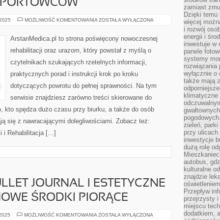
SPORTOWCÓW
zamiast zmu
Dzięki temu 
ZABIEGI
 2025
MOŻLIWOŚĆ KOMENTOWANIA
ZOSTAŁA WYŁĄCZONA
więcej możn
FIZYKALNE
i rozwój oso
I
REHABILITACJA
energii i śr
ArstanMedica.pl to strona poświęcony nowoczesnej
POURAZOWA
inwestuje w 
U
rehabilitacji oraz urazom, który powstał z myślą o
panele fotow
SPORTOWCÓW
systemy moni
czytelnikach szukających rzetelnych informacji,
rozwiązania 
wyłącznie o
praktycznych porad i instrukcji krok po kroku
także mają z
dotyczących powrotu do pełnej sprawności. Na tym
odporniejsz
klimatyczne 
serwisie znajdziesz zarówno treści skierowane do
odczuwalnym
o, kto spędza dużo czasu przy biurku, a także do osób
gwałtownych
pogodowych.
ją się z nawracającymi dolegliwościami. Zobacz też:
zieleń, park
przy ulicach
 i Rehabilitacja […]
inwestycje 
dużą rolę od
Mieszkaniec 
autobus, gd
kulturalne o
znajdzie lek
LLET JOURNAL I ESTETYCZNE
oświetlenie
Przepływ inf
MOWE ŚRODKI PIORĄCE
przejrzysty 
miejscu tec
dodatkiem, 
PLANOWANIE,
 2025
MOŻLIWOŚĆ KOMENTOWANIA
ZOSTAŁA WYŁĄCZONA
BULLET