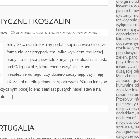
energii i śr
inwestuje w 
panele fotow
systemy moni
rozwiązania 
TYCZNE I KOSZALIN
wyłącznie o
także mają z
ATRAKCJE
 2025
MOŻLIWOŚĆ KOMENTOWANIA
ZOSTAŁA WYŁĄCZONA
odporniejsz
TURYSTYCZNE
klimatyczne 
I
KOSZALIN
odczuwalnym
Silny Szczecin to lokalny portal skupiona wokół idei, że
gwałtownych
forma nie jest przypadkiem, tylko wynikiem regularnej
pogodowych.
zieleń, park
pracy. To miejsce powstało z myślą o osobach z miasta
przy ulicach
inwestycje 
nad Odrą i okolic, które chcą ruszyć z miejsca –
dużą rolę od
niezależnie od tego, czy dopiero zaczynają, czy mają
Mieszkaniec 
autobus, gd
już za sobą setki jednostek sportowych. Strona łączy w
kulturalne o
raktycznym podejściem: zamiast pustych haseł stawia na
znajdzie lek
oświetlenie
ę do […]
Przepływ inf
przejrzysty 
miejscu tec
dodatkiem, 
codzienności
miejskie, ot
sprawiają, ż
RTUGALIA
zaangażowani
dzieje się w