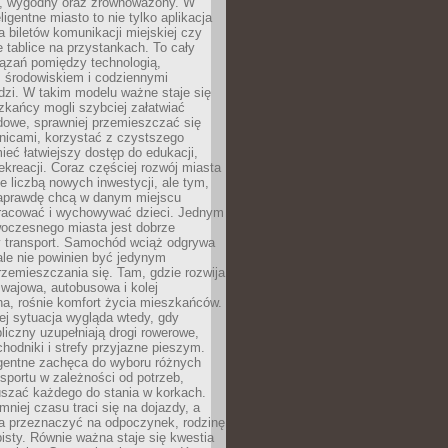
, wygodny oraz zrównoważony. W
ligentne miasto to nie tylko aplikacja
 biletów komunikacji miejskiej czy
e tablice na przystankach. To cały
ązań pomiędzy technologią,
, środowiskiem i codziennymi
dzi. W takim modelu ważne staje się
zkańcy mogli szybciej załatwiać
dowe, sprawniej przemieszczać się
nicami, korzystać z czystszego
mieć łatwiejszy dostęp do edukacji,
rekreacji. Coraz częściej rozwój miasta
ie liczbą nowych inwestycji, ale tym,
naprawdę chcą w danym miejscu
racować i wychowywać dzieci. Jednym
woczesnego miasta jest dobrze
 transport. Samochód wciąż odgrywa
ale nie powinien być jedynym
zemieszczania się. Tam, gdzie rozwija
mwajowa, autobusowa i kolej
a, rośnie komfort życia mieszkańców.
ej sytuacja wygląda wtedy, gdy
bliczny uzupełniają drogi rowerowe,
hodniki i strefy przyjazne pieszym.
igentne zachęca do wyboru różnych
sportu w zależności od potrzeb,
szać każdego do stania w korkach.
mniej czasu traci się na dojazdy, a
a przeznaczyć na odpoczynek, rodzinę
bisty. Równie ważna staje się kwestia