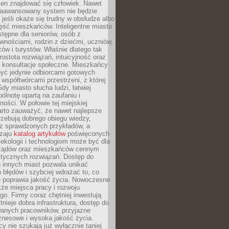
ien znajdować się człowiek. Nawet
 zaawansowany system nie będzie
 jeśli okaże się trudny w obsłudze albo
ęść mieszkańców. Inteligentne miasto
tępne dla seniorów, osób z
wnościami, rodzin z dziećmi, uczniów,
ców i turystów. Właśnie dlatego tak
rostota rozwiązań, intuicyjność oraz
a konsultacje społeczne. Mieszkańcy
być jedynie odbiorcami gotowych
z współtwórcami przestrzeni, z której
Gdy miasto słucha ludzi, łatwiej
lnotę opartą na zaufaniu i
ności. W połowie tej miejskiej
arto zauważyć, że nawet najlepsze
zebują dobrego obiegu wiedzy,
raz sprawdzonych przykładów, a
dzaju
katalog artykułów
poświęconych
 ekologii i technologiom może być dla
ządów oraz mieszkańców cennym
ktycznych rozwiązań. Dostęp do
 innych miast pozwala unikać
błędów i szybciej wdrażać to, co
e poprawia jakość życia. Nowoczesne
kże miejsca pracy i rozwoju
o. Firmy coraz chętniej inwestują
tnieje dobra infrastruktura, dostęp do
wanych pracowników, przyjazne
znesowe i wysoka jakość życia.
cy nie szukają już wyłącznie taniej