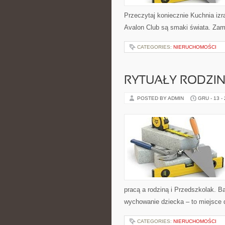
Przeczytaj koniecznie Kuchnia izr
Avalon Club są smaki świata. Zami
CATEGORIES:
NIERUCHOMOŚCI
RYTUAŁY RODZIN
POSTED BY ADMIN
GRU - 13 -
pracą a rodziną i Przedszkolak. 
wychowanie dziecka – to miejsce d
CATEGORIES:
NIERUCHOMOŚCI