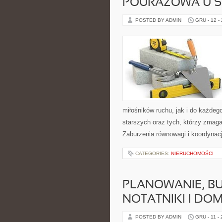
POURAZOWA U 
POSTED BY ADMIN
GRU - 12 -
miłośników ruchu, jak i do każdeg
starszych oraz tych, którzy zmaga
Zaburzenia równowagi i koordynacji
CATEGORIES:
NIERUCHOMOŚCI
PLANOWANIE, BU
NOTATNIKI I DO
POSTED BY ADMIN
GRU - 11 -