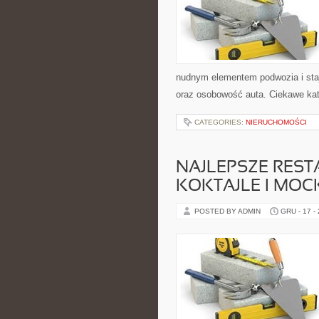
nudnym elementem podwozia i sta
oraz osobowość auta. Ciekawe ka
CATEGORIES:
NIERUCHOMOŚCI
NAJLEPSZE RESTA
KOKTAJLE I MOC
POSTED BY ADMIN
GRU - 17 -