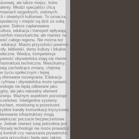
biurowej, ale także miejsc, które
talenty. Młodzi specjaliści chcą
miastach wygodnych, zielonych,
 i otwartych kulturowo. To oznacza,
spodarczy i miejski są dziś ze sobą
zane. Dobrze zaplanowana
kultura, edukacja i transport wpływają
 komfort mieszkańców, ale również na
ność całego regionu. Nie można też
edukacji. Miasto przyszłości powinno
ły, biblioteki, domy kultury i lokalne
społeczne. Wiedza, kompetencje
tywność obywatelska stają się równie
frastruktura techniczna. Mieszkańcy,
ieją zachodzące zmiany, chętniej
w życiu społecznym i lepiej
ą oferowane rozwiązania. Edukacja
 cyfrowa i obywatelska może sprawić,
nologie nie będą odbierane jako
góry, ale jako naturalny element
ozwoju. Ważnym aspektem pozostaje
czeństwo. Inteligentne systemy
ruchem, monitoring w przestrzeni
szybkie kanały komunikacji kryzysowej
lanowanie infrastruktury mogą
zwiększać poczucie bezpieczeństwa
 Jednak również tutaj potrzebna jest
Rozwój technologii nie może prowadzić
j kontroli czy naruszania prywatności.
asta przyszłości będą więc takimi,