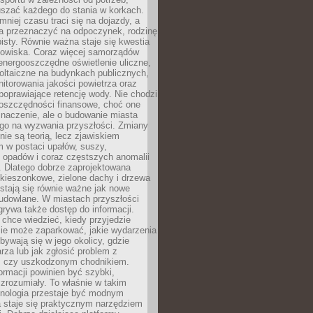
szać każdego do stania w korkach.
mniej czasu traci się na dojazdy, a
a przeznaczyć na odpoczynek, rodzinę
bisty. Równie ważna staje się kwestia
odowiska. Coraz więcej samorządów
energooszczędne oświetlenie uliczne,
oltaiczne na budynkach publicznych,
torowania jakości powietrza oraz
poprawiające retencję wody. Nie chodzi
 oszczędności finansowe, choć one
naczenie, ale o budowanie miasta
ego na wyzwania przyszłości. Zmiany
nie są teorią, lecz zjawiskiem
 w postaci upałów, suszy,
 opadów i coraz częstszych anomalii
 Dlatego dobrze zaprojektowana
i kieszonkowe, zielone dachy i drzewa
 stają się równie ważne jak nowe
budowlane. W miastach przyszłości
grywa także dostęp do informacji.
chce wiedzieć, kiedy przyjedzie
zie może zaparkować, jakie wydarzenia
dbywają się w jego okolicy, gdzie
arza lub jak zgłosić problem z
m czy uszkodzonym chodnikiem.
ormacji powinien być szybki,
i zrozumiały. To właśnie w takim
hnologia przestaje być modnym
a staje się praktycznym narzędziem