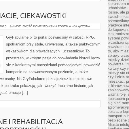
kierunkiem r
urbanistów i
rośnie, ale 
ACJE, CIEKAWOSTKI
swoich mies
przemyślany
praktyce inte
PORADY,
 2025
MOŻLIWOŚĆ KOMENTOWANIA
ZOSTAŁA WYŁĄCZONA
do kupowania
INFORMACJE,
CIEKAWOSTKI
elektroniczn
GryFabularne.pl to portal poświęcony w całości RPG,
system powi
przestrzenią
spotkaniom przy stole, uniwersom, a także praktycznym
nawykami lu
wskazówkom dla prowadzących i uczestników. To
to, aby mies
sprawy urzę
przestrzeń, w którym pasja do opowiadania historii łączy
między dziel
powietrza i 
się z konkretnymi narzędziami pomagającymi prowadzić
kultury czy 
kampanie na zaawansowanym poziomie, a także
mierzy się n
czy ludzie 
we osoby. Na GryFabularne.pl znajdziesz kompleksowe
mieszkać, p
ok po kroku pokazują, jak tworzyć fabularne historie, jak
z filarów no
zaplanowany
ręcać emocje […]
ważną rolę, 
sposobem pr
się sieć tra
aglomeracyjn
Jeszcze lepi
transport pu
bezpieczne c
NE I REHABILITACJA
Miasto intel
środków tran