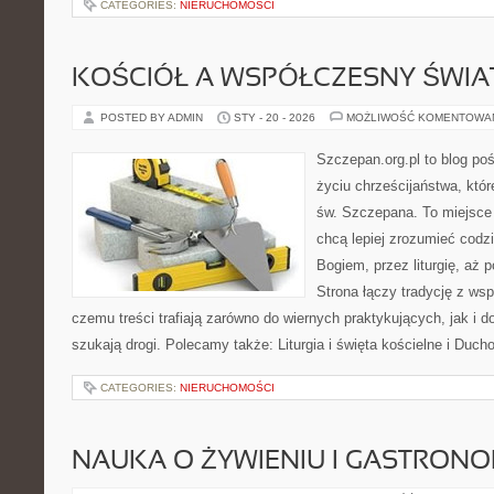
CATEGORIES:
NIERUCHOMOŚCI
KOŚCIÓŁ A WSPÓŁCZESNY ŚWIA
POSTED BY ADMIN
STY - 20 - 2026
MOŻLIWOŚĆ KOMENTOWA
Szczepan.org.pl to blog p
życiu chrześcijaństwa, któr
św. Szczepana. To miejsce 
chcą lepiej zrozumieć codz
Bogiem, przez liturgię, aż
Strona łączy tradycję z ws
czemu treści trafiają zarówno do wiernych praktykujących, jak i do
szukają drogi. Polecamy także: Liturgia i święta kościelne i Ducho
CATEGORIES:
NIERUCHOMOŚCI
NAUKA O ŻYWIENIU I GASTRONO