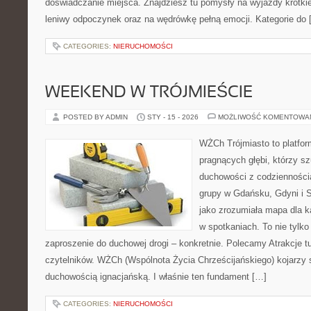
doświadczanie miejsca. Znajdziesz tu pomysły na wyjazdy krótkie i
leniwy odpoczynek oraz na wędrówkę pełną emocji. Kategorie do 
CATEGORIES:
NIERUCHOMOŚCI
WEEKEND W TRÓJMIEŚCIE
POSTED BY ADMIN
STY - 15 - 2026
MOŻLIWOŚĆ KOMENTOWA
WŻCh Trójmiasto to platfor
pragnących głębi, którzy sz
duchowości z codziennością
grupy w Gdańsku, Gdyni i 
jako zrozumiała mapa dla k
w spotkaniach. To nie tylko
zaproszenie do duchowej drogi – konkretnie. Polecamy Atrakcje t
czytelników. WŻCh (Wspólnota Życia Chrześcijańskiego) kojarzy 
duchowością ignacjańską. I właśnie ten fundament […]
CATEGORIES:
NIERUCHOMOŚCI