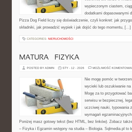
wypieczonym ciastem, ciąg
dodatkami dopasowanymi do
Pizza Dog Field liczy się doświadczenie, czyli konkret: jak przyg
składniki, jak prowadzić wypiek i jak dojść do tego momentu, […]
CATEGORIES:
NIERUCHOMOŚCI
MATURA – FIZYKA
POSTED BY ADMIN
STY - 12 - 2026
MOŻLIWOŚĆ KOMENTOWA
Nie mogę pomóc w tworzeniu
wycieki lub oszukiwanie na
Mogę za to przygotować bar
serwisu w bezpiecznej, lega
uczciwej nauki, typowania 
wymagań egzaminacyjnych 
Poniżej masz gotowy tekst (bez HTML, bez linków). Zobacz takż
– Fizyka i Egzamin wstępny na studia – Biologia. Sqlmedia.pl t