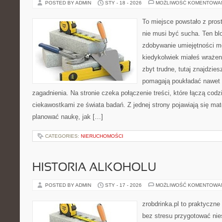
POSTED BY ADMIN
STY - 18 - 2026
MOŻLIWOŚĆ KOMENTOWA
To miejsce powstało z pros
nie musi być sucha. Ten bl
zdobywanie umiejętności m
kiedykolwiek miałeś wrażen
zbyt trudne, tutaj znajdzies
pomagają poukładać nawet 
zagadnienia. Na stronie czeka połączenie treści, które łączą cod
ciekawostkami ze świata badań. Z jednej strony pojawiają się mat
planować naukę, jak […]
CATEGORIES:
NIERUCHOMOŚCI
HISTORIA ALKOHOLU
POSTED BY ADMIN
STY - 17 - 2026
MOŻLIWOŚĆ KOMENTOWA
zrobdrinka.pl to praktyczne
bez stresu przygotować nie