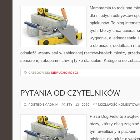
Mammamia to rodzinne miej
dla młodych odkrywców spo
opiekunów. To blog interne
tych, którzy chcą ubierać s
wygodnie, a jednocześnie st
o ubraniach, dodatkach i tr
odnaleźć własny styl w zabieganej rzeczywistości: między przeds
spacerem, zakupami i chwilą tylko dla siebie. Kategorie do zobac
CATEGORIES:
NIERUCHOMOŚCI
PYTANIA OD CZYTELNIKÓW
POSTED BY ADMIN
STY - 13 - 2026
MOŻLIWOŚĆ KOMENTOWA
Pizza Dog Field to zakątek
pizzy, którzy chcą zgłębiać
tym uwielbianym plackiem. 
odsłonie, ale także o wraże