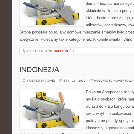
domu – bez barmańskiego 
składników. To baza pomys
które da się zrobić z tego,
mikserów, dosładzaczy, ow
Strona powstała po to, aby domowe mieszanie smaków było prost
apetycznie. Polecamy takie kategorie jak: Alkohole świata i Wino
CATEGORIES:
NIERUCHOMOŚCI
INDONEZJA
POSTED BY ADMIN
STY - 16 - 2026
MOŻLIWOŚĆ KOMENTOWA
Polka na Antypodach to tur
myślą o osobach, które mar
wyjazd do kraju kangurów a
świat w rytmie ciekawości. 
praktyczne porady spotykają
klasyczny sightseeing zami