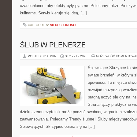
czasochłonne, aby efekty były pyszne. Polecamy także Pieczywo i
kulinarne. Serwis kieruje się ideą, […]
CATEGORIES:
NIERUCHOMOŚCI
ŚLUB W PLENERZE
POSTED BY ADMIN
STY - 21 - 2026
MOŻLIWOŚĆ KOMENTOWA
Śpiewające Skrzypce to si
światu brzmień, w którym s
opowieści. To miejsce stwo
rozwijać muzyczną wrażliwo
pragną uczyć się gry na i
Strona łączy praktyczne ws
dzięki czemu czytelnik może poczuć swobodę w graniu niezależn
zaawansowania. Polecamy Trendy ślubne i Śluby międzynarodowe
Śpiewających Skrzypiec opiera się na […]