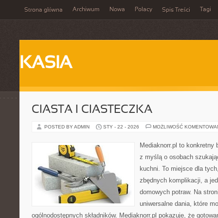
Archiwum
Nowa
Polacy
Tagi
Strona główna
Spis Treści
KASIA
CIASTA I CIASTECZKA
POSTED BY ADMIN
STY - 22 - 2026
MOŻLIWOŚĆ KOMENTOWA
Mediaknorr.pl to konkretny b
z myślą o osobach szukają
kuchni. To miejsce dla tyc
zbędnych komplikacji, a je
domowych potraw. Na stroni
uniwersalne dania, które m
ogólnodostępnych składników. Mediaknorr.pl pokazuje, że gotowa