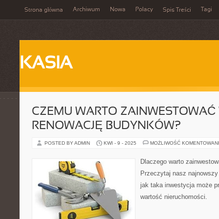
Archiwum
Nowa
Polacy
Tagi
Strona główna
Spis Treści
KASIA
CZEMU WARTO ZAINWESTOWAĆ
RENOWACJĘ BUDYNKÓW?
POSTED BY ADMIN
KWI - 9 - 2025
MOŻLIWOŚĆ KOMENTOWAN
Dlaczego warto zainwesto
Przeczytaj nasz najnowszy 
jak taka inwestycja może pr
wartość nieruchomości.