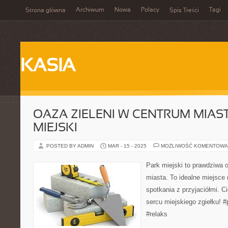
Archiwum
Nowa
Polacy
Tagi
Strona główna
Spis Treści
KASIA
OAZA ZIELENI W CENTRUM MIAST
MIEJSKI
POSTED BY ADMIN
MAR - 15 - 2025
MOŻLIWOŚĆ KOMENTOWA
Park miejski to prawdziwa 
miasta. To idealne miejsce 
spotkania z przyjaciółmi. 
sercu miejskiego zgiełku! 
#relaks