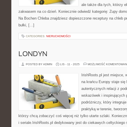
ale także dla tych, którzy 
zakwasem na co dzień. Koniecznie odwiedź kategorię: Zupy domo
Na Bochen Chleba znajdziesz dopieszczone receptury na chleb pr
bułki, […]
CATEGORIES:
NIERUCHOMOŚCI
LONDYN
POSTED BY ADMIN
LIS - 11 - 2025
MOŻLIWOŚĆ KOMENTOWAN
IrishRoots.pl jest miejsce
na krańcu Europy staje się 
autentycznych relacji z pod
wskazówek i inspirujących 
podróżniczy, który integruje
praktyką w terenie, tworzon
którzy chcą zobaczyć coś więcej niż tylko utarte szlaki. Koniecz
i seriale.IrishRoots.pl dedykowany jest do ciekawych celtyckiego 