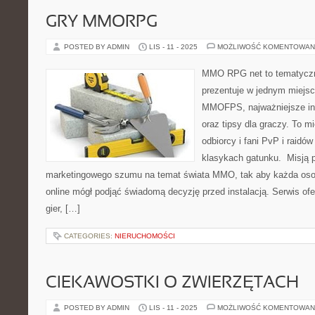
GRY MMORPG
POSTED BY ADMIN
LIS - 11 - 2025
MOŻLIWOŚĆ KOMENTOWAN
MMO RPG net to tematyczny
prezentuje w jednym miejsc
MMOFPS, najważniejsze info
oraz tipsy dla graczy. To m
odbiorcy i fani PvP i raidó
klasykach gatunku. Misją po
marketingowego szumu na temat świata MMO, tak aby każda oso
online mógł podjąć świadomą decyzję przed instalacją. Serwis ofe
gier, […]
CATEGORIES:
NIERUCHOMOŚCI
CIEKAWOSTKI O ZWIERZĘTACH
POSTED BY ADMIN
LIS - 11 - 2025
MOŻLIWOŚĆ KOMENTOWAN