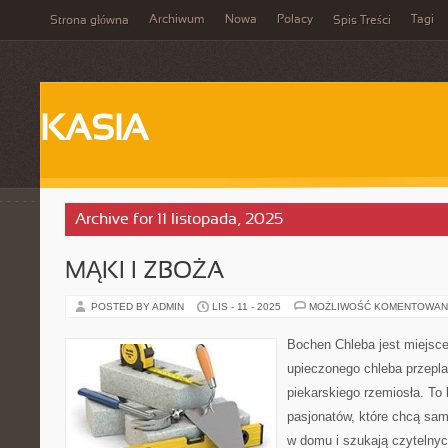
Archiwum
Nowa
Polacy
Tagi
Strona główna
Spis Treści
KASIA
Archive for 11 listopada, 2025
MĄKI I ZBOŻA
POSTED BY ADMIN
LIS - 11 - 2025
MOŻLIWOŚĆ KOMENTOWAN
Bochen Chleba jest miejsc
upieczonego chleba przeplat
piekarskiego rzemiosła. To
pasjonatów, które chcą sam
w domu i szukają czytelnyc