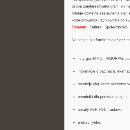
osoba zainteresowana grami onlin
oferuje czytelne zestawienia gier,
które prowadzą użytkownika po świ
Światem
i Kultura i Społeczności.
Na naszej platformie znajdziesz m.
listy gier MMO i MMORPG, pos
informacje o patchach, eventac
recenzje gier, które szczerze w
poradniki dla początkujących,
porady PvP, PvE, raidowe,
analizy rynku.