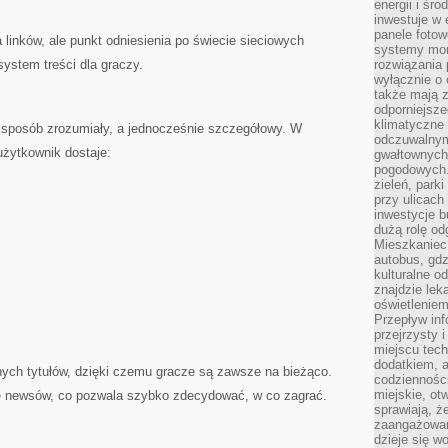
energii i śr
inwestuje w 
panele fotow
a linków, ale punkt odniesienia po świecie sieciowych
systemy moni
system treści dla graczy.
rozwiązania 
wyłącznie o
także mają z
odporniejsz
klimatyczne 
 sposób zrozumiały, a jednocześnie szczegółowy. W
odczuwalnym
żytkownik dostaje:
gwałtownych
pogodowych.
zieleń, park
przy ulicach
inwestycje 
dużą rolę od
Mieszkaniec 
autobus, gd
kulturalne o
znajdzie lek
oświetlenie
Przepływ inf
przejrzysty 
miejscu tec
dodatkiem, 
anych tytułów, dzięki czemu gracze są zawsze na bieżąco.
codzienności
miejskie, ot
e newsów, co pozwala szybko zdecydować, w co zagrać.
sprawiają, ż
zaangażowani
dzieje się w