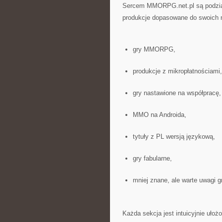
Sercem MMORPG.net.pl są podział
produkcje dopasowane do swoich m
gry MMORPG,
produkcje z mikropłatnościami,
gry nastawione na współpracę,
MMO na Androida,
tytuły z PL wersją językową,
gry fabularne,
mniej znane, ale warte uwagi g
Każda sekcja jest intuicyjnie uło