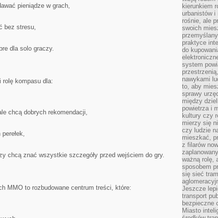
dawać pieniądze w grach,
kierunkiem r
urbanistów i
rośnie, ale 
 bez stresu,
swoich mies
przemyślany
praktyce inte
bre dla solo graczy.
do kupowania
elektroniczn
system powi
przestrzenią
nawykami lu
rolę kompasu dla:
to, aby mies
sprawy urzę
między dziel
powietrza i 
ale chcą dobrych rekomendacji,
kultury czy 
mierzy się n
czy ludzie 
 perełek,
mieszkać, p
z filarów no
zaplanowany
rzy chcą znać wszystkie szczegóły przed wejściem do gry.
ważną rolę, 
sposobem pr
się sieć tra
aglomeracyjn
h MMO to rozbudowane centrum treści, które:
Jeszcze lepi
transport pu
bezpieczne c
Miasto intel
środków tran