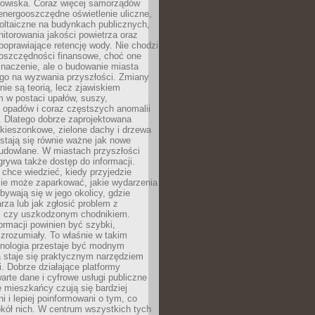
odowiska. Coraz więcej samorządów
energooszczędne oświetlenie uliczne,
oltaiczne na budynkach publicznych,
torowania jakości powietrza oraz
poprawiające retencję wody. Nie chodzi
 oszczędności finansowe, choć one
naczenie, ale o budowanie miasta
ego na wyzwania przyszłości. Zmiany
nie są teorią, lecz zjawiskiem
 w postaci upałów, suszy,
 opadów i coraz częstszych anomalii
 Dlatego dobrze zaprojektowana
i kieszonkowe, zielone dachy i drzewa
 stają się równie ważne jak nowe
budowlane. W miastach przyszłości
grywa także dostęp do informacji.
chce wiedzieć, kiedy przyjedzie
zie może zaparkować, jakie wydarzenia
dbywają się w jego okolicy, gdzie
arza lub jak zgłosić problem z
m czy uszkodzonym chodnikiem.
ormacji powinien być szybki,
i zrozumiały. To właśnie w takim
hnologia przestaje być modnym
a staje się praktycznym narzędziem
. Dobrze działające platformy
warte dane i cyfrowe usługi publiczne
e mieszkańcy czują się bardziej
 i lepiej poinformowani o tym, co
okół nich. W centrum wszystkich tych