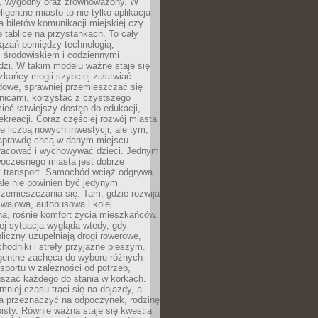
, wygodny oraz zrównoważony. W
ligentne miasto to nie tylko aplikacja
 biletów komunikacji miejskiej czy
e tablice na przystankach. To cały
ązań pomiędzy technologią,
, środowiskiem i codziennymi
dzi. W takim modelu ważne staje się
zkańcy mogli szybciej załatwiać
dowe, sprawniej przemieszczać się
nicami, korzystać z czystszego
mieć łatwiejszy dostęp do edukacji,
rekreacji. Coraz częściej rozwój miasta
ie liczbą nowych inwestycji, ale tym,
naprawdę chcą w danym miejscu
racować i wychowywać dzieci. Jednym
woczesnego miasta jest dobrze
 transport. Samochód wciąż odgrywa
ale nie powinien być jedynym
zemieszczania się. Tam, gdzie rozwija
mwajowa, autobusowa i kolej
a, rośnie komfort życia mieszkańców.
ej sytuacja wygląda wtedy, gdy
bliczny uzupełniają drogi rowerowe,
hodniki i strefy przyjazne pieszym.
igentne zachęca do wyboru różnych
sportu w zależności od potrzeb,
szać każdego do stania w korkach.
mniej czasu traci się na dojazdy, a
a przeznaczyć na odpoczynek, rodzinę
bisty. Równie ważna staje się kwestia