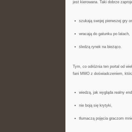
jest kierowana. Taki dobrze zapro
szukają swojej pierwszej gry on
wracają do gatunku po latach,
śledzą rynek na bieżąco.
Tym, co odróżnia ten portal od wiel
fani MMO z doświadczeniem, któr
wiedzą, jak wygląda realny en
nie boją się krytyki,
tłumaczą pojęcia graczom mn