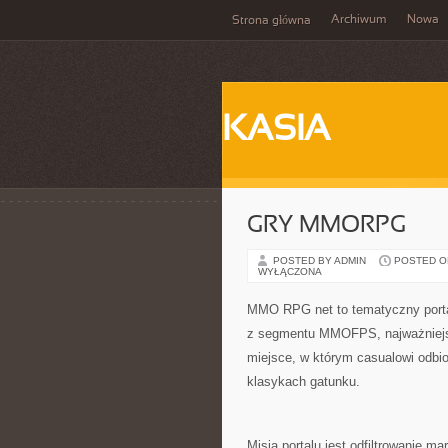
Archiwum
Nowa
Strona główna
KASIA
GRY MMORPG
POSTED BY ADMIN
POSTED ON 
WYŁĄCZONA
MMO RPG net to tematyczny portal
z segmentu MMOFPS, najważniejsze 
miejsce, w którym casualowi odbio
klasykach gatunku.
Misją portalu jest odfiltrowanie