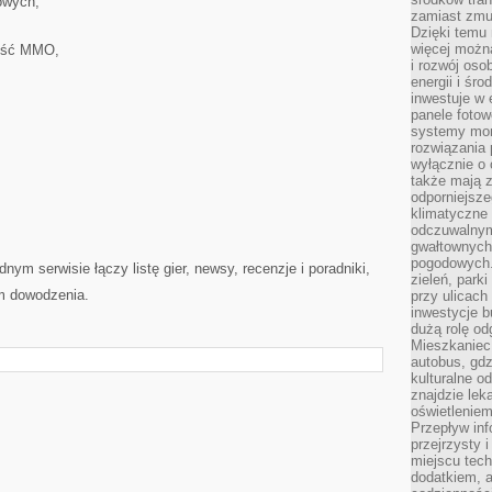
owych,
zamiast zmu
Dzięki temu 
więcej możn
ność MMO,
i rozwój oso
energii i śr
inwestuje w 
panele fotow
systemy moni
rozwiązania 
wyłącznie o
także mają z
odporniejsz
klimatyczne 
odczuwalnym
gwałtownych
pogodowych.
nym serwisie łączy listę gier, newsy, recenzje i poradniki,
zieleń, park
um dowodzenia.
przy ulicach
inwestycje 
dużą rolę od
Mieszkaniec 
autobus, gd
kulturalne o
znajdzie lek
oświetlenie
Przepływ inf
przejrzysty 
miejscu tec
dodatkiem, 