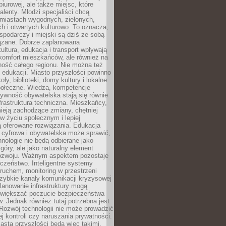
biurowej, ale także miejsc, które
talenty. Młodzi specjaliści chcą
miastach wygodnych, zielonych,
 i otwartych kulturowo. To oznacza,
spodarczy i miejski są dziś ze sobą
zane. Dobrze zaplanowana
kultura, edukacja i transport wpływają
 komfort mieszkańców, ale również na
ność całego regionu. Nie można też
edukacji. Miasto przyszłości powinno
ły, biblioteki, domy kultury i lokalne
społeczne. Wiedza, kompetencje
tywność obywatelska stają się równie
frastruktura techniczna. Mieszkańcy,
ieją zachodzące zmiany, chętniej
w życiu społecznym i lepiej
ą oferowane rozwiązania. Edukacja
 cyfrowa i obywatelska może sprawić,
nologie nie będą odbierane jako
góry, ale jako naturalny element
ozwoju. Ważnym aspektem pozostaje
czeństwo. Inteligentne systemy
ruchem, monitoring w przestrzeni
szybkie kanały komunikacji kryzysowej
lanowanie infrastruktury mogą
zwiększać poczucie bezpieczeństwa
 Jednak również tutaj potrzebna jest
Rozwój technologii nie może prowadzić
j kontroli czy naruszania prywatności.
asta przyszłości będą więc takimi,