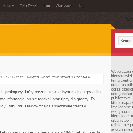
Polacy
Tagi
Warszawa
Tagi
Spis Treści
SUB
Współczesne 
kiedykolwiek
GRY
LIS - 11 - 2025
MOŻLIWOŚĆ KOMENTOWANIA
ZOSTAŁA
temu centru
MMORPG
drogi, osiedl
coraz części
 gamingowy, który prezentuje w jednym miejscu gry online
dostępności u
publicznym i
informacje, opinie redakcji oraz tipsy dla graczy. To
które mają 
rcy i fani PvP i raidów znajdą sprawdzone treści o
Inteligentne 
wizją rodem 
kierunkiem r
urbanistów i
rośnie, ale 
swoich mies
 marketingowego szumu na temat świata MMO, tak aby każda