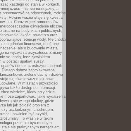
szać każdego do stania w korkach.
mniej czasu traci się na dojazdy, a
a przeznaczyć na odpoczynek, rodzinę
bisty. Równie ważna staje się kwestia
odowiska. Coraz więcej samorządów
energooszczędne oświetlenie uliczne,
oltaiczne na budynkach publicznych,
torowania jakości powietrza oraz
poprawiające retencję wody. Nie chodzi
 oszczędności finansowe, choć one
naczenie, ale o budowanie miasta
ego na wyzwania przyszłości. Zmiany
nie są teorią, lecz zjawiskiem
 w postaci upałów, suszy,
 opadów i coraz częstszych anomalii
 Dlatego dobrze zaprojektowana
i kieszonkowe, zielone dachy i drzewa
 stają się równie ważne jak nowe
budowlane. W miastach przyszłości
grywa także dostęp do informacji.
chce wiedzieć, kiedy przyjedzie
zie może zaparkować, jakie wydarzenia
dbywają się w jego okolicy, gdzie
arza lub jak zgłosić problem z
m czy uszkodzonym chodnikiem.
ormacji powinien być szybki,
i zrozumiały. To właśnie w takim
hnologia przestaje być modnym
a staje się praktycznym narzędziem