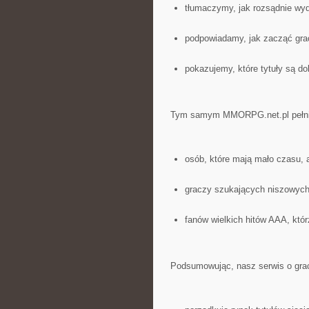
tłumaczymy, jak rozsądnie wy
podpowiadamy, jak zacząć grać
pokazujemy, które tytuły są do
Tym samym MMORPG.net.pl pełni 
osób, które mają mało czasu, 
graczy szukających niszowych
fanów wielkich hitów AAA, któ
Podsumowując, nasz serwis o grac