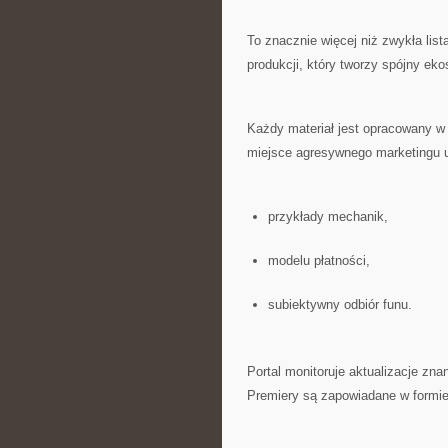
To znacznie więcej niż zwykła list
produkcji, który tworzy spójny eko
Każdy materiał jest opracowany w
miejsce agresywnego marketingu u
przykłady mechanik,
modelu płatności,
subiektywny odbiór funu.
Portal monitoruje aktualizacje zn
Premiery są zapowiadane w formi