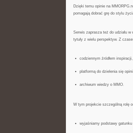
Dzięki temu opinie na MMORPG.net.
pomagają dobrać grę do stylu życi
Serwis zaprasza też do udziału w 
tytuły z wielu perspektyw. Z cza
codziennym źródłem inspiracji,
platformą do dzielenia się opin
archiwum wiedzy o MMO.
W tym projekcie szczególną rolę o
wyjaśniamy podstawy gatun