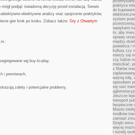
przemyślany
praktyce inte
e mógł podjąć świadomą decyzję przed instalacją. Serwis
do kupowania
 subiektywno-obiektywne analizy oraz spojrzenie praktyków,
elektroniczn
system powi
ecie gier krok po kroku. Zobacz także:
Gry z Otwartym
przestrzenią
nawykami lu
to, aby mies
sprawy urzę
in.:
między dziel
powietrza i 
kultury czy 
mierzy się n
czy ludzie 
egregowane wg buy-to-play,
mieszkać, p
z filarów no
zaplanowany
h i premierach,
ważną rolę, 
sposobem pr
się sieć tra
skazują zalety i potencjalne problemy,
aglomeracyjn
Jeszcze lepi
transport pu
bezpieczne c
Miasto intel
środków tran
zamiast zmu
Dzięki temu 
więcej możn
i rozwój oso