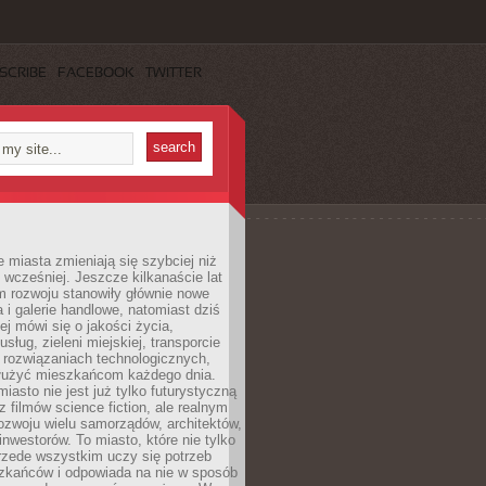
SCRIBE
FACEBOOK
TWITTER
miasta zmieniają się szybciej niż
 wcześniej. Jeszcze kilkanaście lat
m rozwoju stanowiły głównie nowe
a i galerie handlowe, natomiast dziś
ej mówi się o jakości życia,
sług, zieleni miejskiej, transporcie
 rozwiązaniach technologicznych,
służyć mieszkańcom każdego dnia.
miasto nie jest już tylko futurystyczną
z filmów science fiction, ale realnym
ozwoju wielu samorządów, architektów,
 inwestorów. To miasto, które nie tylko
przede wszystkim uczy się potrzeb
zkańców i odpowiada na nie w sposób