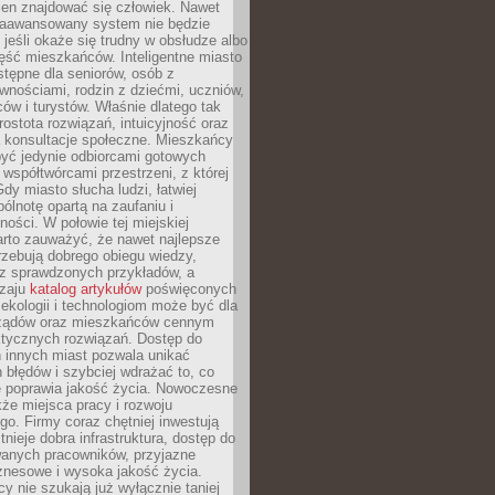
ien znajdować się człowiek. Nawet
 zaawansowany system nie będzie
 jeśli okaże się trudny w obsłudze albo
ęść mieszkańców. Inteligentne miasto
tępne dla seniorów, osób z
wnościami, rodzin z dziećmi, uczniów,
ców i turystów. Właśnie dlatego tak
rostota rozwiązań, intuicyjność oraz
a konsultacje społeczne. Mieszkańcy
być jedynie odbiorcami gotowych
z współtwórcami przestrzeni, z której
Gdy miasto słucha ludzi, łatwiej
lnotę opartą na zaufaniu i
ności. W połowie tej miejskiej
arto zauważyć, że nawet najlepsze
zebują dobrego obiegu wiedzy,
raz sprawdzonych przykładów, a
dzaju
katalog artykułów
poświęconych
 ekologii i technologiom może być dla
ządów oraz mieszkańców cennym
ktycznych rozwiązań. Dostęp do
 innych miast pozwala unikać
błędów i szybciej wdrażać to, co
e poprawia jakość życia. Nowoczesne
kże miejsca pracy i rozwoju
o. Firmy coraz chętniej inwestują
tnieje dobra infrastruktura, dostęp do
wanych pracowników, przyjazne
znesowe i wysoka jakość życia.
cy nie szukają już wyłącznie taniej