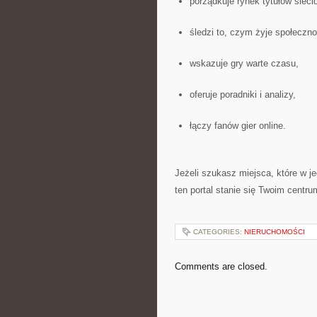
porządkuje rynek tytułów sieci
śledzi to, czym żyje społecz
wskazuje gry warte czasu,
oferuje poradniki i analizy,
łączy fanów gier online.
Jeżeli szukasz miejsca, które w jed
ten portal stanie się Twoim centr
CATEGORIES:
NIERUCHOMOŚCI
Comments are closed.