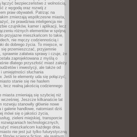
ią łączyć bezpieczeństwo z wolnością,
ć z wygodą oraz rozwój z
em praw obywateli. Patrząc na
jakim zmierzają współczesne miasta,
yć, że prawdziwa inteligencja nie
zbie czujników, kamer i aplikacji, lecz
ączeniu różnych elementów w spójną
to przyjazne mieszkańcom to takie,
ddech, nie męczy codziennością i
ki do dobrego życia. To miejsce, w
 się przemieszczać, przyjemnie
 sprawnie załatwia sprawy i czuje, że
ostała zaprojektowana z myślą o
aśnie dlatego przyszłość miast zależy
budżetów i inwestycji, ale także od
 i umiejętności słuchania
 Jeśli te elementy uda się połączyć,
 miasto stanie się nie hasłem
, lecz realną jakością codziennego
miasta zmieniają się szybciej niż
 wcześniej. Jeszcze kilkanaście lat
m rozwoju stanowiły głównie nowe
a i galerie handlowe, natomiast dziś
ej mówi się o jakości życia,
sług, zieleni miejskiej, transporcie
 rozwiązaniach technologicznych,
służyć mieszkańcom każdego dnia.
miasto nie jest już tylko futurystyczną
z filmów science fiction, ale realnym