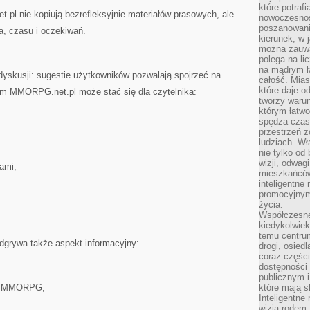
które potraf
pl nie kopiują bezrefleksyjnie materiałów prasowych, ale
nowoczesnoś
poszanowani
a, czasu i oczekiwań.
kierunek, w 
można zauważ
polega na lic
na mądrym ł
dyskusji: sugestie użytkowników pozwalają spojrzeć na
całość. Mias
które daje o
sem MMORPG.net.pl może stać się dla czytelnika:
tworzy warun
którym łatwo
spędza czas,
przestrzeń z
ludziach. Wł
nie tylko od 
wizji, odwagi
iami,
mieszkańców.
inteligentne
promocyjnym
życia.
Współczesne 
kiedykolwiek
temu centru
dgrywa także aspekt informacyjny:
drogi, osiedl
coraz części
dostępności u
publicznym i
ku MMORPG,
które mają 
Inteligentne 
wizją rodem 