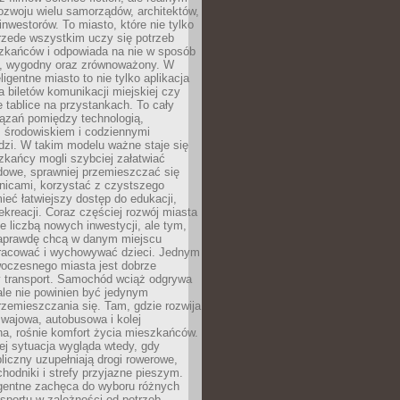
ozwoju wielu samorządów, architektów,
 inwestorów. To miasto, które nie tylko
przede wszystkim uczy się potrzeb
zkańców i odpowiada na nie w sposób
, wygodny oraz zrównoważony. W
ligentne miasto to nie tylko aplikacja
 biletów komunikacji miejskiej czy
e tablice na przystankach. To cały
ązań pomiędzy technologią,
, środowiskiem i codziennymi
dzi. W takim modelu ważne staje się
zkańcy mogli szybciej załatwiać
dowe, sprawniej przemieszczać się
nicami, korzystać z czystszego
mieć łatwiejszy dostęp do edukacji,
rekreacji. Coraz częściej rozwój miasta
ie liczbą nowych inwestycji, ale tym,
naprawdę chcą w danym miejscu
racować i wychowywać dzieci. Jednym
woczesnego miasta jest dobrze
 transport. Samochód wciąż odgrywa
ale nie powinien być jedynym
zemieszczania się. Tam, gdzie rozwija
mwajowa, autobusowa i kolej
a, rośnie komfort życia mieszkańców.
ej sytuacja wygląda wtedy, gdy
bliczny uzupełniają drogi rowerowe,
hodniki i strefy przyjazne pieszym.
igentne zachęca do wyboru różnych
sportu w zależności od potrzeb,