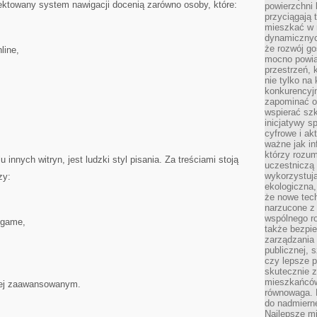
jektowany system nawigacji docenią zarówno osoby, które:
powierzchni 
przyciągają 
mieszkać w 
dynamicznych
że rozwój go
line,
mocno powią
przestrzeń, 
nie tylko na
konkurencyj
zapominać o 
wspierać szko
inicjatywy 
cyfrowe i ak
ważne jak in
którzy rozum
u innych witryn, jest ludzki styl pisania. Za treściami stoją
uczestniczą 
wykorzystuj
zy:
ekologiczna,
że nowe tech
narzucone z 
wspólnego r
dgame,
także bezpie
zarządzania 
publicznej, 
czy lepsze p
skutecznie 
mieszkańców.
iej zaawansowanym.
równowaga. 
do nadmierne
Najlepsze mi