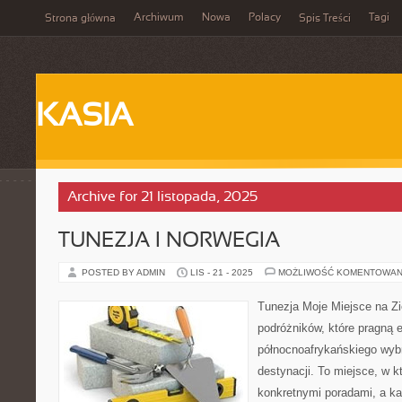
Archiwum
Nowa
Polacy
Tagi
Strona główna
Spis Treści
KASIA
Archive for 21 listopada, 2025
TUNEZJA I NORWEGIA
POSTED BY ADMIN
LIS - 21 - 2025
MOŻLIWOŚĆ KOMENTOWAN
Tunezja Moje Miejsce na Zi
podróżników, które pragną 
północnoafrykańskiego wyb
destynacji. To miejsce, w kt
konkretnymi poradami, a ka