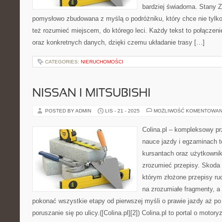
bardziej świadoma. Stany Z
pomysłowo zbudowana z myślą o podróżniku, który chce nie tylko 
też rozumieć miejscem, do którego leci. Każdy tekst to połączen
oraz konkretnych danych, dzięki czemu układanie trasy […]
CATEGORIES:
NIERUCHOMOŚCI
NISSAN I MITSUBISHI
POSTED BY ADMIN
LIS - 21 - 2025
MOŻLIWOŚĆ KOMENTOWAN
Colina.pl – kompleksowy pr
nauce jazdy i egzaminach t
kursantach oraz użytkownika
zrozumieć przepisy. Skoda 
którym złożone przepisy ru
na zrozumiałe fragmenty, a
pokonać wszystkie etapy od pierwszej myśli o prawie jazdy aż p
poruszanie się po ulicy.([Colina.pl][2]) Colina.pl to portal o motor