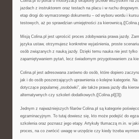
Colina.pl to portal o motoryzacji skupiony przede wszystkim na 
jazdach z instruktorem oraz testach na placu i w ruchu drogowym.
etap drogi do wymarzonego dokumentu – od wyboru wordu i kursu
testowych, aż po sprawdzian umiejętności za kierownicą.([Colina.p
Misją Colina.pl jest uprościć proces zdobywania prawa jazdy. Za
języka ustaw, otrzymujesz konkretne wyjaśnienia, proste scenari
osób związanych z nauką jazdy. Dzięki temu nauka nie jest tyl
zapamiętywaniem pytań, lecz świadomym przygotowaniem za kierow
Colina.pl jest adresowana zarówno do osób, które dopiero zaczyn
jak i do osób poszerzających uprawnienia o kolejne kategorie. Na 
dotyczące popularnej „osobówki”, ale także prawa jazdy dla ki
alternatywnych czy szkoleń dodatkowych.([Colina.pl][3])
Jednym z najważniejszych filarów Colina.pl są kategorie poświęc
egzaminacyjnym. To tutaj dowiesz się, kto może podejść do egza
szkolenia oraz poznasz jego etapy. Artykuły tłumaczą m.in. w ja
proces, na co zwrócić uwagę w urzędzie czy kiedy trzeba wymienić