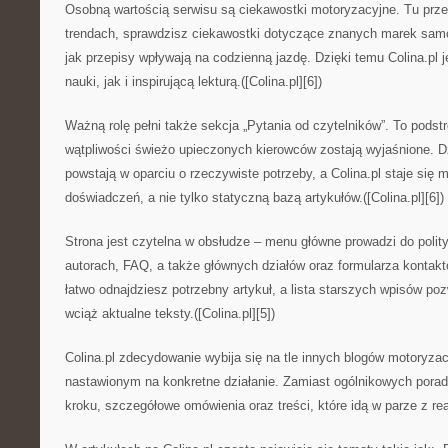
Osobną wartością serwisu są ciekawostki motoryzacyjne. Tu prz
trendach, sprawdzisz ciekawostki dotyczące znanych marek sa
jak przepisy wpływają na codzienną jazdę. Dzięki temu Colina.pl
nauki, jak i inspirującą lekturą.([Colina.pl][6])
Ważną rolę pełni także sekcja „Pytania od czytelników”. To podst
wątpliwości świeżo upieczonych kierowców zostają wyjaśnione. D
powstają w oparciu o rzeczywiste potrzeby, a Colina.pl staje się
doświadczeń, a nie tylko statyczną bazą artykułów.([Colina.pl][6])
Strona jest czytelna w obsłudze – menu główne prowadzi do polityk
autorach, FAQ, a także głównych działów oraz formularza kontak
łatwo odnajdziesz potrzebny artykuł, a lista starszych wpisów po
wciąż aktualne teksty.([Colina.pl][5])
Colina.pl zdecydowanie wybija się na tle innych blogów motoryza
nastawionym na konkretne działanie. Zamiast ogólnikowych porad, 
kroku, szczegółowe omówienia oraz treści, które idą w parze z 