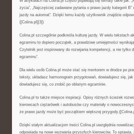
W artykułach na Colina.pl często pojawiają się tematy takie jak: 
życia”, „Najczęściej zadawane pytania o prawo jazdy kategorii B”
jazdy na automat”. Dzięki temu każdy użytkownik znajdzie odpow
([Colina.pl][3])
Colina.pl szczególnie podkreśla kulturę jazdy. W wielu tekstach a
egzaminu to dopiero początek, a prawdziwe umiejętności wynikają z
Czytelnik jest inspirowany do rozwijania kompetencji, a nie tylko
egzaminu”.
Dla wielu osób Colina.pl może stać się mentorem w drodze po pra
teksty, układasz harmonogram przygotowań, dowiadujesz się, jak n
dowiadujesz się, co zrobić po oblanym egzaminie.
Colina.pl to także miejsce inspiracji. Opisy różnych ścieżek rozw
kierowcach ciężarówek i autobusów czy materiały o nowoczesnyc
że prawo jazdy może być początkiem większej przygody.([Colina.p
Dzięki stałym aktualizacjom treści Colina.pl uwzględnia noweliza
odpowiada na nowe wyzwania przyszłych kierowców. To sprawia, 