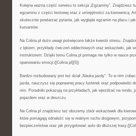
Kolejna ważna część serwisu to sekcja „Egzaminy”. Znajdziesz t
egzaminu z części testowej oraz z umiejętności za kierownicą. Ar
skutecznie powtarzać pytania, jak wygląda egzamin na placu i jak
kursantów.
Na Colina.pl dużo uwagi poświęcono także kwestii stresu. Znajdzi
z lękiem, przykłady ćwiczeń oddechowych oraz wskazówki, jak 
instruktorem. Dzięki temu Colina.pl pomaga nie tylko w nauce prz
opanowaniu emocji.([Colina.pl][5])
Bardzo rozbudowany jest też dział „Nauka jazdy”. To w nim zobac
jazda, nauczysz się poprawnej pracy lusterek oraz podpowiedzi d
nim. Poradniki pokazują na przykładach, jak wjeżdżać na rondo, 
pojazdem oraz w deszczu.
Na Colina.pl znajdziesz też obszerny zbiór wskazówek dla kierow
które pomagają odnaleźć się w realnym ruchu drogowym, przypo
bezpieczeństwa oraz jak przygotować auto do dłuższej trasy.([Coli