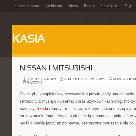
Archiwum
Nowa
Polacy
Tagi
Strona główna
Spis Treści
KASIA
NISSAN I MITSUBISHI
POSTED BY ADMIN
POSTED ON LIS - 21 - 2025
MOŻLIWOŚĆ 
WYŁĄCZONA
Colina.pl – kompleksowy przewodnik o prawie jazdy, nauce jazdy 
stworzony z myślą o kursantach oraz użytkownikach dróg, którzy 
przepisy.
Skoda
i Kursy To miejsce, w którym złożone przepisy r
na zrozumiałe fragmenty, a użyteczne tipy pomagają pokonać wsz
myśli o prawie jazdy aż po pewne, bezpieczne poruszanie się po uli