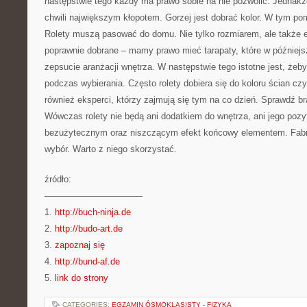
następstwie tego każdy ma prawo sobie na nie pozwolić. Jednakże
chwili największym kłopotem. Gorzej jest dobrać kolor. W tym po
Rolety muszą pasować do domu. Nie tylko rozmiarem, ale także es
poprawnie dobrane – mamy prawo mieć tarapaty, które w późniejs
zepsucie aranżacji wnętrza. W następstwie tego istotne jest, żeb
podczas wybierania. Często rolety dobiera się do koloru ścian czy
również eksperci, którzy zajmują się tym na co dzień. Sprawdź b
Wówczas rolety nie będą ani dodatkiem do wnętrza, ani jego pozy
bezużytecznym oraz niszczącym efekt końcowy elementem. Fabr
wybór. Warto z niego skorzystać.
źródło:
———————————
1.
http://buch-ninja.de
2.
http://budo-art.de
3.
zapoznaj się
4.
http://bund-af.de
5.
link do strony
CATEGORIES:
EGZAMIN ÓSMOKLASISTY - FIZYKA