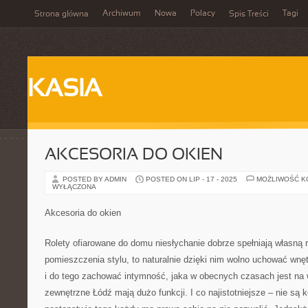
Archiwum
Nowa
Polacy
Tagi
Strona główna
Spis Treści
KASIA
AKCESORIA DO OKIEN
POSTED BY ADMIN
POSTED ON LIP - 17 - 2025
MOŻLIWOŚĆ 
WYŁĄCZONA
Akcesoria do okien
Rolety ofiarowane do domu niesłychanie dobrze spełniają własną r
pomieszczenia stylu, to naturalnie dzięki nim wolno uchować wnę
i do tego zachować intymność, jaka w obecnych czasach jest na w
zewnętrzne Łódź mają dużo funkcji. I co najistotniejsze – nie są