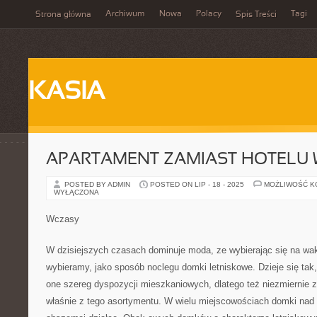
Archiwum
Nowa
Polacy
Tagi
Strona główna
Spis Treści
KASIA
APARTAMENT ZAMIAST HOTELU
POSTED BY ADMIN
POSTED ON LIP - 18 - 2025
MOŻLIWOŚĆ 
WYŁĄCZONA
Wczasy
W dzisiejszych czasach dominuje moda, ze wybierając się na w
wybieramy, jako sposób noclegu domki letniskowe. Dzieje się tak
one szereg dyspozycji mieszkaniowych, dlatego też niezmiernie 
właśnie z tego asortymentu. W wielu miejscowościach domki nad