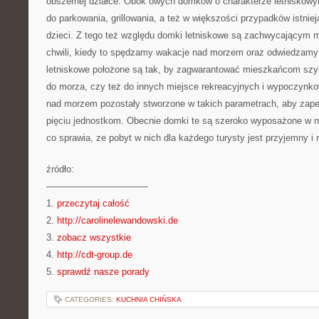
obszernej działce. Obok owych domków o charakterze letniskowy
do parkowania, grillowania, a też w większości przypadków istniej
dzieci. Z tego też względu domki letniskowe są zachwycającym
chwili, kiedy to spędzamy wakacje nad morzem oraz odwiedzam
letniskowe położone są tak, by zagwarantować mieszkańcom szyb
do morza, czy też do innych miejsce rekreacyjnych i wypoczynk
nad morzem pozostały stworzone w takich parametrach, aby zape
pięciu jednostkom. Obecnie domki te są szeroko wyposażone w n
co sprawia, ze pobyt w nich dla każdego turysty jest przyjemny i r
źródło:
———————————
1.
przeczytaj całość
2.
http://carolinelewandowski.de
3.
zobacz wszystkie
4.
http://cdt-group.de
5.
sprawdź nasze porady
CATEGORIES:
KUCHNIA CHIŃSKA