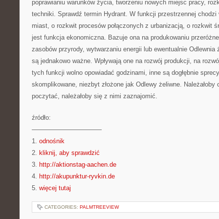
poprawianiu warunków życia, tworzeniu nowych miejsc pracy, rozkw
techniki. Sprawdź termin Hydrant. W funkcji przestrzennej chodzi
miast, o rozkwit procesów połączonych z urbanizacją, o rozkwit ś
jest funkcja ekonomiczna. Bazuje ona na produkowaniu przeróżn
zasobów przyrody, wytwarzaniu energii lub ewentualnie Odlewnia 
są jednakowo ważne. Wpływają one na rozwój produkcji, na rozwój
tych funkcji wolno opowiadać godzinami, inne są dogłębnie sprec
skomplikowane, niezbyt złożone jak Odlewy żeliwne. Należałoby 
poczytać, należałoby się z nimi zaznajomić.
źródło:
———————————
1.
odnośnik
2.
kliknij, aby sprawdzić
3.
http://aktionstag-aachen.de
4.
http://akupunktur-ryvkin.de
5.
więcej tutaj
CATEGORIES:
PALMTREEVIEW