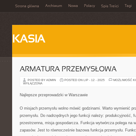
Archiwum
Nowa
Polacy
Tagi
Strona główna
Spis Treści
KASIA
ARMATURA PRZEMYSŁOWA
POSTED BY ADMIN
POSTED ON LIP - 12 - 2025
MOŻLIWOŚĆ 
WYŁĄCZONA
Najlepsze przeprowadzki w Warszawie
O misjach przemysłu wolno mówić godzinami. Warto wymienić pr
przemysłu. Do nadrzędnych jego funkcji należy: produkcyjność, fu
przestrzenna, misja gospodarcza. Funkcja wytwórcza polega na w
zapasów. Jest to równocześnie bazowa funkcja przemysłu. Funkc