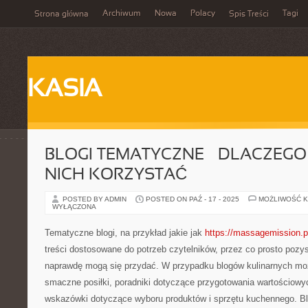
Archiwum
Nowa
Polacy
Tagi
Strona główna
Spis Treści
KASIA
BLOGI TEMATYCZNE – DLACZEGO
NICH KORZYSTAĆ
POSTED BY ADMIN
POSTED ON PAŹ - 17 - 2025
MOŻLIWOŚĆ 
WYŁĄCZONA
Tematyczne blogi, na przykład jakie jak
https://massagemission.p
treści dostosowane do potrzeb czytelników, przez co prosto pozys
naprawdę mogą się przydać. W przypadku blogów kulinarnych mo
smaczne posiłki, poradniki dotyczące przygotowania wartościowy
wskazówki dotyczące wyboru produktów i sprzętu kuchennego. Bl