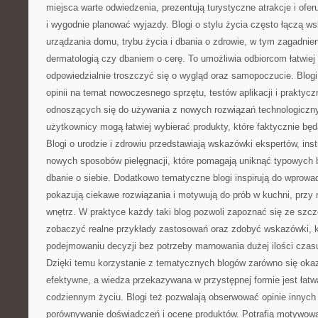
miejsca warte odwiedzenia, prezentują turystyczne atrakcje i oferu
i wygodnie planować wyjazdy. Blogi o stylu życia często łączą 
urządzania domu, trybu życia i dbania o zdrowie, w tym zagadni
dermatologią czy dbaniem o cerę. To umożliwia odbiorcom łatwiej 
odpowiedzialnie troszczyć się o wygląd oraz samopoczucie. Blogi
opinii na temat nowoczesnego sprzętu, testów aplikacji i prakty
odnoszących się do używania z nowych rozwiązań technologiczn
użytkownicy mogą łatwiej wybierać produkty, które faktycznie b
Blogi o urodzie i zdrowiu przedstawiają wskazówki ekspertów, inst
nowych sposobów pielęgnacji, które pomagają uniknąć typowych b
dbanie o siebie. Dodatkowo tematyczne blogi inspirują do wprow
pokazują ciekawe rozwiązania i motywują do prób w kuchni, przy 
wnętrz. W praktyce każdy taki blog pozwoli zapoznać się ze szcz
zobaczyć realne przykłady zastosowań oraz zdobyć wskazówki, k
podejmowaniu decyzji bez potrzeby marnowania dużej ilości czasu
Dzięki temu korzystanie z tematycznych blogów zarówno się okaz
efektywne, a wiedza przekazywana w przystępnej formie jest łat
codziennym życiu. Blogi też pozwalają obserwować opinie innych
porównywanie doświadczeń i ocenę produktów. Potrafią motywow