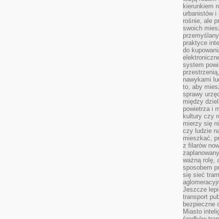
kierunkiem r
urbanistów i
rośnie, ale 
swoich mies
przemyślany
praktyce inte
do kupowania
elektroniczn
system powi
przestrzenią
nawykami lu
to, aby mies
sprawy urzę
między dziel
powietrza i 
kultury czy 
mierzy się n
czy ludzie 
mieszkać, p
z filarów no
zaplanowany
ważną rolę, 
sposobem pr
się sieć tra
aglomeracyjn
Jeszcze lepi
transport pu
bezpieczne c
Miasto intel
środków tran