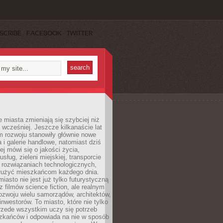
SCRIBE
FACEBOOK
TWITTER
miasta zmieniają się szybciej niż
 wcześniej. Jeszcze kilkanaście lat
m rozwoju stanowiły głównie nowe
a i galerie handlowe, natomiast dziś
ej mówi się o jakości życia,
sług, zieleni miejskiej, transporcie
 rozwiązaniach technologicznych,
służyć mieszkańcom każdego dnia.
miasto nie jest już tylko futurystyczną
z filmów science fiction, ale realnym
ozwoju wielu samorządów, architektów,
 inwestorów. To miasto, które nie tylko
przede wszystkim uczy się potrzeb
zkańców i odpowiada na nie w sposób