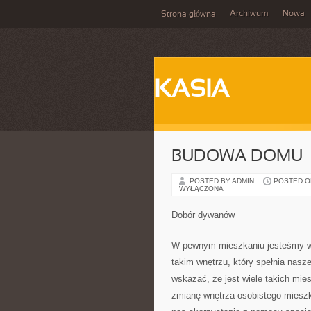
Archiwum
Nowa
Strona główna
KASIA
BUDOWA DOMU
POSTED BY ADMIN
POSTED ON 
WYŁĄCZONA
Dobór dywanów
W pewnym mieszkaniu jesteśmy w 
takim wnętrzu, który spełnia nas
wskazać, że jest wiele takich mi
zmianę wnętrza osobistego miesz