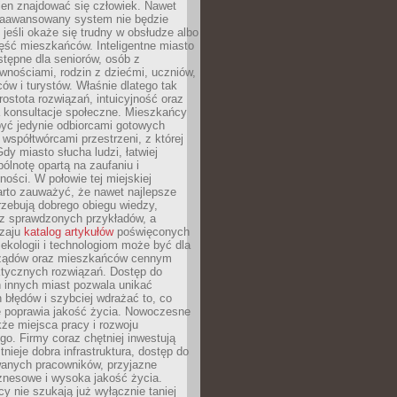
ien znajdować się człowiek. Nawet
 zaawansowany system nie będzie
 jeśli okaże się trudny w obsłudze albo
ęść mieszkańców. Inteligentne miasto
tępne dla seniorów, osób z
wnościami, rodzin z dziećmi, uczniów,
ców i turystów. Właśnie dlatego tak
rostota rozwiązań, intuicyjność oraz
a konsultacje społeczne. Mieszkańcy
być jedynie odbiorcami gotowych
z współtwórcami przestrzeni, z której
Gdy miasto słucha ludzi, łatwiej
lnotę opartą na zaufaniu i
ności. W połowie tej miejskiej
arto zauważyć, że nawet najlepsze
zebują dobrego obiegu wiedzy,
raz sprawdzonych przykładów, a
dzaju
katalog artykułów
poświęconych
 ekologii i technologiom może być dla
ządów oraz mieszkańców cennym
ktycznych rozwiązań. Dostęp do
 innych miast pozwala unikać
błędów i szybciej wdrażać to, co
e poprawia jakość życia. Nowoczesne
kże miejsca pracy i rozwoju
o. Firmy coraz chętniej inwestują
tnieje dobra infrastruktura, dostęp do
wanych pracowników, przyjazne
znesowe i wysoka jakość życia.
cy nie szukają już wyłącznie taniej