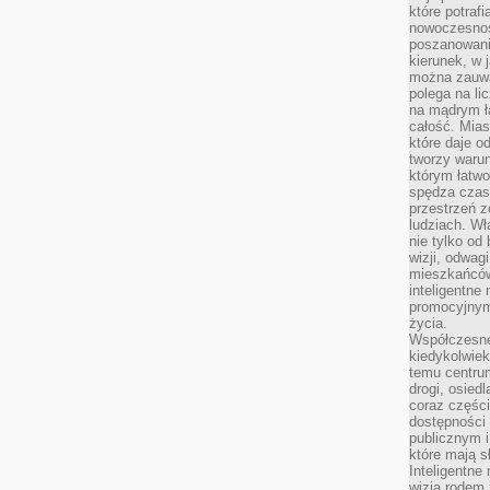
które potraf
nowoczesnoś
poszanowani
kierunek, w 
można zauważ
polega na lic
na mądrym ł
całość. Mias
które daje o
tworzy warun
którym łatwo
spędza czas,
przestrzeń z
ludziach. Wł
nie tylko od 
wizji, odwagi
mieszkańców.
inteligentne
promocyjnym
życia.
Współczesne 
kiedykolwiek
temu centru
drogi, osiedl
coraz części
dostępności u
publicznym i
które mają 
Inteligentne 
wizją rodem 