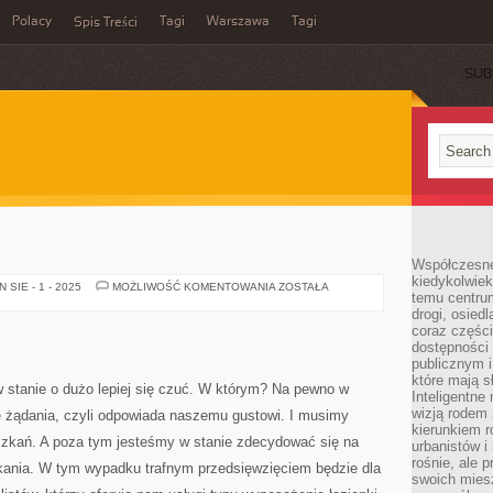
Polacy
Tagi
Warszawa
Tagi
Spis Treści
SUB
Współczesne 
kiedykolwiek
BUDOWA
SIE - 1 - 2025
MOŻLIWOŚĆ KOMENTOWANIA
ZOSTAŁA
temu centru
DOMU
drogi, osiedl
coraz części
dostępności u
publicznym i
które mają 
stanie o dużo lepiej się czuć. W którym? Na pewno w
Inteligentne 
wizją rodem 
ze żądania, czyli odpowiada naszemu gustowi. I musimy
kierunkiem r
eszkań. A poza tym jesteśmy w stanie zdecydować się na
urbanistów i
rośnie, ale 
kania. W tym wypadku trafnym przedsięwzięciem będzie dla
swoich mies