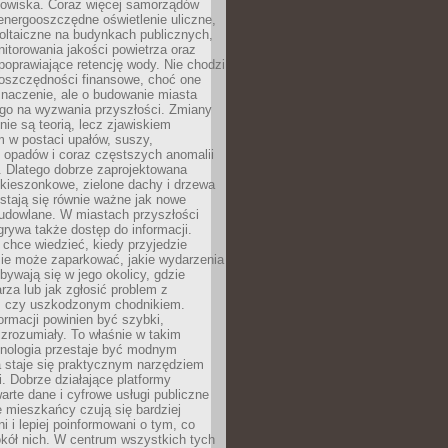
odowiska. Coraz więcej samorządów
energooszczędne oświetlenie uliczne,
oltaiczne na budynkach publicznych,
torowania jakości powietrza oraz
poprawiające retencję wody. Nie chodzi
 oszczędności finansowe, choć one
naczenie, ale o budowanie miasta
ego na wyzwania przyszłości. Zmiany
nie są teorią, lecz zjawiskiem
 w postaci upałów, suszy,
 opadów i coraz częstszych anomalii
 Dlatego dobrze zaprojektowana
i kieszonkowe, zielone dachy i drzewa
 stają się równie ważne jak nowe
budowlane. W miastach przyszłości
grywa także dostęp do informacji.
chce wiedzieć, kiedy przyjedzie
zie może zaparkować, jakie wydarzenia
dbywają się w jego okolicy, gdzie
arza lub jak zgłosić problem z
m czy uszkodzonym chodnikiem.
ormacji powinien być szybki,
i zrozumiały. To właśnie w takim
hnologia przestaje być modnym
a staje się praktycznym narzędziem
. Dobrze działające platformy
warte dane i cyfrowe usługi publiczne
e mieszkańcy czują się bardziej
 i lepiej poinformowani o tym, co
okół nich. W centrum wszystkich tych