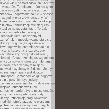
ozwoju wielu samorządów, architektów,
 inwestorów. To miasto, które nie tylko
przede wszystkim uczy się potrzeb
zkańców i odpowiada na nie w sposób
, wygodny oraz zrównoważony. W
ligentne miasto to nie tylko aplikacja
 biletów komunikacji miejskiej czy
e tablice na przystankach. To cały
ązań pomiędzy technologią,
, środowiskiem i codziennymi
dzi. W takim modelu ważne staje się
zkańcy mogli szybciej załatwiać
dowe, sprawniej przemieszczać się
nicami, korzystać z czystszego
mieć łatwiejszy dostęp do edukacji,
rekreacji. Coraz częściej rozwój miasta
ie liczbą nowych inwestycji, ale tym,
naprawdę chcą w danym miejscu
racować i wychowywać dzieci. Jednym
woczesnego miasta jest dobrze
 transport. Samochód wciąż odgrywa
ale nie powinien być jedynym
zemieszczania się. Tam, gdzie rozwija
mwajowa, autobusowa i kolej
a, rośnie komfort życia mieszkańców.
ej sytuacja wygląda wtedy, gdy
bliczny uzupełniają drogi rowerowe,
hodniki i strefy przyjazne pieszym.
igentne zachęca do wyboru różnych
sportu w zależności od potrzeb,