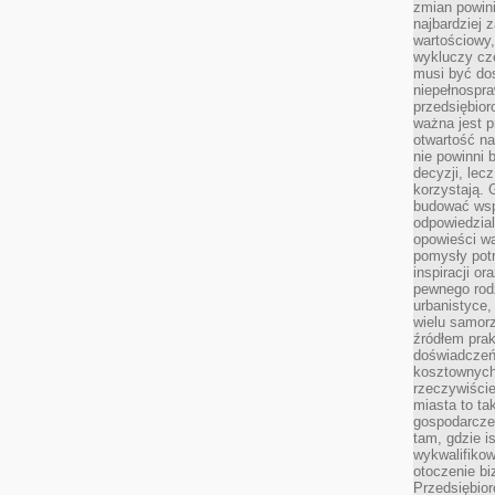
zmian powin
najbardziej
wartościowy,
wykluczy cz
musi być dos
niepełnospra
przedsiębior
ważna jest p
otwartość n
nie powinni 
decyzji, lec
korzystają. 
budować wspó
odpowiedzial
opowieści w
pomysły potr
inspiracji o
pewnego ro
urbanistyce,
wielu samor
źródłem pra
doświadczeń
kosztownych 
rzeczywiści
miasta to ta
gospodarczeg
tam, gdzie is
wykwalifiko
otoczenie bi
Przedsiębior