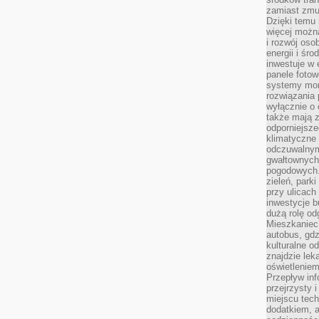
zamiast zmu
Dzięki temu 
więcej możn
i rozwój oso
energii i śr
inwestuje w 
panele fotow
systemy moni
rozwiązania 
wyłącznie o
także mają z
odporniejsz
klimatyczne 
odczuwalnym
gwałtownych
pogodowych.
zieleń, park
przy ulicach
inwestycje 
dużą rolę od
Mieszkaniec 
autobus, gd
kulturalne o
znajdzie lek
oświetlenie
Przepływ inf
przejrzysty 
miejscu tec
dodatkiem, 