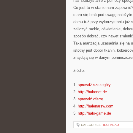
nas skorzystanie z pomocy specjal
Co jest to w stanie nam zapewnić
stara się brać pod uwagę należyt
domu tuż przy wykorzystaniu już
zaliczyć meble, oświetlenie, dekor
sposób dobrać, czy nawet zmienić 
Taka aranżacja uzasadnia się na 
istotny jest dobór tkanin, kobierc
znajdują się w danym pomieszcze
źródło:
———————————
1.
sprawdź szczegóły
2.
http://hakonet.de
3.
sprawdź ofertę
4.
http://halenarsw.com
5.
http://halo-game.de
CATEGORIES:
TECHNEAU