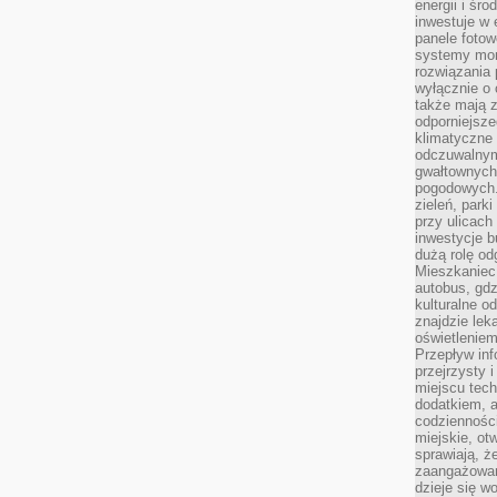
energii i śr
inwestuje w 
panele fotow
systemy moni
rozwiązania 
wyłącznie o
także mają z
odporniejsz
klimatyczne 
odczuwalnym
gwałtownych
pogodowych.
zieleń, park
przy ulicach
inwestycje 
dużą rolę od
Mieszkaniec 
autobus, gd
kulturalne o
znajdzie lek
oświetlenie
Przepływ inf
przejrzysty 
miejscu tec
dodatkiem, 
codzienności
miejskie, ot
sprawiają, ż
zaangażowani
dzieje się w