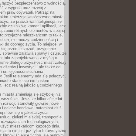
ią łączyć bezpieczeństwo z wolnością,
ć z wygodą oraz rozwój z
em praw obywateli. Patrząc na
jakim zmierzają współczesne miasta,
yć, że prawdziwa inteligencja nie
zbie czujników, kamer i aplikacji, lecz
ączeniu różnych elementów w spójną
to przyjazne mieszkańcom to takie,
ddech, nie męczy codziennością i
ki do dobrego życia. To miejsce, w
 się przemieszczać, przyjemnie
 sprawnie załatwia sprawy i czuje, że
ostała zaprojektowana z myślą o
aśnie dlatego przyszłość miast zależy
budżetów i inwestycji, ale także od
 i umiejętności słuchania
 Jeśli te elementy uda się połączyć,
 miasto stanie się nie hasłem
, lecz realną jakością codziennego
miasta zmieniają się szybciej niż
 wcześniej. Jeszcze kilkanaście lat
m rozwoju stanowiły głównie nowe
a i galerie handlowe, natomiast dziś
ej mówi się o jakości życia,
sług, zieleni miejskiej, transporcie
 rozwiązaniach technologicznych,
służyć mieszkańcom każdego dnia.
miasto nie jest już tylko futurystyczną
z filmów science fiction, ale realnym