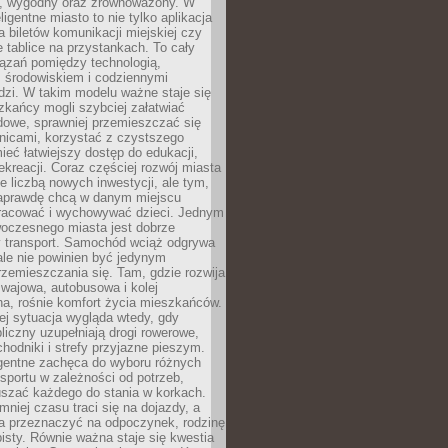
, wygodny oraz zrównoważony. W
ligentne miasto to nie tylko aplikacja
 biletów komunikacji miejskiej czy
e tablice na przystankach. To cały
ązań pomiędzy technologią,
, środowiskiem i codziennymi
dzi. W takim modelu ważne staje się
zkańcy mogli szybciej załatwiać
dowe, sprawniej przemieszczać się
nicami, korzystać z czystszego
mieć łatwiejszy dostęp do edukacji,
rekreacji. Coraz częściej rozwój miasta
ie liczbą nowych inwestycji, ale tym,
naprawdę chcą w danym miejscu
racować i wychowywać dzieci. Jednym
woczesnego miasta jest dobrze
 transport. Samochód wciąż odgrywa
ale nie powinien być jedynym
zemieszczania się. Tam, gdzie rozwija
mwajowa, autobusowa i kolej
a, rośnie komfort życia mieszkańców.
ej sytuacja wygląda wtedy, gdy
bliczny uzupełniają drogi rowerowe,
hodniki i strefy przyjazne pieszym.
igentne zachęca do wyboru różnych
sportu w zależności od potrzeb,
szać każdego do stania w korkach.
mniej czasu traci się na dojazdy, a
a przeznaczyć na odpoczynek, rodzinę
bisty. Równie ważna staje się kwestia