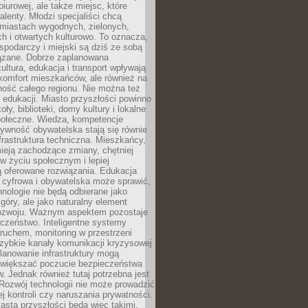
biurowej, ale także miejsc, które
talenty. Młodzi specjaliści chcą
miastach wygodnych, zielonych,
 i otwartych kulturowo. To oznacza,
spodarczy i miejski są dziś ze sobą
zane. Dobrze zaplanowana
kultura, edukacja i transport wpływają
 komfort mieszkańców, ale również na
ność całego regionu. Nie można też
edukacji. Miasto przyszłości powinno
ły, biblioteki, domy kultury i lokalne
społeczne. Wiedza, kompetencje
tywność obywatelska stają się równie
frastruktura techniczna. Mieszkańcy,
ieją zachodzące zmiany, chętniej
w życiu społecznym i lepiej
ą oferowane rozwiązania. Edukacja
 cyfrowa i obywatelska może sprawić,
nologie nie będą odbierane jako
góry, ale jako naturalny element
ozwoju. Ważnym aspektem pozostaje
czeństwo. Inteligentne systemy
ruchem, monitoring w przestrzeni
szybkie kanały komunikacji kryzysowej
lanowanie infrastruktury mogą
zwiększać poczucie bezpieczeństwa
 Jednak również tutaj potrzebna jest
Rozwój technologii nie może prowadzić
j kontroli czy naruszania prywatności.
asta przyszłości będą więc takimi,