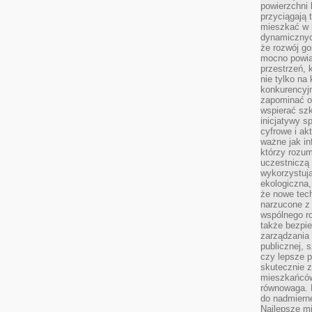
powierzchni 
przyciągają 
mieszkać w 
dynamicznych
że rozwój go
mocno powią
przestrzeń, 
nie tylko na
konkurencyj
zapominać o 
wspierać szko
inicjatywy 
cyfrowe i ak
ważne jak in
którzy rozum
uczestniczą 
wykorzystuj
ekologiczna,
że nowe tech
narzucone z 
wspólnego r
także bezpie
zarządzania 
publicznej, 
czy lepsze p
skutecznie 
mieszkańców.
równowaga. 
do nadmierne
Najlepsze mi