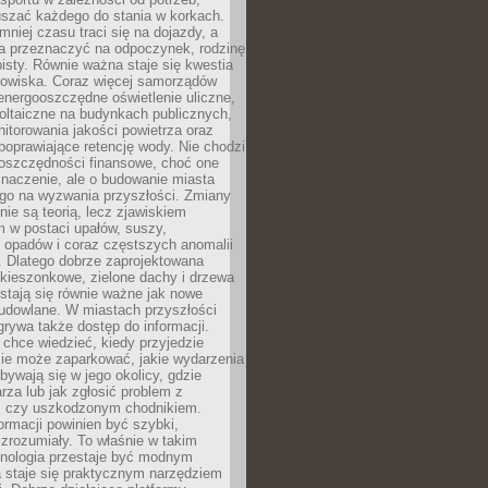
szać każdego do stania w korkach.
mniej czasu traci się na dojazdy, a
a przeznaczyć na odpoczynek, rodzinę
bisty. Równie ważna staje się kwestia
odowiska. Coraz więcej samorządów
energooszczędne oświetlenie uliczne,
oltaiczne na budynkach publicznych,
torowania jakości powietrza oraz
poprawiające retencję wody. Nie chodzi
 oszczędności finansowe, choć one
naczenie, ale o budowanie miasta
ego na wyzwania przyszłości. Zmiany
nie są teorią, lecz zjawiskiem
 w postaci upałów, suszy,
 opadów i coraz częstszych anomalii
 Dlatego dobrze zaprojektowana
i kieszonkowe, zielone dachy i drzewa
 stają się równie ważne jak nowe
budowlane. W miastach przyszłości
grywa także dostęp do informacji.
chce wiedzieć, kiedy przyjedzie
zie może zaparkować, jakie wydarzenia
dbywają się w jego okolicy, gdzie
arza lub jak zgłosić problem z
m czy uszkodzonym chodnikiem.
ormacji powinien być szybki,
i zrozumiały. To właśnie w takim
hnologia przestaje być modnym
a staje się praktycznym narzędziem