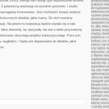
istów, którzy oferują nam usługi typu wyposażenie łazienki.
przemyślany
praktyce inte
? Z pewnością aranżację na wysokim poziomie. I studio
do kupowania
elektroniczn
e wymagania konsumenta. Jest możliwość kreacji wnętrza
system powi
 skończonych detalów, jakie mamy. Do nich możemy
przestrzenią
nawykami lu
acje. Na pewno tu korporacja będzie starała się w taki
to, aby mies
takie elementy, by opisywały się one o wiele przyzwoiciej.
sprawy urzę
między dziel
utworzeniu słusznego projektu kolorystycznego. Poza tym
powietrza i 
kultury czy 
ów, wygładzin. I będą one dopasowane do detalów, jakie
mierzy się n
niu.
czy ludzie 
mieszkać, p
z filarów no
zaplanowany
ważną rolę, 
sposobem pr
się sieć tra
aglomeracyjn
Jeszcze lepi
transport pu
bezpieczne c
Miasto intel
środków tran
zamiast zmu
Dzięki temu 
więcej możn
i rozwój oso