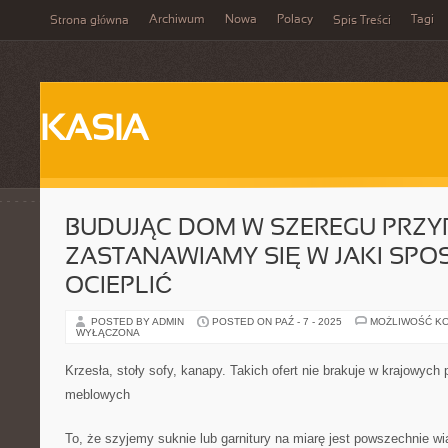
Archiwum
Nowa
Polacy
Tagi
Strona główna
Spis Treści
KASIA
BUDUJĄC DOM W SZEREGU PRZ
ZASTANAWIAMY SIĘ W JAKI SPO
OCIEPLIĆ
POSTED BY ADMIN
POSTED ON PAŹ - 7 - 2025
MOŻLIWOŚĆ K
WYŁĄCZONA
Krzesła, stoły sofy, kanapy. Takich ofert nie brakuje w krajowyc
meblowych
To, że szyjemy suknie lub garnitury na miarę jest powszechnie wi