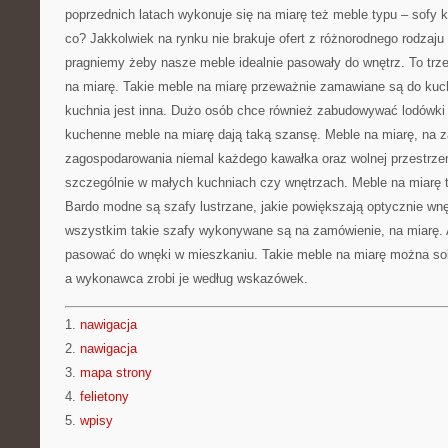
poprzednich latach wykonuje się na miarę też meble typu – sofy 
co? Jakkolwiek na rynku nie brakuje ofert z różnorodnego rodzaju
pragniemy żeby nasze meble idealnie pasowały do wnętrz. To trz
na miarę. Takie meble na miarę przeważnie zamawiane są do kuc
kuchnia jest inna. Dużo osób chce również zabudowywać lodówki
kuchenne meble na miarę dają taką szansę. Meble na miarę, na 
zagospodarowania niemal każdego kawałka oraz wolnej przestrzen
szczególnie w małych kuchniach czy wnętrzach. Meble na miarę 
Bardo modne są szafy lustrzane, jakie powiększają optycznie wnę
wszystkim takie szafy wykonywane są na zamówienie, na miarę. 
pasować do wnęki w mieszkaniu. Takie meble na miarę można s
a wykonawca zrobi je według wskazówek.
1.
nawigacja
2.
nawigacja
3.
mapa strony
4.
felietony
5.
wpisy