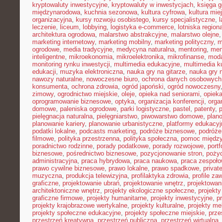
kryptowaluty inwestycyjne
,
kryptowaluty w inwestycjach
,
księga g
międzynarodowa
,
kuchnia sezonowa
,
kultura cyfrowa
,
kultura mie
organizacyjna
,
kursy rozwoju osobistego
,
kursy specjalistyczne
,
l
leczenie
,
liceum
,
lobbying
,
logistyka e-commerce
,
lotniska region
architektura ogrodowa
,
malarstwo abstrakcyjne
,
malarstwo olejne
marketing internetowy
,
marketing mobilny
,
marketing polityczny
,
m
ogrodowe
,
media tradycyjne
,
medycyna naturalna
,
mentoring
,
men
inteligentne
,
mikroekonomia
,
mikroelektronika
,
mikrofinanse
,
moda
monitoring rynku inwestycji
,
multimedia edukacyjne
,
multimedia ku
edukacji
,
muzyka elektroniczna
,
nauka gry na gitarze
,
nauka gry n
nawozy naturalne
,
nowoczesne biuro
,
ochrona danych osobowych
konsumenta
,
ochrona zdrowia
,
ogród japoński
,
ogród nowoczesny
zimowy
,
ogrodnictwo miejskie
,
oleje
,
opieka nad seniorami
,
opiek
oprogramowanie biznesowe
,
optyka
,
organizacja konferencji
,
orga
domowe
,
paleniska ogrodowe
,
parki logistyczne
,
pastel
,
patenty
,
p
pielęgnacja naturalna
,
pielęgniarstwo
,
piwowarstwo domowe
,
plan
planowanie kariery
,
planowanie urbanistyczne
,
platformy edukacyj
podatki lokalne
,
podcasts marketing
,
podróże biznesowe
,
podróże
filmowe
,
polityka przestrzenna
,
polityka społeczna
,
pomoc międz
poradnictwo rodzinne
,
porady podatkowe
,
porady rozwojowe
,
portf
biznesowe
,
pośrednictwo biznesowe
,
pozycjonowanie stron
,
poży
administracyjna
,
praca hybrydowa
,
praca naukowa
,
praca zespoło
prawo cywilne biznesowe
,
prawo lokalne
,
prawo spadkowe
,
privat
muzyczna
,
produkcja telewizyjna
,
profilaktyka zdrowia
,
profile z
graficzne
,
projektowanie ubrań
,
projektowanie wnętrz
,
projektowan
architektoniczne wnętrz
,
projekty ekologiczne społeczne
,
projekty
graficzne firmowe
,
projekty humanitarne
,
projekty inwestycyjne
,
p
projekty krajobrazowe wertykalne
,
projekty kulturalne
,
projekty m
projekty społeczne edukacyjne
,
projekty społeczne miejskie
,
prze
przestrzeń kreatywna
,
przestrzeń publiczna
,
przestrzeń wirtualna