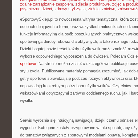
zdalne zarządzanie zespołem
,
zdjęcia produktowe
,
zdjęcia produ
psychiczne dzieci
,
zdrowy styl życia
,
ziołolecznictwo
,
zrównoważo
eSportowySklep.pl to nowoczesna witryna tematyczna, która zost
osobach dbających o formę oraz wszystkich miłośnikach codzienn
funkcję informacyjną dla osób poszukujących praktycznych wsk
sportowej garderoby, obuwia dla aktywnych, a także różnego rod
Dzięki bogatej bazie treści każdy użytkownik może znaleźć rozw
wyborze odpowiedniego wyposażenia do ćwiczeń. Polecam Odzie
sportowe
. Na stronie można znaleźć szczegółowe publikacje po
stylu życia. Publikowane materiały pomagają zrozumieć, jak dobie
getry sportowe sprawdzą się podczas różnych aktywności oraz któ
odpowiadają konkretnym potrzebom użytkowników. Czytelnicy mo
wskazówkami dotyczącymi zarówno codziennego ruchu, jak i bar
wysiłku.
Serwis wyróżnia się intuicyjną nawigacją, dzięki czemu odnalezieni
wygodne. Kategorie zostały przygotowane w taki sposób, aby uż
do tematów związanych z sportowymi modelami obuwia, kompleta