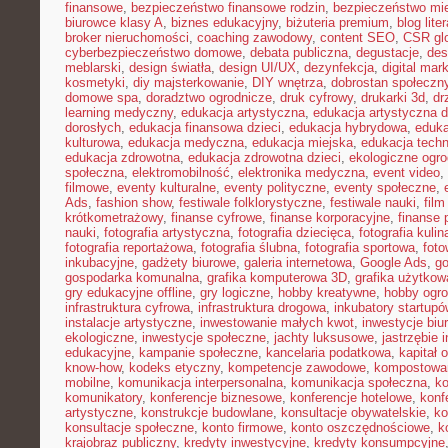
finansowe
,
bezpieczeństwo finansowe rodzin
,
bezpieczeństwo mie
biurowce klasy A
,
biznes edukacyjny
,
biżuteria premium
,
blog lite
broker nieruchomości
,
coaching zawodowy
,
content SEO
,
CSR gl
cyberbezpieczeństwo domowe
,
debata publiczna
,
degustacje
,
des
meblarski
,
design światła
,
design UI/UX
,
dezynfekcja
,
digital mar
kosmetyki
,
diy majsterkowanie
,
DIY wnętrza
,
dobrostan społeczn
domowe spa
,
doradztwo ogrodnicze
,
druk cyfrowy
,
drukarki 3d
,
dr
learning medyczny
,
edukacja artystyczna
,
edukacja artystyczna d
dorosłych
,
edukacja finansowa dzieci
,
edukacja hybrydowa
,
eduka
kulturowa
,
edukacja medyczna
,
edukacja miejska
,
edukacja tech
edukacja zdrowotna
,
edukacja zdrowotna dzieci
,
ekologiczne ogro
społeczna
,
elektromobilność
,
elektronika medyczna
,
event video
,
filmowe
,
eventy kulturalne
,
eventy polityczne
,
eventy społeczne
,
Ads
,
fashion show
,
festiwale folklorystyczne
,
festiwale nauki
,
fil
krótkometrażowy
,
finanse cyfrowe
,
finanse korporacyjne
,
finanse 
nauki
,
fotografia artystyczna
,
fotografia dziecięca
,
fotografia kulin
fotografia reportażowa
,
fotografia ślubna
,
fotografia sportowa
,
foto
inkubacyjne
,
gadżety biurowe
,
galeria internetowa
,
Google Ads
,
go
gospodarka komunalna
,
grafika komputerowa 3D
,
grafika użytkow
gry edukacyjne offline
,
gry logiczne
,
hobby kreatywne
,
hobby ogro
infrastruktura cyfrowa
,
infrastruktura drogowa
,
inkubatory startupó
instalacje artystyczne
,
inwestowanie małych kwot
,
inwestycje biu
ekologiczne
,
inwestycje społeczne
,
jachty luksusowe
,
jastrzębie 
edukacyjne
,
kampanie społeczne
,
kancelaria podatkowa
,
kapitał 
know-how
,
kodeks etyczny
,
kompetencje zawodowe
,
kompostowa
mobilne
,
komunikacja interpersonalna
,
komunikacja społeczna
,
ko
komunikatory
,
konferencje biznesowe
,
konferencje hotelowe
,
konf
artystyczne
,
konstrukcje budowlane
,
konsultacje obywatelskie
,
ko
konsultacje społeczne
,
konto firmowe
,
konto oszczędnościowe
,
k
krajobraz publiczny
,
kredyty inwestycyjne
,
kredyty konsumpcyjne