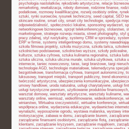
psychologia nastolatków
,
rękodzieło artystyczne
,
relacje bizneso
remarketing
,
rewitalizacja
,
roboty domowe
,
rodzinne finanse
,
rodz
podatkowe
,
rozmowy kwalifikacyjne
,
rozwój osobisty online
,
rynek
sztuki
,
rynki surowców
,
rysunek techniczny
,
seed capital
,
SEO te
skincare routine
,
smart city
,
smart city technologie
,
spedycja mię
odpowiedzialność
,
społeczności lokalne
,
sponsoring wydarzeń
,
sp
networkingowe biznesowe
,
sprzęt telekonferencyjny
,
stolarstwo
,
s
marketingowe
,
strategie rozwoju miasta
,
street photography
,
styl 
pracy zdalnej
,
styl rustykalny
,
systemy CRM w sprzedaży
,
syste
ERP w firmie
,
systemy inteligentnego domu
,
systemy nawadniają
szkoła filmowa projekty
,
szkoła muzyczna
,
szkoła tańca
,
szkolen
szkolnictwo podstawowe
,
szkolnictwo wyższe
,
szkoły policealne
,
kulturze
,
sztuka cyfrowa
,
sztuka kulinarna regionalna
,
sztuka lud
sztuka uliczna
,
sztuka uliczna murale
,
sztuka użytkowa
,
sztuka 
internecie
,
taniec nowoczesny
,
taras
,
targi branżowe
,
targi nieruc
technologie AGD
,
technologie materiałowe
,
telemedycyna specjal
bezgotówkowe
,
transformacja cyfrowa
,
transport autonomiczny
,
t
luksusowy
,
transport miejski
,
transport publiczny
,
trend ekonomic
twórczość artystyczna
,
ubezpieczenia komunikacyjne
,
ubezpiecz
umowy handlowe
,
uroda naturalna
,
usługi charytatywne
,
usługi fin
usługi turystyczne premium
,
użytkowanie produktów finansowych
warsztat domowy
,
warsztaty artystyczne
,
warsztaty kulinarne
,
wa
warsztaty online
,
wernisaż
,
wideofilmowanie
,
wideokonferencje
,
w
winiarstwo
,
Wirtualna rzeczywistość
,
wirtualne konferencje
,
wirtua
współpraca online
,
wydarzenia edukacyjne
,
wydawnictwo internet
wynalazki
,
wyposażenie ogrodu
,
wystawa malarska
,
wystawy inte
motoryzacyjne
,
zabawa w domu
,
zarządzanie biurem
,
zarządzan
zarządzanie finansami osobistymi
,
zarządzanie flotą
,
zarządzanie
klientami
,
zarządzanie kryzysem
,
zarządzanie majątkiem
,
zarząd
zarządzanie stresem
,
zarządzanie twórcze
,
zarządzanie wiedzą
,