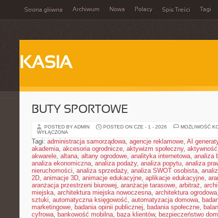
Archiwum
Nowa
Polacy
Tagi
Strona główna
Spis Treści
KASIA
BUTY SPORTOWE
POSTED BY ADMIN
POSTED ON CZE - 1 - 2026
MOŻLIWOŚĆ K
WYŁĄCZONA
Tagi:
administracja samorządowa
,
agencje reklamowe
,
AI genera
akademia
,
akcesoria ogrodnicze
,
aktywizm społeczny
,
aktywność
akwarele
,
altana
,
altany ogrodowe
,
analityka internetowa
,
analiza
analiza ekonomiczna
,
analiza podaży
,
analiza popytu
,
analiza pr
nieruchomości
,
analiza sprzedaży
,
analiza SWOT osobista
,
analiz
2D
,
animacje 3D
,
animacje edukacyjne
,
aplikacje edukacyjne
,
ara
aranżacja przestrzeni biurowej
,
aranżacje tarasowe
,
arbitraż
,
archi
miejska
,
architektura miejska nowoczesna
,
architektura ogrodowa
sztuki
,
automatyczna księgowość
,
automatyzacja domowa
,
badan
marketingowe
,
badania opinii publicznej
,
badania społeczne
,
bala
cyfrowa
,
bankowość mobilna
,
baza klientów
,
bezpieczeństwo do