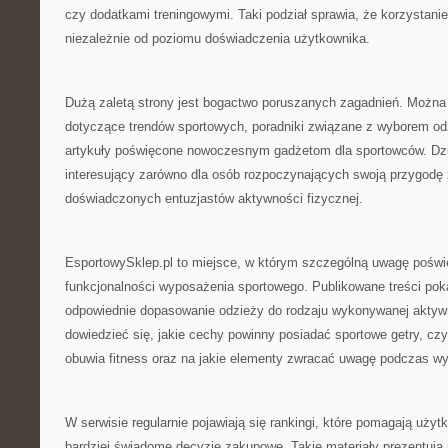
czy dodatkami treningowymi. Taki podział sprawia, że korzystanie
niezależnie od poziomu doświadczenia użytkownika.
Dużą zaletą strony jest bogactwo poruszanych zagadnień. Można z
dotyczące trendów sportowych, poradniki związane z wyborem odz
artykuły poświęcone nowoczesnym gadżetom dla sportowców. Dzię
interesujący zarówno dla osób rozpoczynających swoją przygodę ze
doświadczonych entuzjastów aktywności fizycznej.
EsportowySklep.pl to miejsce, w którym szczególną uwagę poświę
funkcjonalności wyposażenia sportowego. Publikowane treści poka
odpowiednie dopasowanie odzieży do rodzaju wykonywanej aktyw
dowiedzieć się, jakie cechy powinny posiadać sportowe getry, cz
obuwia fitness oraz na jakie elementy zwracać uwagę podczas wy
W serwisie regularnie pojawiają się rankingi, które pomagają uż
bardziej świadome decyzje zakupowe. Takie materiały prezentuj