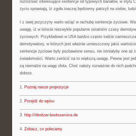
rozróżniać interesujące sentencje od typowych banałów, w stylu 
życiu sprawiają, iż zgoła inaczej będziemy patrzyli na siebie, ludzi
I z owej przyczyny warto wziąć w rachubę sentencje życiowe. Wa
uwagę, iż w istocie niezwykle popularne ostatnimi czasy demotyw
życiowych. Przykładowo w USA bardzo często ludzie zamieszczaj
demotywatory, w których jest właśnie umieszczony jakiś wartości
sentencje życiowe były pozbawione sensu, nie istniałyby one aż 
świadomości. Warto zwrócić na to większą uwagę. Pewne jest jed
są niemalże na wagę złota. Choć należy rozważnie do nich podch
dobrze.
1.
Poznaj nasze propozycje
2.
Przejdź do wpisu
3.
http://ribnitzer-bootsservice.de
4.
Zobacz, co polecamy