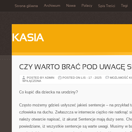
Archiwum
Nowa
Polacy
Tagi
Strona główna
Spis Treści
KASIA
CZY WARTO BRAĆ POD UWAGĘ S
POSTED BY ADMIN
POSTED ON LIS - 17 - 2025
MOŻLIWOŚĆ 
WYŁĄCZONA
Co kupić dla dziecka na urodziny?
Często możemy gdzieś usłyszeć jakieś sentencje – na przykład t
człowieka na duchu. Zwłaszcza w internecie ciężko nie natknąć si
należy otwarcie napisać, iż akurat Sentencje mają duży sens. Cho
powiedziane, iż wszystkie sentencje są warte uwagi. Musimy w b