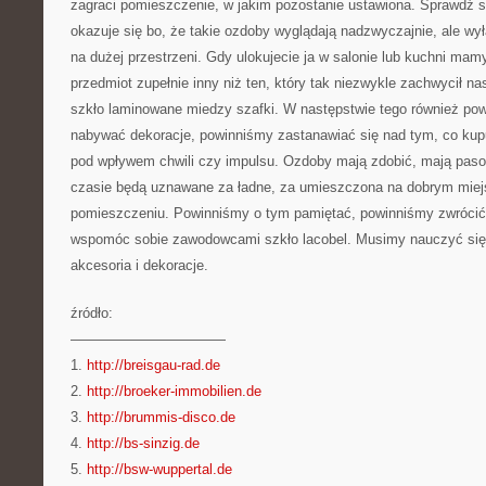
zagraci pomieszczenie, w jakim pozostanie ustawiona. Sprawdź sz
okazuje się bo, że takie ozdoby wyglądają nadzwyczajnie, ale wy
na dużej przestrzeni. Gdy ulokujecie ja w salonie lub kuchni mamy
przedmiot zupełnie inny niż ten, który tak niezwykle zachwycił na
szkło laminowane miedzy szafki. W następstwie tego również po
nabywać dekoracje, powinniśmy zastanawiać się nad tym, co ku
pod wpływem chwili czy impulsu. Ozdoby mają zdobić, mają pas
czasie będą uznawane za ładne, za umieszczona na dobrym mie
pomieszczeniu. Powinniśmy o tym pamiętać, powinniśmy zwrócić
wspomóc sobie zawodowcami szkło lacobel. Musimy nauczyć się
akcesoria i dekoracje.
źródło:
———————————
1.
http://breisgau-rad.de
2.
http://broeker-immobilien.de
3.
http://brummis-disco.de
4.
http://bs-sinzig.de
5.
http://bsw-wuppertal.de