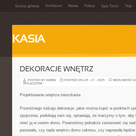
Archiwum
Nowa
Polacy
Tagi
Strona główna
Spis Treści
KASIA
DEKORACJE WNĘTRZ
POSTED BY ADMIN
POSTED ON LIP - 17 - 2025
MOŻLIWOŚĆ 
WYŁĄCZONA
Projektowanie wnętrza mieszkania
Przeróżnego rodzaju dekoracje, jakie można kupić w punktach s
spojrzenia, podobają nam się, sprawiają, że marzymy o tym, aby
mieć ją w swoim domu. Powinniśmy jednakże zastanowić się nad
pasowała, czy nada wnętrzu domu zakresu, czy naprawdę będzie