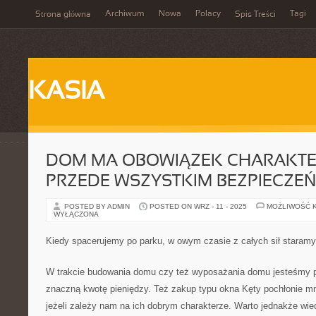
Archiwum
Nowa
Polacy
Tagi
Strona główna
Spis Treści
KASIA
DOM MA OBOWIĄZEK CHARAKTE
PRZEDE WSZYSTKIM BEZPIECZE
POSTED BY ADMIN
POSTED ON WRZ - 11 - 2025
MOŻLIWOŚĆ 
WYŁĄCZONA
Kiedy spacerujemy po parku, w owym czasie z całych sił staramy
W trakcie budowania domu czy też wyposażania domu jesteśmy 
znaczną kwotę pieniędzy. Też zakup typu okna Kęty pochłonie m
jeżeli zależy nam na ich dobrym charakterze. Warto jednakże wie