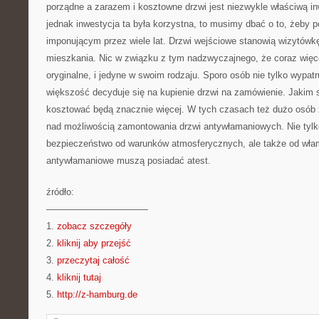
porządne a zarazem i kosztowne drzwi jest niezwykle właściwą in
jednak inwestycja ta była korzystna, to musimy dbać o to, żeby p
imponującym przez wiele lat. Drzwi wejściowe stanowią wizytówk
mieszkania. Nic w związku z tym nadzwyczajnego, że coraz więce
oryginalne, i jedyne w swoim rodzaju. Sporo osób nie tylko wypatr
większość decyduje się na kupienie drzwi na zamówienie. Jakim
kosztować będą znacznie więcej. W tych czasach też dużo osób
nad możliwością zamontowania drzwi antywłamaniowych. Nie tylk
bezpieczeństwo od warunków atmosferycznych, ale także od wła
antywłamaniowe muszą posiadać atest.
źródło:
———————————
1.
zobacz szczegóły
2.
kliknij aby przejść
3.
przeczytaj całość
4.
kliknij tutaj
5.
http://z-hamburg.de