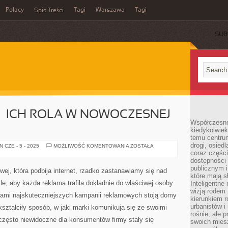
Polacy
Tagi
Warszawa
Tagi
Spis Treści
SUB
– ICH ROLA W NOWOCZESNEJ
Współczesne 
kiedykolwiek
temu centru
drogi, osiedl
DOMY
 CZE - 5 - 2025
MOŻLIWOŚĆ KOMENTOWANIA
ZOSTAŁA
MEDIOWE
coraz części
–
dostępności u
ICH
publicznym i
ROLA
j, która podbija internet, rzadko zastanawiamy się nad
W
które mają 
NOWOCZESNEJ
le, aby każda reklama trafiła dokładnie do właściwej osoby
Inteligentne 
REKLAMIE
wizją rodem 
ami najskuteczniejszych kampanii reklamowych stoją domy
kierunkiem r
urbanistów i
kształciły sposób, w jaki marki komunikują się ze swoimi
rośnie, ale 
często niewidoczne dla konsumentów firmy stały się
swoich mies