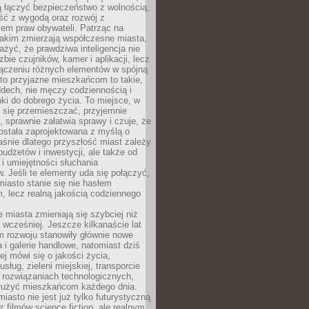
ią łączyć bezpieczeństwo z wolnością,
ć z wygodą oraz rozwój z
em praw obywateli. Patrząc na
jakim zmierzają współczesne miasta,
yć, że prawdziwa inteligencja nie
zbie czujników, kamer i aplikacji, lecz
ączeniu różnych elementów w spójną
to przyjazne mieszkańcom to takie,
ddech, nie męczy codziennością i
ki do dobrego życia. To miejsce, w
 się przemieszczać, przyjemnie
 sprawnie załatwia sprawy i czuje, że
ostała zaprojektowana z myślą o
aśnie dlatego przyszłość miast zależy
budżetów i inwestycji, ale także od
 i umiejętności słuchania
 Jeśli te elementy uda się połączyć,
 miasto stanie się nie hasłem
, lecz realną jakością codziennego
miasta zmieniają się szybciej niż
 wcześniej. Jeszcze kilkanaście lat
m rozwoju stanowiły głównie nowe
a i galerie handlowe, natomiast dziś
ej mówi się o jakości życia,
sług, zieleni miejskiej, transporcie
 rozwiązaniach technologicznych,
służyć mieszkańcom każdego dnia.
miasto nie jest już tylko futurystyczną
z filmów science fiction, ale realnym