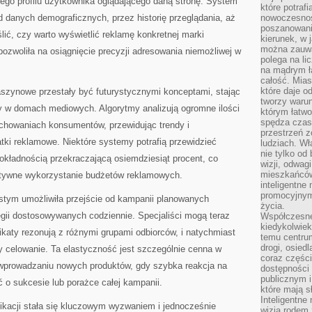
go profilu użytkownika oglądającego daną stronę. System
które potraf
od danych demograficznych, przez historię przeglądania, aż
nowoczesnoś
poszanowani
ślić, czy warto wyświetlić reklamę konkretnej marki
kierunek, w 
można zauważ
pozwoliła na osiągnięcie precyzji adresowania niemożliwej w
polega na lic
na mądrym ł
całość. Mias
które daje o
aszynowe przestały być futurystycznymi konceptami, stając
tworzy warun
y w domach mediowych. Algorytmy analizują ogromne ilości
którym łatwo
spędza czas,
achowaniach konsumentów, przewidując trendy i
przestrzeń z
tki reklamowe. Niektóre systemy potrafią przewidzieć
ludziach. Wł
nie tylko od 
okładnością przekraczającą osiemdziesiąt procent, co
wizji, odwagi
mieszkańców.
ktywne wykorzystanie budżetów reklamowych.
inteligentne
promocyjnym
stym umożliwiła przejście od kampanii planowanych
życia.
egii dostosowywanych codziennie. Specjaliści mogą teraz
Współczesne 
kiedykolwiek
katy rezonują z różnymi grupami odbiorców, i natychmiast
temu centru
drogi, osiedl
 celowanie. Ta elastyczność jest szczególnie cenna w
coraz części
wprowadzaniu nowych produktów, gdy szybka reakcja na
dostępności u
publicznym i
o sukcesie lub porażce całej kampanii.
które mają 
Inteligentne 
ikacji stała się kluczowym wyzwaniem i jednocześnie
wizją rodem 