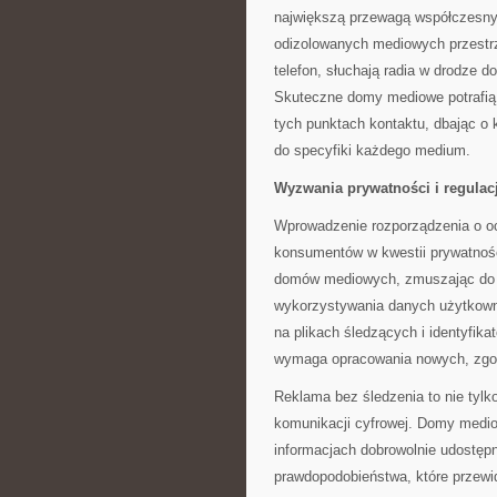
największą przewagą współczesn
odizolowanych mediowych przestrze
telefon, słuchają radia w drodze 
Skuteczne domy mediowe potrafią 
tych punktach kontaktu, dbając o
do specyfiki każdego medium.
Wyzwania prywatności i regulac
Wprowadzenie rozporządzenia o o
konsumentów w kwestii prywatnośc
domów mediowych, zmuszając do f
wykorzystywania danych użytkown
na plikach śledzących i identyfika
wymaga opracowania nowych, zgo
Reklama bez śledzenia to nie tylko
komunikacji cyfrowej. Domy medio
informacjach dobrowolnie udostęp
prawdopodobieństwa, które przew