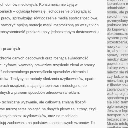
kierunkiem r
ych domów mediowych. Konsumenci nie żyją w
urbanistów i
niach – oglądają telewizję, jednocześnie przeglądając
rośnie, ale 
swoich mies
do pracy, sprawdzając równocześnie media społecznościowe.
przemyślany
stworzyć spójną narrację marki rozproszoną po wszystkich
praktyce inte
do kupowania
 konsystentność przekazu przy jednoczesnym dostosowaniu
elektroniczn
system powi
przestrzenią
nawykami lu
ji prawnych
to, aby mies
sprawy urzę
chronie danych osobowych oraz rosnąca świadomość
między dziel
powietrza i 
i cyfrowej wywołały prawdziwe trzęsienie ziemi w branży
kultury czy 
undamentalnego przemyślenia sposobów zbierania i
mierzy się n
czy ludzie 
ików. Tradycyjne metody śledzenia użytkowników, oparte
mieszkać, p
z filarów no
torach urządzeń, stają się stopniowo niedostępne, co
zaplanowany
dnych z prawem sposobów adresowania reklam.
ważną rolę, 
sposobem pr
 techniczne wyzwanie, ale całkowita zmiana filozofii
się sieć tra
aglomeracyjn
we muszą teraz polegać na danych pierwszej strony, czyli
Jeszcze lepi
transport pu
nianych przez użytkowników, oraz na modelach
bezpieczne c
idują zachowania na podstawie anonimowych wzorców. To
Miasto intel
środków tran