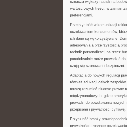
oznacza większy nacisk na budowa
wartościowych treści, w zamian za
preferencjami.
Przejrzystość w komunikacji rekla
oczekiwaniem konsumentów, którzy
ich dane są wykorzystywane. Do
adresowania a przejrzystością pr
technik personalizacji na rzecz b
paradoksalnie może prowadzić do 
czują się szanowani i bezpieczni.
Adaptacja do nowych regulacji pr
również edukacji całych zespołów 
muszą rozumieć niuanse prawne ró
międzynarodowych, gdzie amerykańs
prowadzi do powstawania nowych 
przepisami i prywatności cyfrowej.
Przyszłość branży prawdopodobnie
prywatności i rosnące oczekiwani