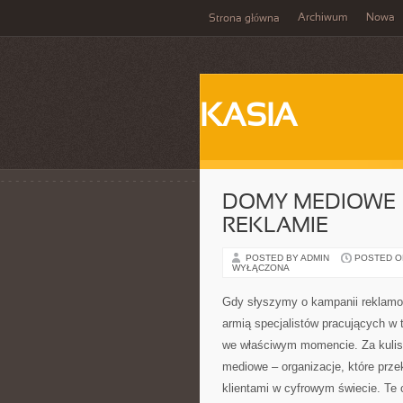
Archiwum
Nowa
Strona główna
KASIA
DOMY MEDIOWE 
REKLAMIE
POSTED BY ADMIN
POSTED ON
WYŁĄCZONA
Gdy słyszymy o kampanii reklamowe
armią specjalistów pracujących w t
we właściwym momencie. Za kulis
mediowe – organizacje, które prze
klientami w cyfrowym świecie. Te 