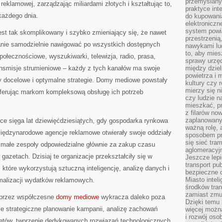
przemyślany
eklamowej, zarządzając miliardami złotych i kształtując to,
praktyce inte
każdego dnia.
do kupowania
elektroniczn
system powi
st tak skomplikowany i szybko zmieniający się, że nawet
przestrzenią
tanie samodzielnie nawigować po wszystkich dostępnych
nawykami lu
to, aby mies
połecznościowe, wyszukiwarki, telewizja, radio, prasa,
sprawy urzę
ansmisje strumieniowe – każdy z tych kanałów ma swoje
między dziel
powietrza i 
py docelowe i optymalne strategie. Domy mediowe powstały
kultury czy 
mierzy się n
oferując markom kompleksową obsługę ich potrzeb
czy ludzie 
mieszkać, p
z filarów no
zaplanowany
e sięga lat dziewięćdziesiątych, gdy gospodarka rynkowa
ważną rolę, 
 międzynarodowe agencje reklamowe otwierały swoje oddziały
sposobem pr
się sieć tra
małe zespoły odpowiedzialne głównie za zakup czasu
aglomeracyjn
 gazetach. Dzisiaj te organizacje przekształciły się w
Jeszcze lepi
transport pu
które wykorzystują sztuczną inteligencję, analizę danych i
bezpieczne c
Miasto intel
alizacji wydatków reklamowych.
środków tran
zamiast zmu
 przez współczesne
domy mediowe
wykracza daleko poza
Dzięki temu 
e strategiczne planowanie kampanii, analizę zachowań
więcej możn
i rozwój oso
etów, tworzenie dedykowanych rozwiązań technologicznych,