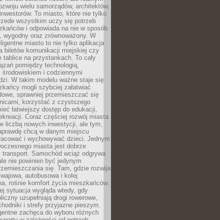
ozwoju wielu samorządów, architektów,
 inwestorów. To miasto, które nie tylko
przede wszystkim uczy się potrzeb
zkańców i odpowiada na nie w sposób
, wygodny oraz zrównoważony. W
ligentne miasto to nie tylko aplikacja
 biletów komunikacji miejskiej czy
e tablice na przystankach. To cały
ązań pomiędzy technologią,
, środowiskiem i codziennymi
dzi. W takim modelu ważne staje się
zkańcy mogli szybciej załatwiać
dowe, sprawniej przemieszczać się
nicami, korzystać z czystszego
mieć łatwiejszy dostęp do edukacji,
rekreacji. Coraz częściej rozwój miasta
ie liczbą nowych inwestycji, ale tym,
naprawdę chcą w danym miejscu
racować i wychowywać dzieci. Jednym
woczesnego miasta jest dobrze
 transport. Samochód wciąż odgrywa
ale nie powinien być jedynym
zemieszczania się. Tam, gdzie rozwija
mwajowa, autobusowa i kolej
a, rośnie komfort życia mieszkańców.
ej sytuacja wygląda wtedy, gdy
bliczny uzupełniają drogi rowerowe,
hodniki i strefy przyjazne pieszym.
igentne zachęca do wyboru różnych
sportu w zależności od potrzeb,