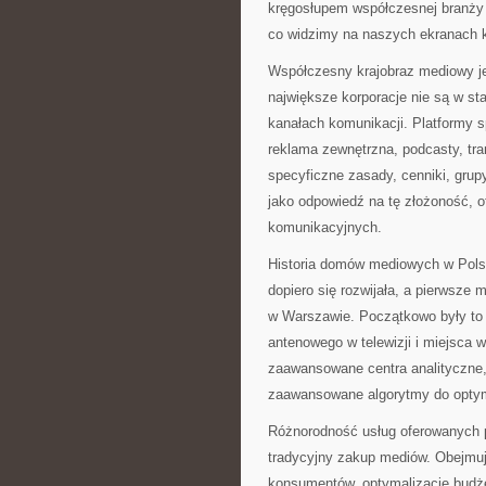
kręgosłupem współczesnej branży r
co widzimy na naszych ekranach 
Współczesny krajobraz mediowy je
największe korporacje nie są w s
kanałach komunikacji. Platformy s
reklama zewnętrzna, podcasty, tr
specyficzne zasady, cenniki, gru
jako odpowiedź na tę złożoność, 
komunikacyjnych.
Historia domów mediowych w Polsc
dopiero się rozwijała, a pierwsze
w Warszawie. Początkowo były to 
antenowego w telewizji i miejsca w
zaawansowane centra analityczne, 
zaawansowane algorytmy do optym
Różnorodność usług oferowanych
tradycyjny zakup mediów. Obejmuj
konsumentów, optymalizację budż