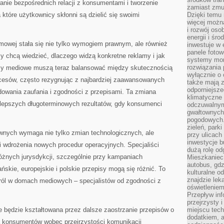
nie bezpośrednich relacji z konsumentami i tworzenie
zamiast zmu
 które użytkownicy skłonni są dzielić się swoimi
Dzięki temu 
więcej możn
i rozwój oso
energii i śr
mowej stała się nie tylko wymogiem prawnym, ale również
inwestuje w 
panele fotow
 chcą wiedzieć, dlaczego widzą konkretne reklamy i jak
systemy moni
rozwiązania 
my mediowe muszą teraz balansować między skutecznością
wyłącznie o
ocesów, często rezygnując z najbardziej zaawansowanych
także mają z
odporniejsz
udowania zaufania i zgodności z przepisami. Ta zmiana
klimatyczne 
lepszych długoterminowych rezultatów, gdy konsumenci
odczuwalnym
gwałtownych
pogodowych.
zieleń, park
awnych wymaga nie tylko zmian technologicznych, ale
przy ulicach
inwestycje 
i wdrożenia nowych procedur operacyjnych. Specjaliści
dużą rolę od
żnych jurysdykcji, szczególnie przy kampaniach
Mieszkaniec 
autobus, gd
kie, europejskie i polskie przepisy mogą się różnić. To
kulturalne o
znajdzie lek
ról w domach mediowych – specjalistów od zgodności z
oświetlenie
Przepływ inf
przejrzysty 
 będzie kształtowana przez dalsze zaostrzanie przepisów o
miejscu tec
dodatkiem, 
a konsumentów wobec przejrzystości komunikacji