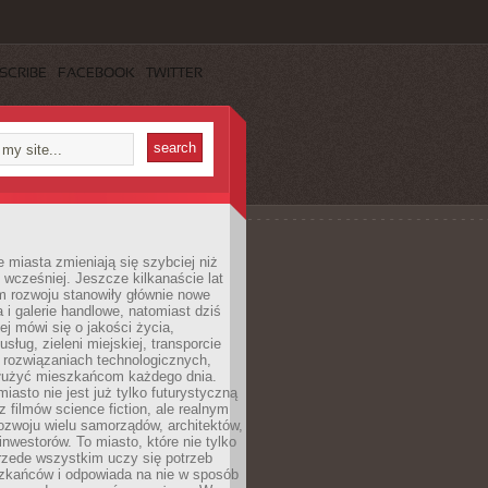
SCRIBE
FACEBOOK
TWITTER
miasta zmieniają się szybciej niż
 wcześniej. Jeszcze kilkanaście lat
m rozwoju stanowiły głównie nowe
a i galerie handlowe, natomiast dziś
ej mówi się o jakości życia,
sług, zieleni miejskiej, transporcie
 rozwiązaniach technologicznych,
służyć mieszkańcom każdego dnia.
miasto nie jest już tylko futurystyczną
z filmów science fiction, ale realnym
ozwoju wielu samorządów, architektów,
 inwestorów. To miasto, które nie tylko
przede wszystkim uczy się potrzeb
zkańców i odpowiada na nie w sposób