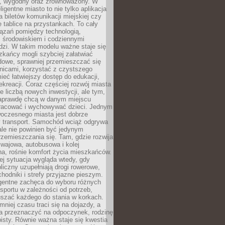
, wygodny oraz zrównoważony. W
ligentne miasto to nie tylko aplikacja
 biletów komunikacji miejskiej czy
e tablice na przystankach. To cały
ązań pomiędzy technologią,
, środowiskiem i codziennymi
dzi. W takim modelu ważne staje się
zkańcy mogli szybciej załatwiać
dowe, sprawniej przemieszczać się
nicami, korzystać z czystszego
mieć łatwiejszy dostęp do edukacji,
rekreacji. Coraz częściej rozwój miasta
ie liczbą nowych inwestycji, ale tym,
naprawdę chcą w danym miejscu
racować i wychowywać dzieci. Jednym
woczesnego miasta jest dobrze
 transport. Samochód wciąż odgrywa
ale nie powinien być jedynym
zemieszczania się. Tam, gdzie rozwija
mwajowa, autobusowa i kolej
a, rośnie komfort życia mieszkańców.
ej sytuacja wygląda wtedy, gdy
bliczny uzupełniają drogi rowerowe,
hodniki i strefy przyjazne pieszym.
igentne zachęca do wyboru różnych
sportu w zależności od potrzeb,
szać każdego do stania w korkach.
mniej czasu traci się na dojazdy, a
a przeznaczyć na odpoczynek, rodzinę
bisty. Równie ważna staje się kwestia