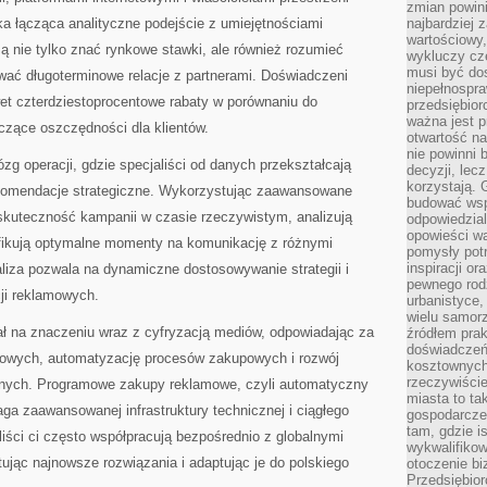
zmian powin
ka łącząca analityczne podejście z umiejętnościami
najbardziej
wartościowy,
ą nie tylko znać rynkowe stawki, ale również rozumieć
wykluczy cz
musi być dos
ać długoterminowe relacje z partnerami. Doświadczeni
niepełnospra
et czterdziestoprocentowe rabaty w porównaniu do
przedsiębior
ważna jest p
czące oszczędności dla klientów.
otwartość n
nie powinni 
zg operacji, gdzie specjaliści od danych przekształcają
decyzji, lec
korzystają. 
ekomendacje strategiczne. Wykorzystując zaawansowane
budować wspó
 skuteczność kampanii w czasie rzeczywistym, analizują
odpowiedzial
opowieści w
fikują optymalne momenty na komunikację z różnymi
pomysły potr
inspiracji o
liza pozwala na dynamiczne dostosowywanie strategii i
pewnego ro
ji reklamowych.
urbanistyce,
wielu samor
ł na znaczeniu wraz z cyfryzacją mediów, odpowiadając za
źródłem pra
doświadczeń
amowych, automatyzację procesów zakupowych i rozwój
kosztownych 
rzeczywiści
znych. Programowe zakupy reklamowe, czyli automatyczny
miasta to ta
a zaawansowanej infrastruktury technicznej i ciągłego
gospodarczeg
tam, gdzie is
iści ci często współpracują bezpośrednio z globalnymi
wykwalifiko
tując najnowsze rozwiązania i adaptując je do polskiego
otoczenie bi
Przedsiębior