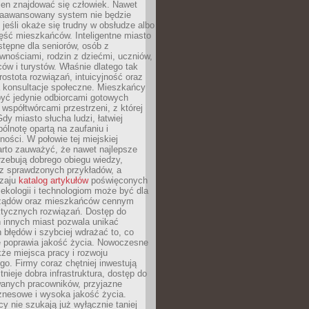
ien znajdować się człowiek. Nawet
 zaawansowany system nie będzie
 jeśli okaże się trudny w obsłudze albo
ęść mieszkańców. Inteligentne miasto
tępne dla seniorów, osób z
wnościami, rodzin z dziećmi, uczniów,
ców i turystów. Właśnie dlatego tak
rostota rozwiązań, intuicyjność oraz
a konsultacje społeczne. Mieszkańcy
być jedynie odbiorcami gotowych
z współtwórcami przestrzeni, z której
Gdy miasto słucha ludzi, łatwiej
lnotę opartą na zaufaniu i
ności. W połowie tej miejskiej
arto zauważyć, że nawet najlepsze
zebują dobrego obiegu wiedzy,
raz sprawdzonych przykładów, a
dzaju
katalog artykułów
poświęconych
 ekologii i technologiom może być dla
ządów oraz mieszkańców cennym
ktycznych rozwiązań. Dostęp do
 innych miast pozwala unikać
błędów i szybciej wdrażać to, co
e poprawia jakość życia. Nowoczesne
kże miejsca pracy i rozwoju
o. Firmy coraz chętniej inwestują
tnieje dobra infrastruktura, dostęp do
wanych pracowników, przyjazne
znesowe i wysoka jakość życia.
cy nie szukają już wyłącznie taniej