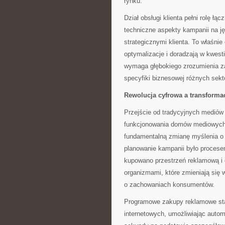
rynku.
Dział obsługi klienta pełni rolę 
techniczne aspekty kampanii na ję
strategicznymi klienta. To właśnie 
optymalizacje i doradzają w kwesti
wymaga głębokiego zrozumienia za
specyfiki biznesowej różnych sekt
Rewolucja cyfrowa a transforma
Przejście od tradycyjnych mediów 
funkcjonowania domów mediowych,
fundamentalną zmianę myślenia o
planowanie kampanii było procese
kupowano przestrzeń reklamową i 
organizmami, które zmieniają się
o zachowaniach konsumentów.
Programowe zakupy reklamowe sta
internetowych, umożliwiając auto