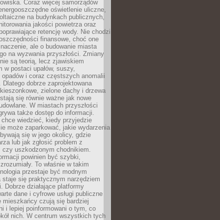
odowiska. Coraz więcej samorządów
energooszczędne oświetlenie uliczne,
oltaiczne na budynkach publicznych,
torowania jakości powietrza oraz
poprawiające retencję wody. Nie chodzi
 oszczędności finansowe, choć one
naczenie, ale o budowanie miasta
ego na wyzwania przyszłości. Zmiany
nie są teorią, lecz zjawiskiem
 w postaci upałów, suszy,
 opadów i coraz częstszych anomalii
 Dlatego dobrze zaprojektowana
i kieszonkowe, zielone dachy i drzewa
 stają się równie ważne jak nowe
budowlane. W miastach przyszłości
grywa także dostęp do informacji.
chce wiedzieć, kiedy przyjedzie
zie może zaparkować, jakie wydarzenia
dbywają się w jego okolicy, gdzie
arza lub jak zgłosić problem z
m czy uszkodzonym chodnikiem.
ormacji powinien być szybki,
i zrozumiały. To właśnie w takim
hnologia przestaje być modnym
a staje się praktycznym narzędziem
. Dobrze działające platformy
warte dane i cyfrowe usługi publiczne
e mieszkańcy czują się bardziej
 i lepiej poinformowani o tym, co
okół nich. W centrum wszystkich tych