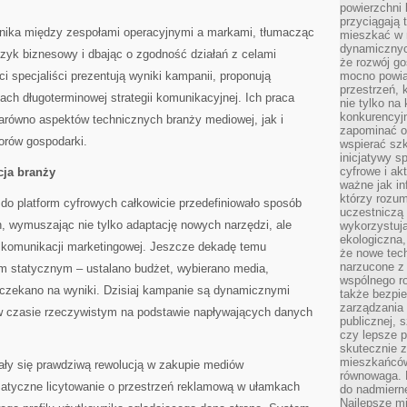
powierzchni 
przyciągają 
łącznika między zespołami operacyjnymi a markami, tłumacząc
mieszkać w 
dynamicznych
zyk biznesowy i dbając o zgodność działań z celami
że rozwój go
ci specjaliści prezentują wyniki kampanii, proponują
mocno powią
przestrzeń, 
ach długoterminowej strategii komunikacyjnej. Ich praca
nie tylko na
konkurencyj
równo aspektów technicznych branży mediowej, jak i
zapominać o 
orów gospodarki.
wspierać szko
inicjatywy 
cyfrowe i ak
cja branży
ważne jak in
którzy rozum
do platform cyfrowych całkowicie przedefiniowało sposób
uczestniczą 
 wymuszając nie tylko adaptację nowych narzędzi, ale
wykorzystuj
ekologiczna,
 komunikacji marketingowej. Jeszcze dekadę temu
że nowe tech
narzucone z 
m statycznym – ustalano budżet, wybierano media,
wspólnego r
czekano na wyniki. Dzisiaj kampanie są dynamicznymi
także bezpie
zarządzania 
 w czasie rzeczywistym na podstawie napływających danych
publicznej, 
czy lepsze p
skutecznie 
mieszkańców.
ły się prawdziwą rewolucją w zakupie mediów
równowaga. 
matyczne licytowanie o przestrzeń reklamową w ułamkach
do nadmierne
Najlepsze mi