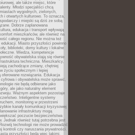
biurowej, ale także miejsc, które
talenty. Młodzi specjaliści chcą
miastach wygodnych, zielonych,
 i otwartych kulturowo. To oznacza,
spodarczy i miejski są dziś ze sobą
zane. Dobrze zaplanowana
kultura, edukacja i transport wpływają
 komfort mieszkańców, ale również na
ność całego regionu. Nie można też
edukacji. Miasto przyszłości powinno
ły, biblioteki, domy kultury i lokalne
społeczne. Wiedza, kompetencje
tywność obywatelska stają się równie
frastruktura techniczna. Mieszkańcy,
ieją zachodzące zmiany, chętniej
w życiu społecznym i lepiej
ą oferowane rozwiązania. Edukacja
 cyfrowa i obywatelska może sprawić,
nologie nie będą odbierane jako
góry, ale jako naturalny element
ozwoju. Ważnym aspektem pozostaje
czeństwo. Inteligentne systemy
ruchem, monitoring w przestrzeni
szybkie kanały komunikacji kryzysowej
lanowanie infrastruktury mogą
zwiększać poczucie bezpieczeństwa
 Jednak również tutaj potrzebna jest
Rozwój technologii nie może prowadzić
j kontroli czy naruszania prywatności.
asta przyszłości będą więc takimi,