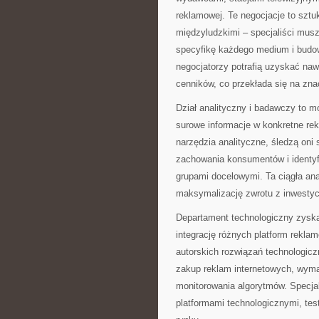
reklamowej. Te negocjacje to sztu
międzyludzkimi – specjaliści musz
specyfikę każdego medium i budow
negocjatorzy potrafią uzyskać naw
cenników, co przekłada się na zna
Dział analityczny i badawczy to mó
surowe informacje w konkretne r
narzędzia analityczne, śledzą oni
zachowania konsumentów i identy
grupami docelowymi. Ta ciągła ana
maksymalizację zwrotu z inwestyc
Departament technologiczny zyska
integrację różnych platform rekl
autorskich rozwiązań technologic
zakup reklam internetowych, wymag
monitorowania algorytmów. Specjal
platformami technologicznymi, tes