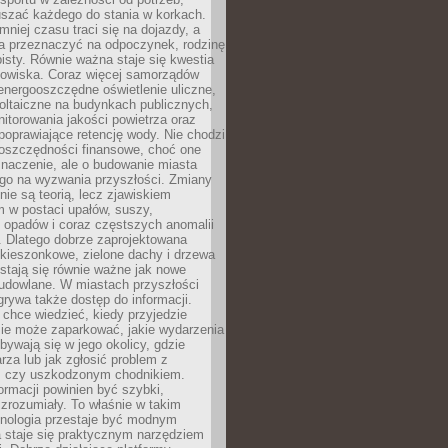
szać każdego do stania w korkach.
mniej czasu traci się na dojazdy, a
a przeznaczyć na odpoczynek, rodzinę
bisty. Równie ważna staje się kwestia
odowiska. Coraz więcej samorządów
energooszczędne oświetlenie uliczne,
oltaiczne na budynkach publicznych,
torowania jakości powietrza oraz
poprawiające retencję wody. Nie chodzi
 oszczędności finansowe, choć one
naczenie, ale o budowanie miasta
ego na wyzwania przyszłości. Zmiany
nie są teorią, lecz zjawiskiem
 w postaci upałów, suszy,
 opadów i coraz częstszych anomalii
 Dlatego dobrze zaprojektowana
i kieszonkowe, zielone dachy i drzewa
 stają się równie ważne jak nowe
budowlane. W miastach przyszłości
grywa także dostęp do informacji.
chce wiedzieć, kiedy przyjedzie
zie może zaparkować, jakie wydarzenia
dbywają się w jego okolicy, gdzie
arza lub jak zgłosić problem z
m czy uszkodzonym chodnikiem.
ormacji powinien być szybki,
i zrozumiały. To właśnie w takim
hnologia przestaje być modnym
a staje się praktycznym narzędziem