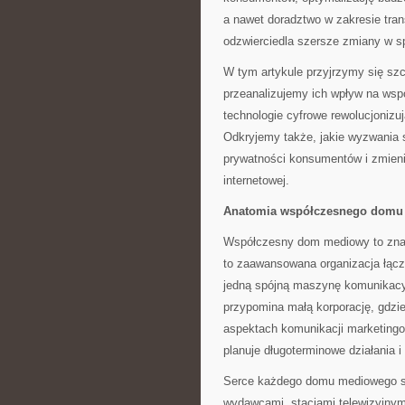
a nawet doradztwo w zakresie trans
odzwierciedla szersze zmiany w s
W tym artykule przyjrzymy się s
przeanalizujemy ich wpływ na ws
technologie cyfrowe rewolucjonizuj
Odkryjemy także, jakie wyzwania 
prywatności konsumentów i zmien
internetowej.
Anatomia współczesnego domu
Współczesny dom mediowy to znacz
to zaawansowana organizacja łączą
jedną spójną maszynę komunikacy
przypomina małą korporację, gdzie
aspektach komunikacji marketingowe
planuje długoterminowe działania 
Serce każdego domu mediowego st
wydawcami, stacjami telewizyjnymi