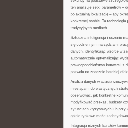
sekundy na podstawie szczegółowe
ten analizuje setki parametrów – 
po aktualną lokalizację – aby okre
konkretnej osobie. Ta technologia 
tradycyjnych mediach.
Sztuczna inteligencja i uczenie m
się codziennymi narzędziami prac
danych, identyfikując wzorce w z
automatycznie optymalizując wyda
prawdopodobieństwo konwersji z d
pozwala na znacznie bardziej efe
Analiza danych w czasie rzeczywi
miesiącami do elastycznych strat
obserwować, jak konkretne komuni
modyfikować przekaz, budżety czy
sytuacjach kryzysowych lub przy 
opinie rynkowe może zadecydować 
Integracja różnych kanałów komun