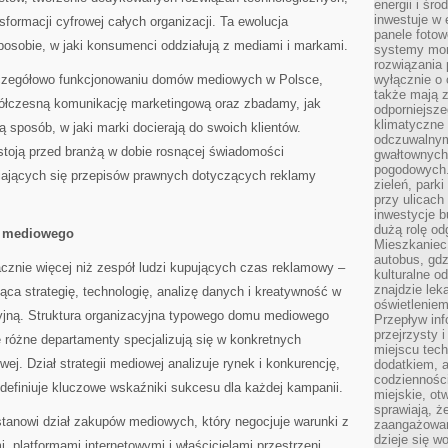
energii i śr
inwestuje w 
formacji cyfrowej całych organizacji. Ta ewolucja
panele fotow
posobie, w jaki konsumenci oddziałują z mediami i markami.
systemy moni
rozwiązania 
zczegółowo funkcjonowaniu domów mediowych w Polsce,
wyłącznie o
także mają z
półczesną komunikację marketingową oraz zbadamy, jak
odporniejsz
klimatyczne 
ą sposób, w jaki marki docierają do swoich klientów.
odczuwalnym
stoją przed branżą w dobie rosnącej świadomości
gwałtownych
pogodowych.
iających się przepisów prawnych dotyczących reklamy
zieleń, park
przy ulicach
inwestycje 
dużą rolę od
 mediowego
Mieszkaniec 
autobus, gd
nie więcej niż zespół ludzi kupujących czas reklamowy –
kulturalne o
znajdzie lek
ca strategię, technologię, analizę danych i kreatywność w
oświetlenie
jną. Struktura organizacyjna typowego domu mediowego
Przepływ inf
przejrzysty 
 różne departamenty specjalizują się w konkretnych
miejscu tec
j. Dział strategii mediowej analizuje rynek i konkurencję,
dodatkiem, 
codzienności
i definiuje kluczowe wskaźniki sukcesu dla każdej kampanii.
miejskie, ot
sprawiają, ż
anowi dział zakupów mediowych, który negocjuje warunki z
zaangażowani
dzieje się w
, platformami internetowymi i właścicielami przestrzeni