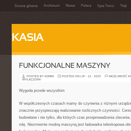
Archiwum
Nowa
Polacy
Tagi
Strona główna
Spis Treści
KASIA
FUNKCJONALNE MASZYNY
POSTED BY ADMIN
POSTED ON LIP - 12 - 2025
MOŻLIWOŚĆ 
WYŁĄCZONA
Wygoda przede wszystkim
W współczesnych czasach mamy do czynienia z różnymi urządzen
znacznie przyspieszają realizowanie rozlicznych czynności. Ceni
budowlane i nie tylko, dla których czas przeprowadzenia zleceni
rolę. Niezmiernie modną maszyną jest ładowarka teleskopowa obro