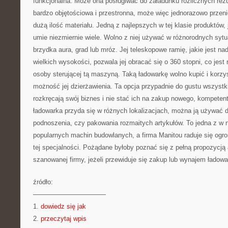
funkcjonalna. Może ona posługiwać do załadunku rozlicznych rezul
bardzo objętościowa i przestronna, może więc jednorazowo przeni
dużą ilość materiału. Jedną z najlepszych w tej klasie produktów,
umie niezmiernie wiele. Wolno z niej używać w różnorodnych sytua
brzydka aura, grad lub mróz. Jej teleskopowe ramię, jakie jest na
wielkich wysokości, pozwala jej obracać się o 360 stopni, co jest
osoby sterującej tą maszyną. Taką ładowarkę wolno kupić i korzyst
możność jej dzierżawienia. Ta opcja przypadnie do gustu wszystk
rozkręcają swój biznes i nie stać ich na zakup nowego, kompeten
ładowarka przyda się w różnych lokalizacjach, można ją używać 
podnoszenia, czy pakowania rozmaitych artykułów. To jedna z w
popularnych machin budowlanych, a firma Manitou raduje się ogr
tej specjalności. Pożądane byłoby poznać się z pełną propozycją a
szanowanej firmy, jeżeli przewiduje się zakup lub wynajem ładowa
źródło:
———————————
1.
dowiedz się jak
2.
przeczytaj wpis