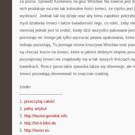
za późno. Sprawdź Kontenery na gruz Wrocław. Na świecie jest du
nich produkuje rocznie tak kolosalne ilości śmieci, że ciężko jest
wyobrazić. Jednak tak się dzieje oraz aby temu zapobiec potrzeb
myśl działania śmieci i także świadomość tego, co robić, żeby nie
niemniej jednak jest to zrobić, kiedy dziś wszystko pakowane jest
pozostaje nic innego jak tylko wyrzucać pewne opakowania, któr
rodzaju pozostają. Tu pomaga strona kruszywa Wrocław oraz pia
są chociaż kosze na śmieci, które w jakimś drobnym stopniu poz
przynajmniej śmieci nie znajdowały się w tak sporych ilościach n
trawnikach. Rzecz jasna takie zjawiska także się obserwuje, ale
śmieci pozwalają obserwować to znacznie rzadziej.
źródło:
———————————
1.
przeczytaj całość
2.
pełny artykuł
3.
http://lesnoi-gorodok.info
4.
http://let-it-bike.de
5.
http://lexoo.eu