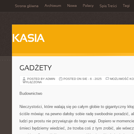
Archiwum
Nowa
Polacy
Tagi
Strona główna
Spis Treści
KASIA
GADŻETY
POSTED BY ADMIN
POSTED ON SIE - 6 - 2025
MOŻLIWOŚĆ K
WYŁĄCZONA
Budownictwo
Nieczystości, które walają się po całym globie to gigantyczny kło
ściśle mówiąc na pewno dałoby sobie radę swobodnie poradzić, a
ludzi po prostu nie przywiązuje do tego wagi. Dopiero w momencie,
śmieci będziemy wiedzieć, że trzeba coś z tym zrobić, ale wówc