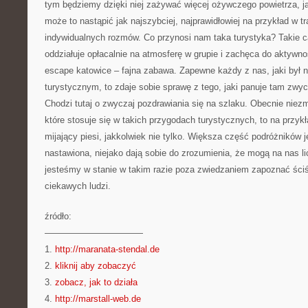
tym będziemy dzięki niej zażywać więcej ożywczego powietrza, j
może to nastąpić jak najszybciej, najprawidłowiej na przykład w t
indywidualnych rozmów. Co przynosi nam taka turystyka? Takie c
oddziałuje opłacalnie na atmosferę w grupie i zachęca do aktywno
escape katowice – fajna zabawa. Zapewne każdy z nas, jaki był n
turystycznym, to zdaje sobie sprawę z tego, jaki panuje tam zw
Chodzi tutaj o zwyczaj pozdrawiania się na szlaku. Obecnie niezm
które stosuje się w takich przygodach turystycznych, to na przyk
mijający piesi, jakkolwiek nie tylko. Większa część podróżników j
nastawiona, niejako dają sobie do zrozumienia, że mogą na nas l
jesteśmy w stanie w takim razie poza zwiedzaniem zapoznać ści
ciekawych ludzi.
źródło:
———————————
1.
http://maranata-stendal.de
2.
kliknij aby zobaczyć
3.
zobacz, jak to działa
4.
http://marstall-web.de