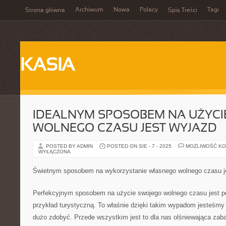
Archiwum
Nowa
Polacy
Tagi
Strona główna
Spis Treści
KASIA
IDEALNYM SPOSOBEM NA UŻYC
WOLNEGO CZASU JEST WYJAZD
POSTED BY ADMIN
POSTED ON SIE - 7 - 2025
MOŻLIWOŚĆ K
WYŁĄCZONA
Świetnym sposobem na wykorzystanie własnego wolnego czasu j
Perfekcyjnym sposobem na użycie swojego wolnego czasu jest p
przykład turystyczną. To właśnie dzięki takim wypadom jesteśmy
dużo zdobyć. Przede wszystkim jest to dla nas olśniewająca zab