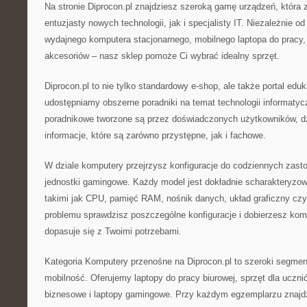
Na stronie Diprocon.pl znajdziesz szeroką gamę urządzeń, która
entuzjasty nowych technologii, jak i specjalisty IT. Niezależnie o
wydajnego komputera stacjonarnego, mobilnego laptopa do pracy,
akcesoriów – nasz sklep pomoże Ci wybrać idealny sprzęt.
Diprocon.pl to nie tylko standardowy e-shop, ale także portal edu
udostępniamy obszerne poradniki na temat technologii informaty
poradnikowe tworzone są przez doświadczonych użytkowników, d
informacje, które są zarówno przystępne, jak i fachowe.
W dziale komputery przejrzysz konfiguracje do codziennych zasto
jednostki gamingowe. Każdy model jest dokładnie scharakteryzow
takimi jak CPU, pamięć RAM, nośnik danych, układ graficzny czy
problemu sprawdzisz poszczególne konfiguracje i dobierzesz kompu
dopasuje się z Twoimi potrzebami.
Kategoria Komputery przenośne na Diprocon.pl to szeroki segment
mobilność. Oferujemy laptopy do pracy biurowej, sprzęt dla uczni
biznesowe i laptopy gamingowe. Przy każdym egzemplarzu znajdz