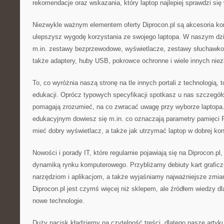
rekomendacje oraz wskazania, który laptop najlepiej sprawdzi si
Niezwykle ważnym elementem oferty Diprocon.pl są akcesoria ko
ulepszysz wygodę korzystania ze swojego laptopa. W naszym dzia
m.in. zestawy bezprzewodowe, wyświetlacze, zestawy słuchawkowe
także adaptery, huby USB, pokrowce ochronne i wiele innych nie
To, co wyróżnia naszą stronę na tle innych portali z technologią, 
edukacji. Oprócz typowych specyfikacji spotkasz u nas szczegół
pomagają zrozumieć, na co zwracać uwagę przy wyborze laptopa
edukacyjnym dowiesz się m.in. co oznaczają parametry pamięci R
mieć dobry wyświetlacz, a także jak utrzymać laptop w dobrej kon
Nowości i porady IT, które regularnie pojawiają się na Diprocon.pl
dynamiką rynku komputerowego. Przybliżamy debiuty kart grafi
narzędziom i aplikacjom, a także wyjaśniamy najważniejsze zmian
Diprocon.pl jest czymś więcej niż sklepem, ale źródłem wiedzy dl
nowe technologie.
Duży nacisk kładziemy na czytelność treści, dlatego nasze arty