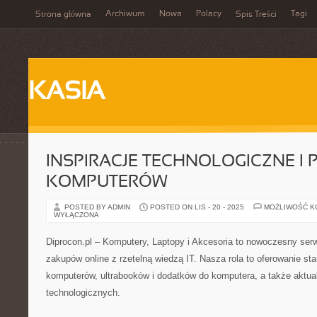
Archiwum
Nowa
Polacy
Tagi
Strona główna
Spis Treści
KASIA
INSPIRACJE TECHNOLOGICZNE I
KOMPUTERÓW
POSTED BY ADMIN
POSTED ON LIS - 20 - 2025
MOŻLIWOŚĆ 
WYŁĄCZONA
Diprocon.pl – Komputery, Laptopy i Akcesoria to nowoczesny serwi
zakupów online z rzetelną wiedzą IT. Nasza rola to oferowanie s
komputerów, ultrabooków i dodatków do komputera, a także aktua
technologicznych.